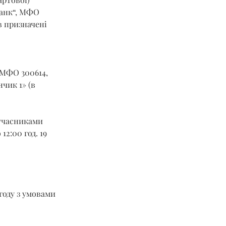
банк“, МФО 
в призначені 
 МФО 300614, 
чик 1» (в 
учасниками 
2:00 год. 19 
году з умовами 