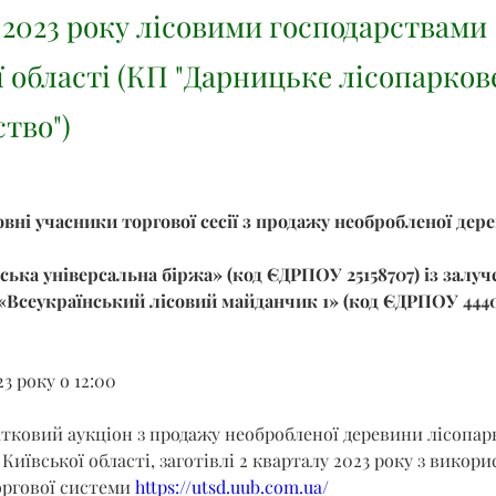
 2023 року лісовими господарствами
ї області (КП "Дарницьке лісопарков
тво")
вні учасники торгової сесії з продажу необробленої дер
ька універсальна біржа» (код ЄДРПОУ 25158707) із залуч
«Всеукраїнський лісовий майданчик 1» (код ЄДРПОУ 444
3 року о 12:00
атковий аукціон з продажу необробленої деревини лісопар
Київської області, заготівлі 2 кварталу 2023 року з викор
ргової системи 
https://utsd.uub.com.ua/