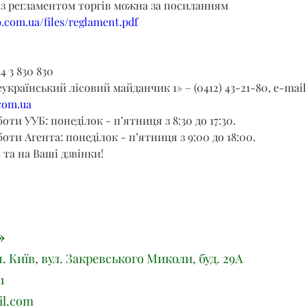
з регламентом торгів можна за посиланням 
.com.ua/files/reglament.pdf
4 3 830 830
український лісовий майданчик 1» – (0412) 43-21-80, e-mail:
com.ua
ти УУБ: понеділок - п’ятниця з 8:30 до 17:30.
оти Агента: понеділок - п’ятниця з 9:00 до 18:00.
 та на Ваші дзвінки!
»
м. Київ, вул. Закревського Миколи, буд. 29А
1
il.com