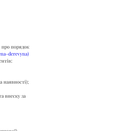
 про порядок 
ena-derevyna
)
ентів:
а наявності);
а внеску за 
артової) 