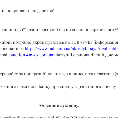
 лісопаркове господарство"
становить 1% (один відсоток) від початкової вартості лоту!
укціоні потрібно акредитуватись на ТОВ «УУБ» (інформація
 посиланням 
https://www.uub.com.ua/akredytatsiya/neobrobl
mail: 
auction@awex.com.ua
 наступні скановані копії докум
переробку за попередній квартал, з підписом та печаткою (з
учення з відміткою банку про сплату гарантійного внеску т
Учасники аукціону:
рантійний внесок у розмірі 5% (без ПДВ) від початкової (ст