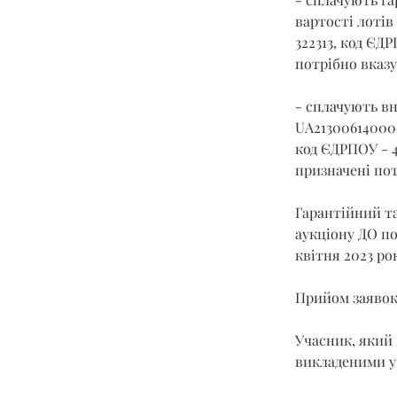
вартості лотів
322313, код ЄД
потрібно вказу
- сплачують вн
UA213006140000
код ЄДРПОУ - 4
призначені пот
Гарантійний та
аукціону ДО под
квітня 2023 ро
Прийом заявок з
Учасник, який 
викладеними у 