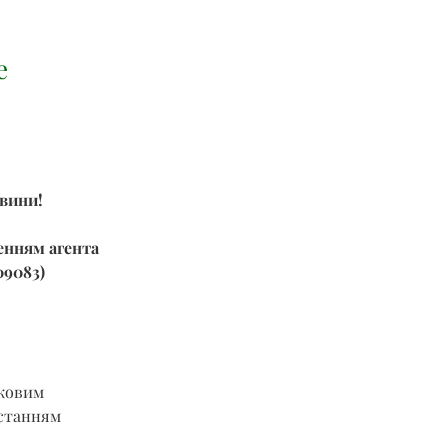
е
евини!
енням агента 
09083)
ковим 
истанням 