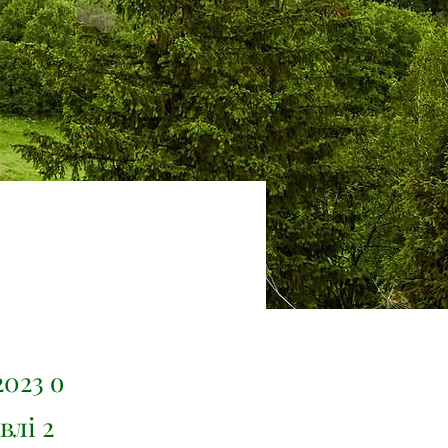
2023 о
влі 2