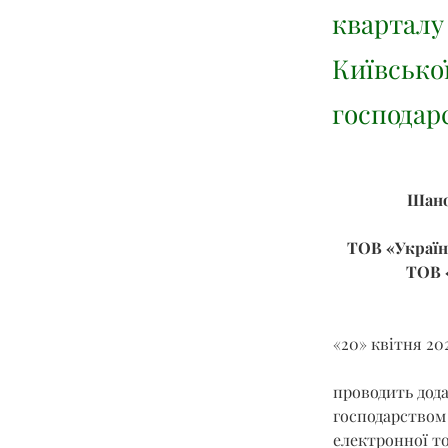
кварталу
Київсько
господарс
Шано
ТОВ «Українс
ТОВ 
«20» квітня 202
проводить дод
господарством 
електронної то