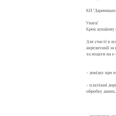
КП "Дарницьке
Увага!
Крок аукціону 
Для участі в а
акредитації за
та подати на e-
- довідку про 
- платіжні дор
обробку даних.
- сплачують га