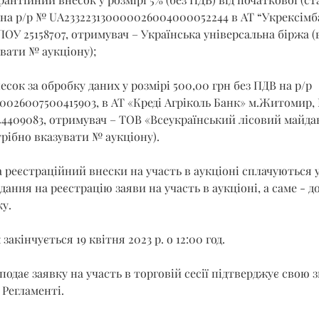
 на р/р № UA233223130000026004000052244 в АТ “Укрексім
РПОУ 25158707, отримувач – Українська універсальна біржа (
вати № аукціону);
есок за обробку даних у розмірі 500,00 грн без ПДВ на р/р 
026007500415903, в АТ «Креді Агріколь Банк» м.Житомир,
4409083, отримувач – ТОВ «Всеукраїнський лісовий майдан
рібно вказувати № аукціону).
 реєстраційний внески на участь в аукціоні сплачуються 
ання на реєстрацію заяви на участь в аукціоні, а саме - до 1
ку.
акінчується 19 квітня 2023 р. о 12:00 год.
подає заявку на участь в торговій сесії підтверджує свою з
Регламенті.