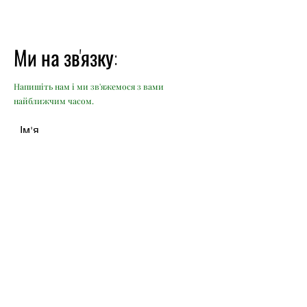
Ми на зв'язку:
Напишіть нам і ми зв'яжемося з вами
найближчим часом.
Ім'я
Прізвище
Ел. Пошта
Повідомлення