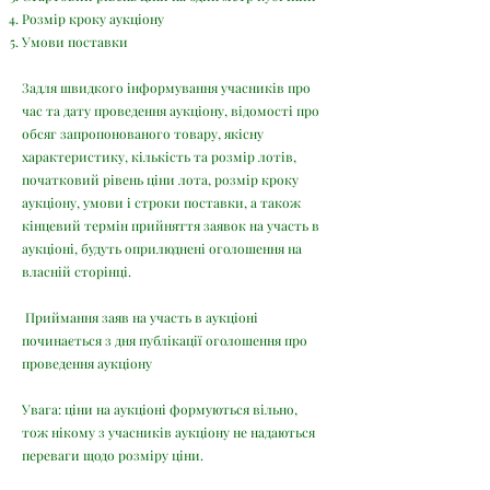
Розмір кроку аукціону
Умови поставки
Задля швидкого інформування учасників про
час та дату проведення аукціону, відомості про
обсяг запропонованого товару, якісну
характеристику, кількість та розмір лотів,
початковий рівень ціни лота, розмір кроку
аукціону, умови і строки поставки, а також
кінцевий термін прийняття заявок на участь в
аукціоні, будуть оприлюднені оголошення на
власній сторінці.
Приймання заяв на участь в аукціоні
починається з дня публікації оголошення про
проведення аукціону
Увага: ціни на аукціоні формуються вільно,
тож нікому з учасників аукціону не надаються
переваги щодо розміру ціни.