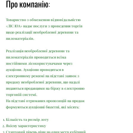
Про компанію:
Товариство з обмеженою відповідальністю
«ЛІС ЮА» надає послуги з проведення торгів
щодо реалізації необробленої деревини та
пиломатеріалів.
Реалізація необробленої деревини та
пиломатеріалів проводиться всіма
постійними лісокористувачами через
аукціони. Аукціони проводяться в
електронному режимі на підставі заявок з
продажу необробленої деревини, що надалі
подаються продавцями на біржу в електронно
торговій системі.
На підставі отриманих пропозицій на продаж
формуються аукціонні бюлетні, які місять:
Кількість та розмір лоту
Якісну характеристику
Стартовий рівень ціни на один метр кубічний