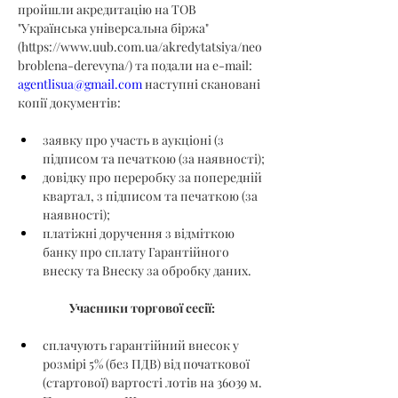
пройшли акредитацію на ТОВ 
"Українська універсальна біржа" 
(
https://www.uub.com.ua/akredytatsiya/neo
broblena-derevyna/
) та подали на e-mail: 
agentlisua@gmail.com
 наступні скановані 
копії документів:
заявку про участь в аукціоні (з 
підписом та печаткою (за наявності);
довідку про переробку за попередній 
квартал, з підписом та печаткою (за 
наявності);
платіжні доручення з відміткою 
банку про сплату Гарантійного 
внеску та Внеску за обробку даних.
Учасники торгової сесії:
сплачують гарантійний внесок у 
розмірі 5% (без ПДВ) від початкової 
(стартової) вартості лотів на 36039 м. 