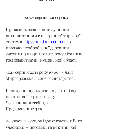
«02» серпня 2023 року
Проводить додатковий аукціон з 
використанням електронної торгової 
системи 
https://utsd.uub.com.ua/
 з 
продажу необробленої деревини 
заготівлі 3 кварталу 2023 року лісовими 
господарствами Полтавської області.
«02» серпня 2023 року 10:00 – Філія 
Миргородське лісове господарство.
Крок аукціону: 1% (один відсоток) від 
початкової вартості лоту.
Час основної сесії: 15 хв
Продовження: 3 хв
До участі в аукціоні допускаються його 
учасники — продавці та покупці, які 