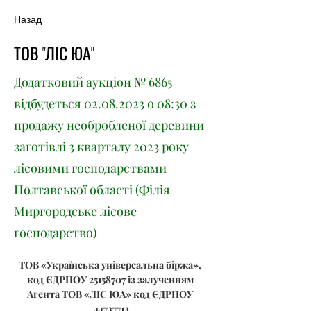
Назад
ТОВ "ЛІС ЮА"
Додатковий аукціон № 6865
відбудеться
02.08.2023
о 08:30 з
продажу необробленої деревини
заготівлі 3 кварталу 2023 року
лісовими господарствами
Полтавської області (Філія
Миргородське лісове
господарство)
ТОВ «Українська універсальна біржа», 
код ЄДРПОУ 25158707 із залученням 
Агента ТОВ «ЛІС ЮА» код ЄДРПОУ 
44737713