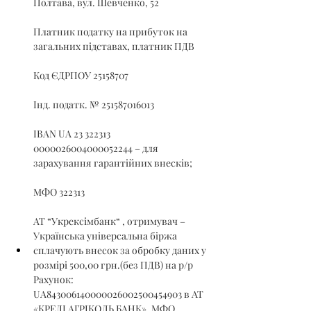
Полтава, вул. Шевченко, 52
Платник податку на прибуток на 
загальних підставах, платник ПДВ
Код ЄДРПОУ 25158707
Інд. податк. № 251587016013
IBAN UA 23 322313 
0000026004000052244 – для 
зарахування гарантійних внесків;
МФО 322313
АТ “Укрексімбанк“ , отримувач – 
Українська універсальна біржа
сплачують внесок за обробку даних у 
розмірі 500,00 грн.(без ПДВ) на р/р 
Рахунок: 
UA843006140000026002500454903 в АТ 
«КРЕДІ АГРІКОЛЬ БАНК», МФО 