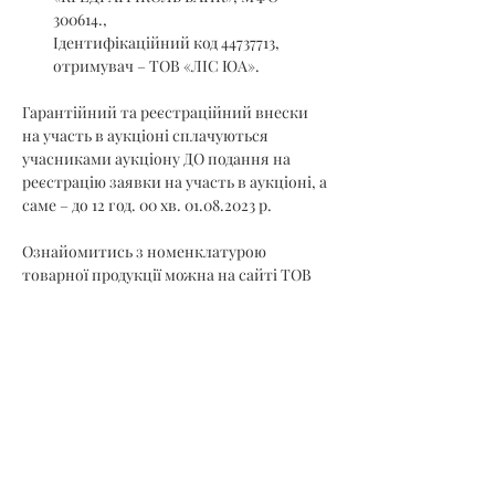
300614., 
Ідентифікаційний код 44737713, 
отримувач – ТОВ «ЛІС ЮА».
Гарантійний та реєстраційний внески 
на участь в аукціоні сплачуються 
учасниками аукціону ДО подання на 
реєстрацію заявки на участь в аукціоні, а 
саме – до 12 год. 00 хв. 01.08.2023 р.
Ознайомитись з номенклатурою 
товарної продукції можна на сайті ТОВ 
«УУБ» – 
https://www.uub.com.ua
 та в 
електронно-торговій системі 
https://utsd.uub.com.ua
.
Прийом заявок закінчується 01.08.2023 р. 
12.00 год.
Учасник, який подає заявку на участь в 
торговій сесії підтверджує свою згоду з 
умовами викладеними у Регламенті.