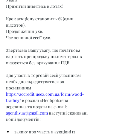
Примітки дивитись в лотах!
Крок аукціону становить 1% (один 
відсоток).
Продовження 3 хв.
Час основної сесії 15хв.
Звертаємо Вашу увагу, що початкова 
вартість при продажу пиломатеріалів 
вказується без врахування ПДВ!
Для участі в торговій сесії учасникам 
необхідно акредитуватися за 
посиланням 
https://accredit.ueex.com.ua/form/wood-
trading/
 в розділі «Необроблена 
деревина» та подати на e-mail: 
agentlisua@gmail.com
 наступні скановані 
копії документів:
заявку про участь в аукціоні (з 