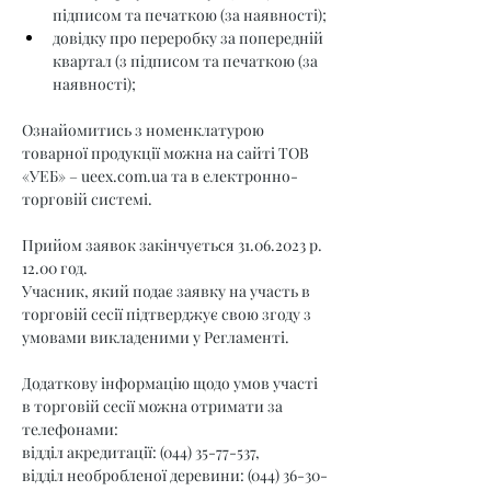
підписом та печаткою (за наявності);
довідку про переробку за попередній 
квартал (з підписом та печаткою (за 
наявності);
Ознайомитись з номенклатурою 
товарної продукції можна на сайті ТОВ 
«УЕБ» – 
ueex.com.ua
 та в електронно-
торговій системі.
Прийом заявок закінчується 31.06.2023 р. 
12.00 год.
Учасник, який подає заявку на участь в 
торговій сесії підтверджує свою згоду з 
умовами викладеними у Регламенті.
Додаткову інформацію щодо умов участі 
в торговій сесії можна отримати за 
телефонами:
відділ акредитації: (044) 35-77-537,
відділ необробленої деревини: (044) 36-30-