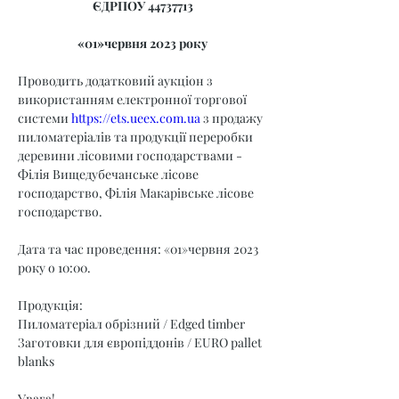
ЄДРПОУ 44737713
«01»червня 2023 року
Проводить додатковий аукціон з 
використанням електронної торгової 
системи 
https://ets.ueex.com.ua
 з продажу 
пиломатеріалів та продукції переробки 
деревини лісовими господарствами - 
Філія Вищедубечанське лісове 
господарство, Філія Макарівське лісове 
господарство.
Дата та час проведення: «01»червня 2023 
року о 10:00.
Продукція:
Пиломатеріал обрізний / Edged timber
Заготовки для європіддонів / EURO pallet 
blanks
Увага!