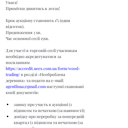
Увага!
Примітки дивитись в лотах!
Крок аукціону становить 1% (один 
відсоток).
Продовження 3 хв.
Час основної сесії 15хв.
Для участі в торговій сесії учасникам 
необхідно акредитуватися за 
посиланням 
https://accredit.ueex.com.ua/form/wood-
trading/
 в розділі «Необроблена 
деревина» та подати на e-mail: 
agentlisua@gmail.com
 наступні скановані 
копії документів:
заявку про участь в аукціоні (з 
підписом та печаткою (за наявності);
довідку про переробку за попередній 
квартал (з підписом та печаткою (за 