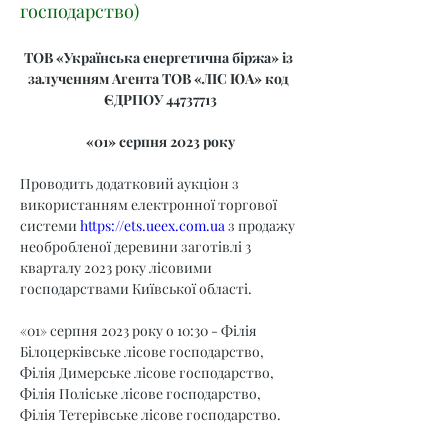
господарство)
ТОВ «Українська енергетична біржа» із 
залученням Агента ТОВ «ЛІС ЮА» код 
ЄДРПОУ 44737713
«01» серпня 2023 року
Проводить додатковий аукціон з 
використанням електронної торгової 
системи 
https://ets.ueex.com.ua
 з продажу 
необробленої деревини заготівлі 3 
кварталу 2023 року лісовими 
господарствами Київської області.
«01» серпня 2023 року о 10:30 - Філія 
Білоцерківське лісове господарство, 
Філія Димерське лісове господарство, 
Філія Поліське лісове господарство, 
Філія Тетерівське лісове господарство.