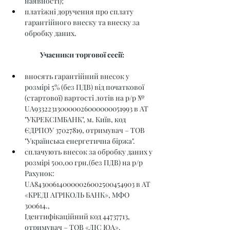
наявності);
платіжні доручення про сплату 
гарантійного внеску та внеску за 
обробку даних.
Учасники торгової сесії:
вносять гарантійний внесок у 
розмірі 5% (без ПДВ) від початкової 
(стартової) вартості лотів на р/р № 
UA933223130000026000000051993 в АТ 
"УКРЕКСІМБАНК", м. Київ, код 
ЄДРПОУ 37027819, отримувач – ТОВ 
"Українська енергетична біржа".
сплачують внесок за обробку даних у 
розмірі 500,00 грн.(без ПДВ) на р/р 
Рахунок: 
UA843006140000026002500454903 в АТ 
«КРЕДІ АГРІКОЛЬ БАНК», МФО 
300614., 
Ідентифікаційний код 44737713, 
отримувач – ТОВ «ЛІС ЮА».