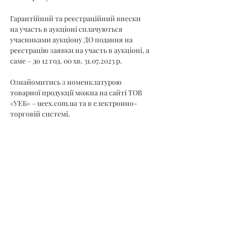
Гарантійний та реєстраційний внески 
на участь в аукціоні сплачуються 
учасниками аукціону ДО подання на 
реєстрацію заявки на участь в аукціоні, а 
саме – до 12 год. 00 хв. 31.07.2023 р.
Ознайомитись з номенклатурою 
товарної продукції можна на сайті ТОВ 
«УЕБ» – 
ueex.com.ua
 та в електронно-
торговій системі.
Прийом заявок закінчується 31.07.2023 р. 
12.00 год.
Учасник, який подає заявку на участь в 
торговій сесії підтверджує свою згоду з 
умовами викладеними у Регламенті.
Додаткову інформацію щодо умов участі 
в торговій сесії можна отримати за 
телефонами: