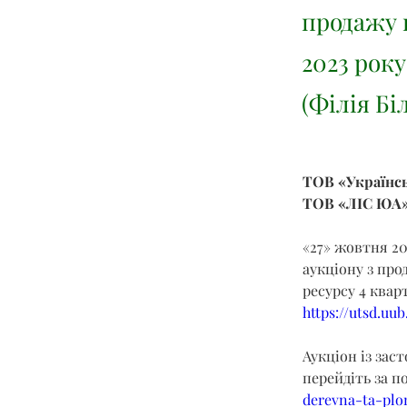
продажу 
2023 рок
(Філія Бі
ТОВ «Українсь
ТОВ «ЛІС ЮА»
«27» жовтня 20
аукціону з про
ресурсу 4 квар
https://utsd.uu
Аукціон із зас
перейдіть за п
derevna-ta-plom