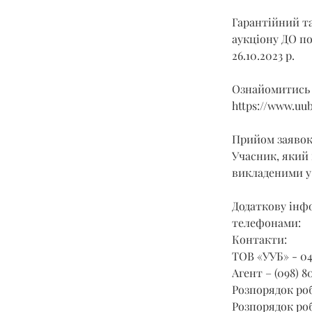
Гарантійний та
аукціону ДО под
26.10.2023 р.
Ознайомитись 
https://www.uu
Прийом заявок з
Учасник, який 
викладеними у 
Додаткову інфо
телефонами:
Контакти:
ТОВ «УУБ» - 04
Агент – (098) 80
Розпорядок роб
Розпорядок роб