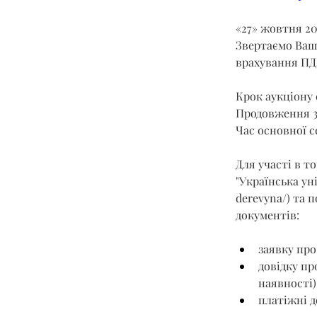
«27» жовтня 20
Звертаємо Вашу
врахування ПД
Крок аукціону 
Продовження 3
Час основної се
Для участі в т
"Українська ун
derevyna/
) та 
документів:
заявку про
довідку пр
наявності)
платіжні д