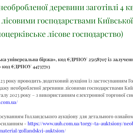
необробленої деревини заготівлі 4 к
у лісовими господарствами Київської
лоцерківське лісове господарство)
ка універсальна біржа», код ЄДРПОУ 25158707 із залучен
 код ЄДРПОУ 44737713
23 року проводить додатковий аукціон із застосуванням Г
дажу необробленої деревини лісовими господарствами Київ
талу 2023 року – з використанням електронної торгової си
b.com.ua/
тосуванням Голландського аукціону для детального ознайо
осиланням - 
https://www.uub.com.ua/torgy-ta-auktsiony/neo
aterial/gollandskyj-auktsion/