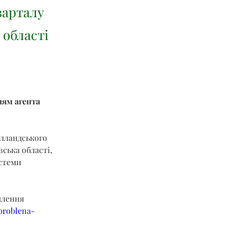
варталу
 області
ням агента 
олландського 
ська області, 
стеми 
млення 
broblena-