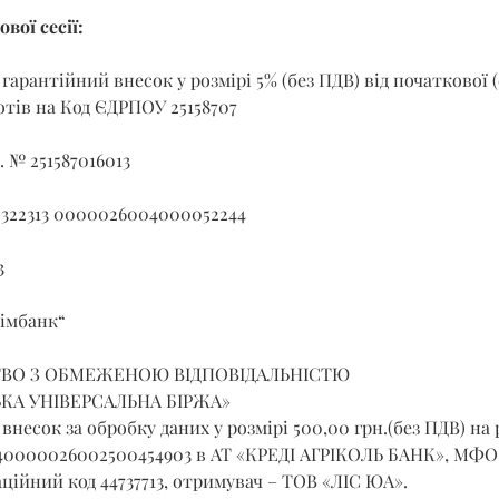
вої сесії:
гарантійний внесок у розмірі 5% (без ПДВ) від початкової (
отів на Код ЄДРПОУ 25158707
. № 251587016013
 322313 0000026004000052244 
3
сімбанк“
ВО З ОБМЕЖЕНОЮ ВІДПОВІДАЛЬНІСТЮ 
ЬКА УНІВЕРСАЛЬНА БІРЖА»
внесок за обробку даних у розмірі 500,00 грн.(без ПДВ) на 
40000026002500454903 в АТ «КРЕДІ АГРІКОЛЬ БАНК», МФО 3
ційний код 44737713, отримувач – ТОВ «ЛІС ЮА».