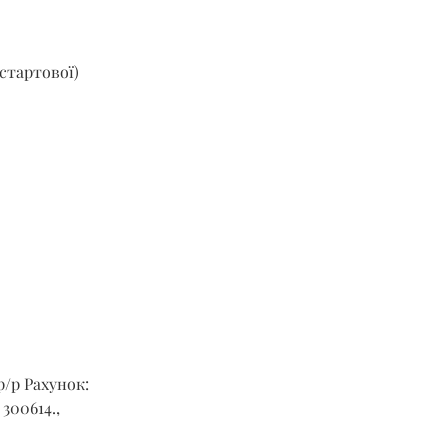
стартової) 
р/р Рахунок: 
00614., 