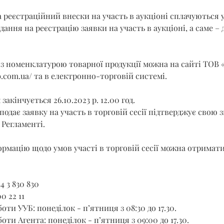
 реєстраційний внески на участь в аукціоні сплачуються 
ання на реєстрацію заявки на участь в аукціоні, а саме – до
з номенклатурою товарної продукції можна на сайті ТОВ 
b.com.ua/
 та в електронно-торговій системі.
акінчується 26.10.2023 р. 12.00 год.
подає заявку на участь в торговій сесії підтверджує свою з
Регламенті.
рмацію щодо умов участі в торговій сесії можна отримати
4 3 830 830
0 22 11
оти УУБ: понеділок - п’ятниця з 08:30 до 17.30.
оти Агента: понеділок - п’ятниця з 09:00 до 17.30.