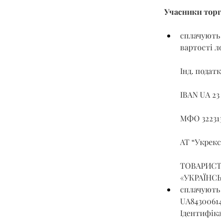
Учасники торго
сплачують 
вартості л
Інд. податк
IBAN UA 23
МФО 32231
АТ “Укрек
ТОВАРИСТ
«УКРАЇНС
сплачують 
UA8430061
Ідентифіка