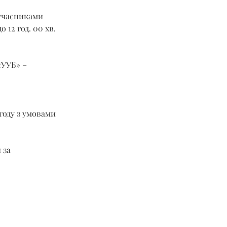
учасниками 
 12 год. 00 хв. 
«УУБ» –
году з умовами 
 за 