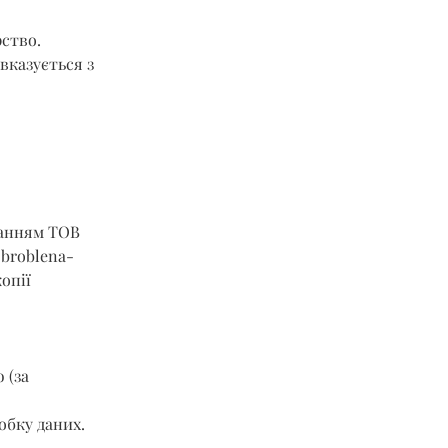
рство.
вказується з 
ланням ТОВ 
obroblena-
опії 
 (за 
обку даних.