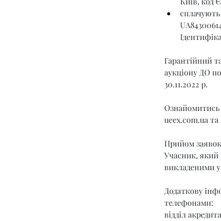
Київ, код 
сплачують 
UA8430061
Ідентифіка
Гарантійний та
аукціону ДО под
30.11.2022 р.
Ознайомитись 
ueex.com.ua
 та
Прийом заявок з
Учасник, який 
викладеними у 
Додаткову інфо
телефонами:
відділ акредитац