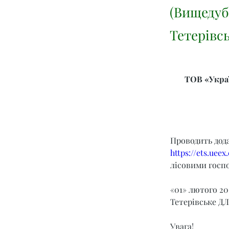
(Вищедуб
Тетерівс
ТОВ «Украї
Проводить дод
https://ets.ueex
лісовими госпо
«01» лютого 20
Тетерівське Д
Увага!