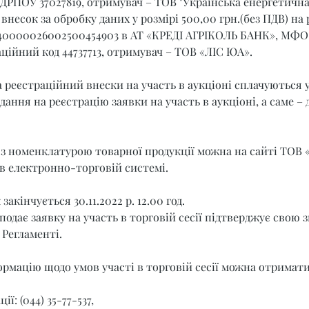
ЄДРПОУ 37027819, отримувач – ТОВ "Українська енергетична
внесок за обробку даних у розмірі 500,00 грн.(без ПДВ) на 
40000026002500454903 в АТ «КРЕДІ АГРІКОЛЬ БАНК», МФО 3
ційний код 44737713, отримувач – ТОВ «ЛІС ЮА».
 реєстраційний внески на участь в аукціоні сплачуються 
ання на реєстрацію заявки на участь в аукціоні, а саме – до
з номенклатурою товарної продукції можна на сайті ТОВ «
 в електронно-торговій системі.
акінчується 30.11.2022 р. 12.00 год.
подає заявку на участь в торговій сесії підтверджує свою з
Регламенті.
рмацію щодо умов участі в торговій сесії можна отримати
ії: (044) 35-77-537,