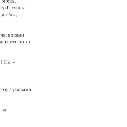
 біржа".
р/р Рахунок: 
00614., 
учасниками 
 12 год. 00 хв. 
УЕБ» – 
году з умовами 
 за 