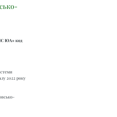
сько-
ІС ЮА» код 
истеми 
алу 2022 року 
ровсько-