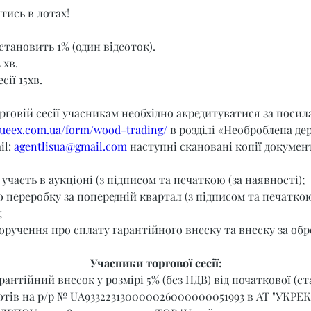
тись в лотах!
становить 1% (один відсоток).
 хв.
сії 15хв.
орговій сесії учасникам необхідно акредитуватися за поси
t.ueex.com.ua/form/wood-trading/
 в розділі «Необроблена де
l: 
agentlisua@gmail.com
 наступні скановані копії документ
 участь в аукціоні (з підписом та печаткою (за наявності);
о переробку за попередній квартал (з підписом та печаткою
;
оручення про сплату гарантійного внеску та внеску за обр
Учасники торгової сесії:
рантійний внесок у розмірі 5% (без ПДВ) від початкової (ст
отів на р/р № UA933223130000026000000051993 в АТ "УКРЕК