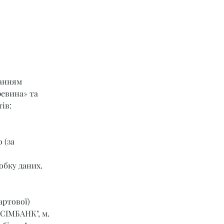
ланням 
ревина» та 
ів:
 (за 
обку даних.
артової) 
СІМБАНК", м. 