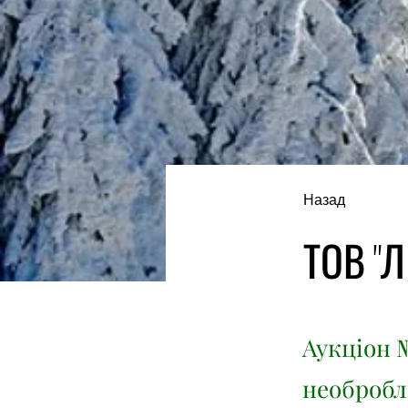
Назад
ТОВ "Л
Аукціон №
необробл