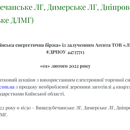
ечанське ЛГ, Димерське ЛГ, Дніпров
ьке ДЛМГ)
нська енергетична біржа» із залученням Агента ТОВ «Л
ЄДРПОУ 44737713
«01» лютого 2022 року
атковий аукціон з використанням електронної торгової с
.com.ua
 з продажу необробленої деревини заготівлі 4 кварт
дарствами Київської області.
22 року о 16:30 – Вищедубечанське ЛГ, Димерське ЛГ, Дніп
ЛМГ.