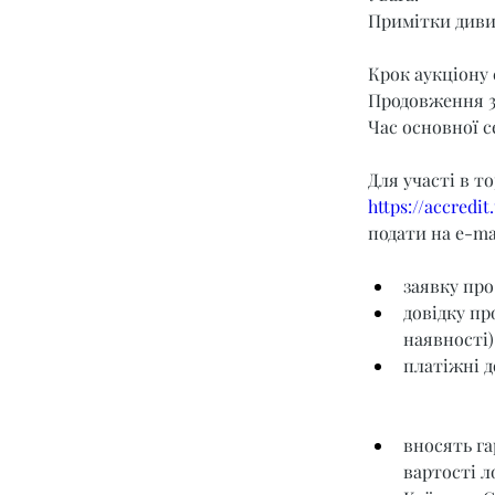
Примітки диви
Крок аукціону 
Продовження 3
Час основної се
Для участі в т
https://accredi
подати на e-mai
заявку про
довідку пр
наявності)
платіжні д
вносять га
вартості л