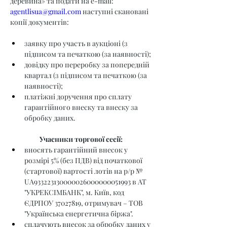
деревина» та подати на e-mail: 
agentlisua@gmail.com
 наступні скановані 
копії документів:
заявку про участь в аукціоні (з 
підписом та печаткою (за наявності);
довідку про переробку за попередній 
квартал (з підписом та печаткою (за 
наявності);
платіжні доручення про сплату 
гарантійного внеску та внеску за 
обробку даних.
Учасники торгової сесії:
вносять гарантійний внесок у 
розмірі 5% (без ПДВ) від початкової 
(стартової) вартості лотів на р/р № 
UA933223130000026000000051993 в АТ 
"УКРЕКСІМБАНК", м. Київ, код 
ЄДРПОУ 37027819, отримувач – ТОВ 
"Українська енергетична біржа".
сплачують внесок за обробку даних у 