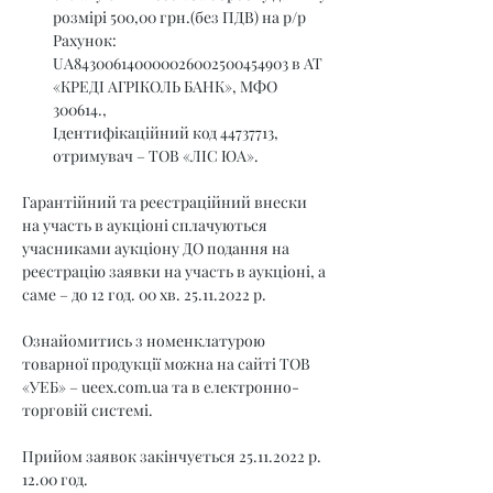
розмірі 500,00 грн.(без ПДВ) на р/р 
Рахунок: 
UA843006140000026002500454903 в АТ 
«КРЕДІ АГРІКОЛЬ БАНК», МФО 
300614., 
Ідентифікаційний код 44737713, 
отримувач – ТОВ «ЛІС ЮА».
Гарантійний та реєстраційний внески 
на участь в аукціоні сплачуються 
учасниками аукціону ДО подання на 
реєстрацію заявки на участь в аукціоні, а 
саме – до 12 год. 00 хв. 25.11.2022 р.
Ознайомитись з номенклатурою 
товарної продукції можна на сайті ТОВ 
«УЕБ» – 
ueex.com.ua
 та в електронно-
торговій системі.
Прийом заявок закінчується 25.11.2022 р. 
12.00 год.