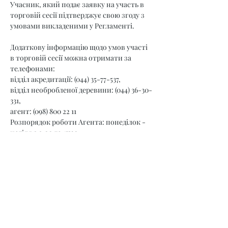
Учасник, який подає заявку на участь в 
торговій сесії підтверджує свою згоду з 
умовами викладеними у Регламенті.
Додаткову інформацію щодо умов участі 
в торговій сесії можна отримати за 
телефонами:
відділ акредитації: (044) 35-77-537,
відділ необробленої деревини: (044) 36-30-
331,
агент: (098) 800 22 11
Розпорядок роботи Агента: понеділок - 
неділя з 9.00 до 17:30.