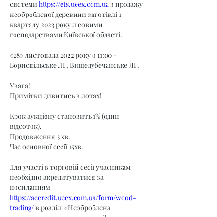
системи 
https://ets.ueex.com.ua
 з продажу 
необробленої деревини заготівлі 1 
кварталу 2023 року лісовими 
господарствами Київської області.
«28» листопада 2022 року о 11:00 - 
Бориспільське ЛГ, Вищедубечанське ЛГ.
Увага!
Примітки дивитись в лотах!
Крок аукціону становить 1% (один 
відсоток).
Продовження 3 хв.
Час основної сесії 15хв.
Для участі в торговій сесії учасникам 
необхідно акредитуватися за 
посиланням 
https://accredit.ueex.com.ua/form/wood-
trading/
 в розділі «Необроблена 