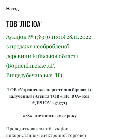
Назад
ТОВ "ЛІС ЮА"
Аукціон № 1783 (о 11:
00) 28.11.2022
з продажу необробленої
деревини Київської області
(Бориспільське ЛГ,
Вищедубечанське ЛГ)
ТОВ «Українська енергетична біржа» із 
залученням Агента ТОВ «ЛІС ЮА» код 
ЄДРПОУ 44737713
«28» листопада 2022 року
Проводить загальний аукціон з 
використанням електронної торгової 