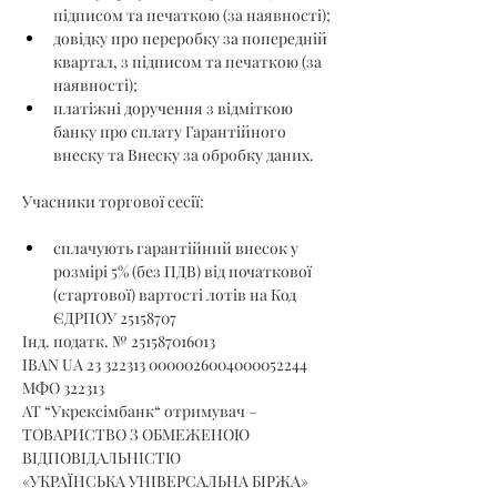
підписом та печаткою (за наявності);
довідку про переробку за попередній 
квартал, з підписом та печаткою (за 
наявності);
платіжні доручення з відміткою 
банку про сплату Гарантійного 
внеску та Внеску за обробку даних.
Учасники торгової сесії:
сплачують гарантійний внесок у 
розмірі 5% (без ПДВ) від початкової 
(стартової) вартості лотів на Код 
ЄДРПОУ 25158707
Інд. податк. № 251587016013
IBAN UA 23 322313 0000026004000052244
МФО 322313
АТ “Укрексімбанк“ отримувач –
ТОВАРИСТВО З ОБМЕЖЕНОЮ 
ВІДПОВІДАЛЬНІСТЮ
«УКРАЇНСЬКА УНІВЕРСАЛЬНА БІРЖА»