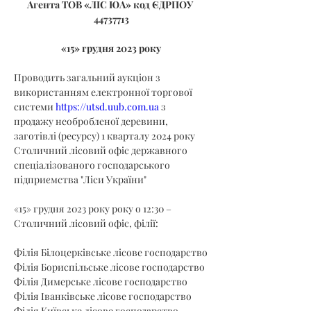
Агента ТОВ «ЛІС ЮА» код ЄДРПОУ 
44737713
«15» грудня 2023 року
Проводить загальний аукціон з 
використанням електронної торгової 
системи 
https://utsd.uub.com.ua
 з 
продажу необробленої деревини, 
заготівлі (ресурсу) 1 кварталу 2024 року 
Столичний лісовий офіс державного 
спеціалізованого господарського 
підприємства "Ліси України"
«15» грудня 2023 року року о 12:30 – 
Столичний лісовий офіс, філії:
Філія Білоцерківське лісове господарство
Філія Бориспільське лісове господарство
Філія Димерське лісове господарство
Філія Іванківське лісове господарство
Філія Київське лісове господарство