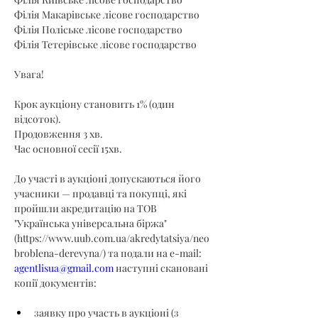
Філія Макарівське лісове господарство
Філія Поліське лісове господарство
Філія Тетерівське лісове господарство
Увага!
Крок аукціону становить 1% (один 
відсоток).
Продовження 3 хв.
Час основної сесії 15хв.
До участі в аукціоні допускаються його 
учасники — продавці та покупці, які 
пройшли акредитацію на ТОВ 
"Українська універсальна біржа" 
(
https://www.uub.com.ua/akredytatsiya/neo
broblena-derevyna/
) та подали на e-mail: 
agentlisua@gmail.com
 наступні скановані 
копії документів:
заявку про участь в аукціоні (з 