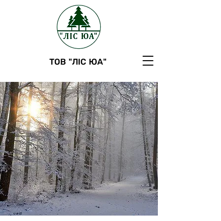
ТОВ "ЛІС ЮА"