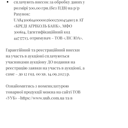
сплачують внесок за обробку даних у 
розмірі 500,00 грн.(без ПДВ) на р/р 
Рахунок: 
UA843006140000026002500454903 в АТ 
«КРЕДІ АГРІКОЛЬ БАНК», МФО 
300614, Ідентифікаційний код 
44737713, отримувач – ТОВ «ЛІС ЮА».
Гарантійний та реєстраційний внески 
на участь в аукціоні сплачуються 
учасниками аукціону ДО подання на 
реєстрацію заявки на участь в аукціоні, а 
саме – до 12 год. 00 хв. 14.09.2023 р.
Ознайомитись з номенклатурою 
товарної продукції можна на сайті ТОВ 
«УУБ» –
https://www.uub.com.ua
 та в 
електронно-торговій системі.
7.2.1. З метою гарантування виконання 
зобов’язань за договором купівлі-
продажу необробленої