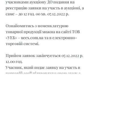
учасниками аукціону ДО подання на 
реєстрацію заявки на участь в аукціоні, а 
саме – до 12 год. 00 хв. 07.12.2022 р.
Ознайомитись з номенклатурою 
товарної продукції можна на сайті ТОВ 
«УЕБ» – 
ueex.com.ua
 та в електронно-
торговій системі.
Прийом заявок закінчується 07.12.2022 р. 
12.00 год.
Учасник, який подає заявку на участь в 
торговій сесії підтверджує свою згоду з 
умовами викладеними у Регламенті.
Додаткову інформацію щодо умов участі 
в торговій сесії можна отримати за 
телефонами:
відділ акредитації: (044) 35-77-537,
відділ необробленої деревини: (044) 36-30-
331,
агент: (098) 800 22 11