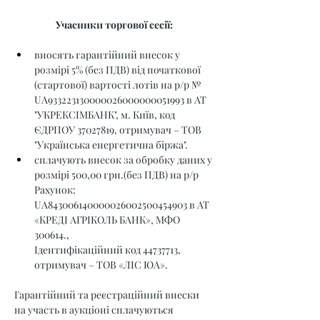
Учасники торгової сесії:
вносять гарантійний внесок у 
розмірі 5% (без ПДВ) від початкової 
(стартової) вартості лотів на р/р № 
UA933223130000026000000051993 в АТ 
"УКРЕКСІМБАНК", м. Київ, код 
ЄДРПОУ 37027819, отримувач – ТОВ 
"Українська енергетична біржа".
сплачують внесок за обробку даних у 
розмірі 500,00 грн.(без ПДВ) на р/р 
Рахунок: 
UA843006140000026002500454903 в АТ 
«КРЕДІ АГРІКОЛЬ БАНК», МФО 
300614.,
Ідентифікаційний код 44737713, 
отримувач – ТОВ «ЛІС ЮА».
Гарантійний та реєстраційний внески 
на участь в аукціоні сплачуються 