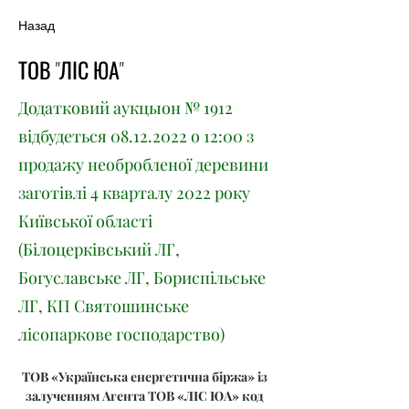
Назад
ТОВ "ЛІС ЮА"
Додатковий аукцыон № 1912
відбудеться
08.12.2022
о 12:00 з
продажу необробленої деревини
заготівлі 4 кварталу 2022 року
Київської області
(Білоцерківський ЛГ,
Богуславське ЛГ, Бориспільське
ЛГ, КП Святошинське
лісопаркове господарство)
ТОВ «Українська енергетична біржа» із 
залученням Агента ТОВ «ЛІС ЮА» код 