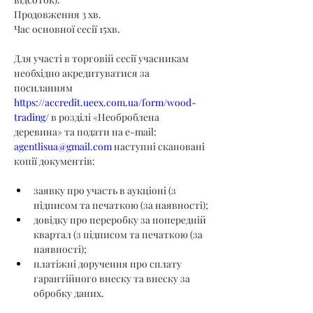
Продовження 3 хв.
Час основної сесії 15хв.
Для участі в торговій сесії учасникам 
необхідно акредитуватися за 
посиланням 
https://accredit.ueex.com.ua/form/wood-
trading/
 в розділі «Необроблена 
деревина» та подати на e-mail: 
agentlisua@gmail.com
 наступні скановані 
копії документів:
заявку про участь в аукціоні (з 
підписом та печаткою (за наявності);
довідку про переробку за попередній 
квартал (з підписом та печаткою (за 
наявності);
платіжні доручення про сплату 
гарантійного внеску та внеску за 
обробку даних.