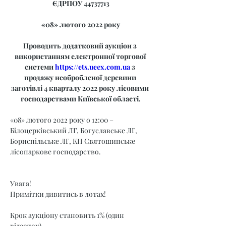
ЄДРПОУ 44737713
«08» лютого 2022 року
Проводить додатковий аукціон з 
використанням електронної торгової 
системи 
https://ets.ueex.com.ua
 з 
продажу необробленої деревини 
заготівлі 4 кварталу 2022 року лісовими 
господарствами Київської області.
«08» лютого 2022 року о 12:00 – 
Білоцерківський ЛГ, Богуславське ЛГ, 
Бориспільське ЛГ, КП Святошинське 
лісопаркове господарство.
Увага!
Примітки дивитись в лотах!
Крок аукціону становить 1% (один 
відсоток).