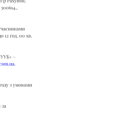
р/р Рахунок: 
00614., 
учасниками 
 12 год. 00 хв. 
УУБ» – 
.com.ua
.
году з умовами 
 за 