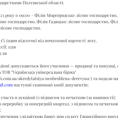
дарствами Полтавської області.
023 року о 09:00 – Філія Миргородське лісове господарство,
ове господарство, Філія Гадяцьке лісове господарство, Філ
ісове господарство.
1% (один відсоток) від початкової вартості лоту.
сії: 15хв
3 хв
кціоні допускаються його учасники — продавці та покупці,
 ТОВ "Українська універсальна біржа" 
b.com.ua/akredytatsiya/neobroblena-derevyna/
) та подали на
il.com
 наступні скановані копії документів:
 участь в аукціоні (з підписом та печаткою (за наявності);
о переробку за попередній квартал, з підписом та печаткою
;
оручення з відміткою банку про сплату Гарантійного внеск