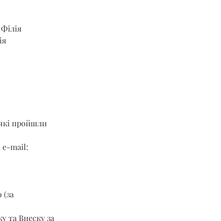
 Філія 
ія 
 які пройшли 
 e-mail: 
 (за 
у та Внеску за 