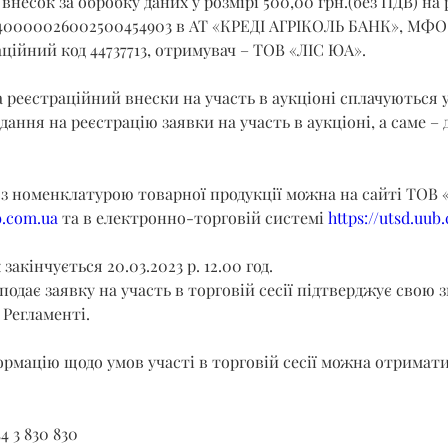
внесок за обробку даних у розмірі 500,00 грн.(без ПДВ) на 
40000026002500454903 в АТ «КРЕДІ АГРІКОЛЬ БАНК», МФО 3
ційний код 44737713, отримувач – ТОВ «ЛІС ЮА».
 реєстраційний внески на участь в аукціоні сплачуються 
ання на реєстрацію заявки на участь в аукціоні, а саме – до
з номенклатурою товарної продукції можна на сайті ТОВ «
b.com.ua
 та в електронно-торговій системі 
https://utsd.uub
акінчується 20.03.2023 р. 12.00 год.
подає заявку на участь в торговій сесії підтверджує свою з
Регламенті.
рмацію щодо умов участі в торговій сесії можна отримати
4 3 830 830