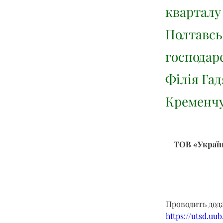
кварталу
Полтавсь
господарс
Філія Гад
Кременчу
ТОВ «Україн
Проводить дод
https://utsd.uu