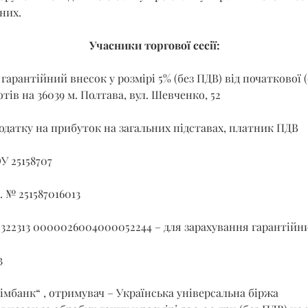
них.
Учасники торгової сесії:
гарантійний внесок у розмірі 5% (без ПДВ) від початкової (
отів на 36039 м. Полтава, вул. Шевченко, 52
датку на прибуток на загальних підставах, платник ПДВ
У 25158707
. № 251587016013
 322313 0000026004000052244 – для зарахування гарантійни
3
імбанк“ , отримувач – Українська універсальна біржа