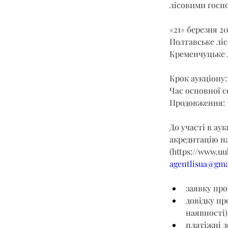
лісовими госпо
«21» березня 2
Полтавське ліс
Кременчуцьке л
Крок аукціону: 
Час основної се
Продовження: 
До участі в ау
акредитацію на
(
https://www.uu
agentlisua@gma
заявку про
довідку пр
наявності)
платіжні д