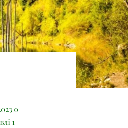
2023 о
влі 1