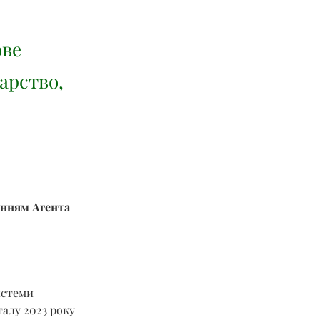
ове
арство,
енням Агента 
истеми 
талу 2023 року 