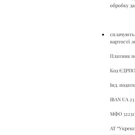
обробку да
сплачують 
вартості л
Платник по
Код ЄДРПО
Інд. податк
IBAN UA 23
МФО 32231
АТ “Укрекс