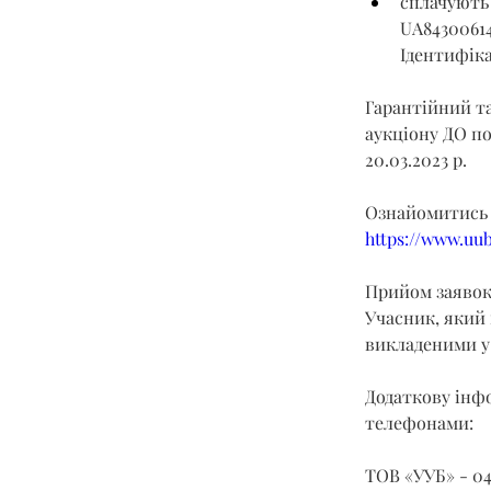
сплачують 
UA8430061
Ідентифіка
Гарантійний та
аукціону ДО под
20.03.2023 р.
Ознайомитись 
https://www.uu
Прийом заявок з
Учасник, який 
викладеними у 
Додаткову інфо
телефонами:
ТОВ «УУБ» - 04