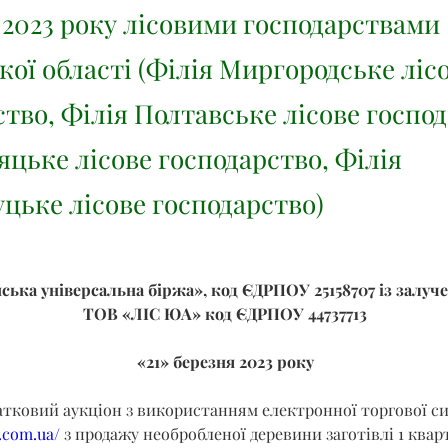
 2023 року лісовими господарствами
кої області (Філія Миргородське ліс
тво, Філія Полтавське лісове господ
яцьке лісове господарство, Філія
цьке лісове господарство)
ська універсальна біржа», код ЄДРПОУ 25158707 із залуч
ТОВ «ЛІС ЮА» код ЄДРПОУ 44737713
«21» березня 2023 року
атковий аукціон з використанням електронної торгової с
b.com.ua/
 з продажу необробленої деревини заготівлі 1 квар