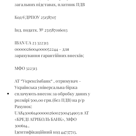
загальних підставах, платник ПДВ
Код ЄДРПОУ 25158707
Інд. податк. № 251587016013
IBAN UA 23 322313 
0000026004000052244 – для 
зарахування гарантійних внесків;
МФО 322313
АТ “Укрексімбанк“ , отримувач – 
Українська універсальна біржа
сплачують внесок за обробку даних у 
розмірі 500,00 грн.(без ПДВ) на р/р 
Рахунок: 
UA843006140000026002500454903 в АТ 
«КРЕДІ АГРІКОЛЬ БАНК», МФО 
300614., 
Ідентифікаційний код 44737713, 