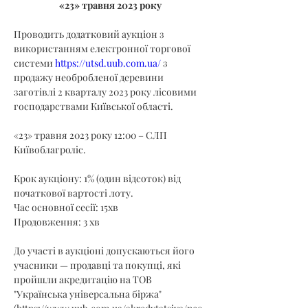
«23» травня 2023 року
Проводить додатковий аукціон з 
використанням електронної торгової 
системи 
https://utsd.uub.com.ua/
 з 
продажу необробленої деревини 
заготівлі 2 кварталу 2023 року лісовими 
господарствами Київської області.
«23» травня 2023 року 12:00 – СЛП 
Київоблагроліс.
Крок аукціону: 1% (один відсоток) від 
початкової вартості лоту.
Час основної сесії: 15хв
Продовження: 3 хв
До участі в аукціоні допускаються його 
учасники — продавці та покупці, які 
пройшли акредитацію на ТОВ 
"Українська універсальна біржа" 