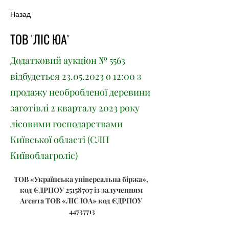
Назад
ТОВ "ЛІС ЮА"
Додатковий аукціон № 5563
відбудеться
23.05.2023
о 12:00 з
продажу необробленої деревини
заготівлі 2 кварталу 2023 року
лісовими господарствами
Київської області (СЛП
Київоблагроліс)
ТОВ «Українська універсальна біржа», 
код ЄДРПОУ 25158707 із залученням 
Агента ТОВ «ЛІС ЮА» код ЄДРПОУ 
44737713