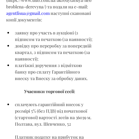
(
https://www.uub.com.ua/akredytatsiya/neo
broblena-derevyna/
) та подали на e-mail: 
agentlisua@gmail.com
 наступні скановані 
копії документів:
заявку про участь в аукціоні (з 
підписом та печаткою (за наявності);
довідку про переробку за попередній 
квартал, з підписом та печаткою (за 
наявності);
платіжні доручення з відміткою 
банку про сплату Гарантійного 
внеску та Внеску за обробку даних.
Учасники торгової сесії:
сплачують гарантійний внесок у 
розмірі 5% (без ПДВ) від початкової 
(стартової) вартості лотів на 36039 м. 
Полтава, вул. Шевченко, 52
Платник податку на прибуток на 