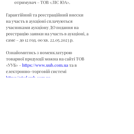
отримувач – ТОВ «ЛІС ЮА».
Гарантійний та реєстраційний внески 
на участь в аукціоні сплачуються 
учасниками аукціону ДО подання на 
реєстрацію заявки на участь в аукціоні, а 
саме – до 12 год. 00 хв. 22.05.2023 р.
Ознайомитись з номенклатурою 
товарної продукції можна на сайті ТОВ 
«УУБ» – 
https://www.uub.com.ua
 та в 
електронно-торговій системі 
https://utsd.uub.com.ua
.
Прийом заявок закінчується 22.05.2023 р. 
12.00 год.
Учасник, який подає заявку на участь в 
торговій сесії підтверджує свою згоду з 
умовами викладеними у Регламенті.
Додаткову інформацію щодо умов участі 