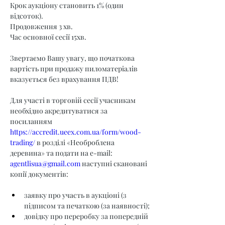
Крок аукціону становить 1% (один 
відсоток).
Продовження 3 хв.
Час основної сесії 15хв.
Звертаємо Вашу увагу, що початкова 
вартість при продажу пиломатеріалів 
вказується без врахування ПДВ!
Для участі в торговій сесії учасникам 
необхідно акредитуватися за 
посиланням 
https://accredit.ueex.com.ua/form/wood-
trading/
 в розділі «Необроблена 
деревина» та подати на e-mail: 
agentlisua@gmail.com
 наступні скановані 
копії документів:
заявку про участь в аукціоні (з 
підписом та печаткою (за наявності);
довідку про переробку за попередній 