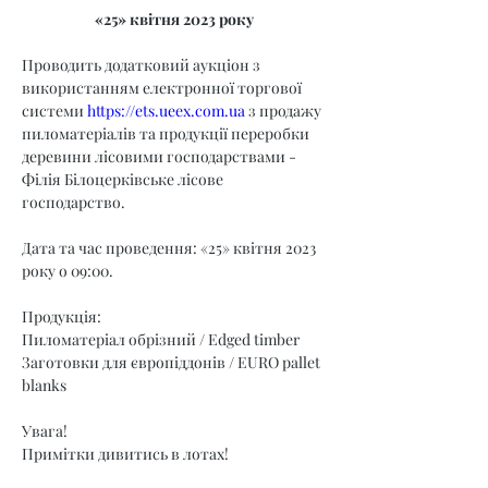
«25» квітня 2023 року
Проводить додатковий аукціон з 
використанням електронної торгової 
системи 
https://ets.ueex.com.ua
 з продажу 
пиломатеріалів та продукції переробки 
деревини лісовими господарствами - 
Філія Білоцерківське лісове 
господарство.
Дата та час проведення: «25» квітня 2023 
року о 09:00.
Продукція:
Пиломатеріал обрізний / Edged timber
Заготовки для європіддонів / EURO pallet 
blanks
Увага!
Примітки дивитись в лотах!