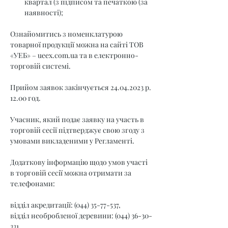
квартал (з підписом та печаткою (за 
наявності);
Ознайомитись з номенклатурою 
товарної продукції можна на сайті ТОВ 
«УЕБ» – 
ueex.com.ua
 та в електронно-
торговій системі.
Прийом заявок закінчується 24.04.2023 р. 
12.00 год.
Учасник, який подає заявку на участь в 
торговій сесії підтверджує свою згоду з 
умовами викладеними у Регламенті.
Додаткову інформацію щодо умов участі 
в торговій сесії можна отримати за 
телефонами:
відділ акредитації: (044) 35-77-537,
відділ необробленої деревини: (044) 36-30-
331,