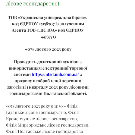
лісове господарство)
Т
ОВ «Українська універсальна біржа», 
код ЄДРПОУ 25158707 із залученням 
Агента ТОВ «ЛІС ЮА» код ЄДРПОУ 
44737713
«07» лютого 2023 року
Проводить додатковий аукціон з 
використанням електронної торгової 
системи 
https://utsd.uub.com.ua/
 з 
продажу необробленої деревини 
заготівлі 1 кварталу 2023 року лісовими 
господарствами Полтавської області.
«07» лютого 2023 року о 11:30 – Філія 
Гадяцьке лісове господарство, Філія 
Кременчуцьке лісове господарство, 
Філія Миргородське лісове господарство, 
Філія Полтавське лісове господарство