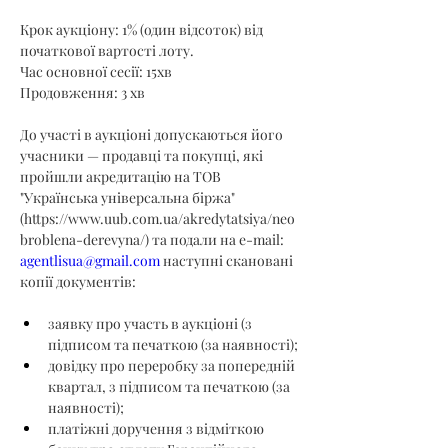
Крок аукціону: 1% (один відсоток) від 
початкової вартості лоту.
Час основної сесії: 15хв
Продовження: 3 хв
До участі в аукціоні допускаються його 
учасники — продавці та покупці, які 
пройшли акредитацію на ТОВ 
"Українська універсальна біржа" 
(
https://www.uub.com.ua/akredytatsiya/neo
broblena-derevyna/
) та подали на e-mail: 
agentlisua@gmail.com
 наступні скановані 
копії документів:
заявку про участь в аукціоні (з 
підписом та печаткою (за наявності);
довідку про переробку за попередній 
квартал, з підписом та печаткою (за 
наявності);
платіжні доручення з відміткою 