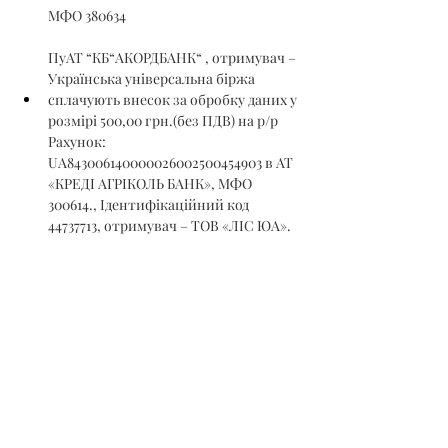
МФО 380634
ПуАТ “КБ“АКОРДБАНК“ , отримувач – 
Українська універсальна біржа
сплачують внесок за обробку даних у 
розмірі 500,00 грн.(без ПДВ) на р/р 
Рахунок: 
UA843006140000026002500454903 в АТ 
«КРЕДІ АГРІКОЛЬ БАНК», МФО 
300614., Ідентифікаційний код 
44737713, отримувач – ТОВ «ЛІС ЮА».
Гарантійний та реєстраційний внески 
на участь в аукціоні сплачуються 
учасниками аукціону ДО подання на 
реєстрацію заявки на участь в аукціоні, а 
саме – до 12 год. 00 хв. 06.02.2023 р.
Ознайомитись з номенклатурою 
товарної продукції можна на сайті ТОВ 
«УУБ» – 
https://www.uub.com.ua
 та в 