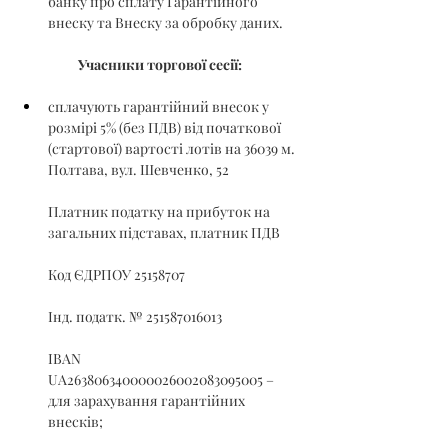
банку про сплату Гарантійного 
внеску та Внеску за обробку даних.
Учасники торгової сесії:
сплачують гарантійний внесок у 
розмірі 5% (без ПДВ) від початкової 
(стартової) вартості лотів на 36039 м. 
Полтава, вул. Шевченко, 52
Платник податку на прибуток на 
загальних підставах, платник ПДВ
Код ЄДРПОУ 25158707
Інд. податк. № 251587016013
IBAN 
UA263806340000026002083095005 – 
для зарахування гарантійних 
внесків;