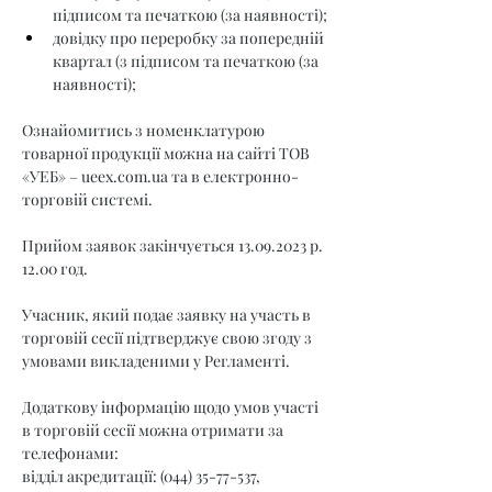
підписом та печаткою (за наявності);
довідку про переробку за попередній 
квартал (з підписом та печаткою (за 
наявності);
Ознайомитись з номенклатурою 
товарної продукції можна на сайті ТОВ 
«УЕБ» – 
ueex.com.ua
 та в електронно-
торговій системі.
Прийом заявок закінчується 13.09.2023 р. 
12.00 год.
Учасник, який подає заявку на участь в 
торговій сесії підтверджує свою згоду з 
умовами викладеними у Регламенті.
Додаткову інформацію щодо умов участі 
в торговій сесії можна отримати за 
телефонами:
відділ акредитації: (044) 35-77-537,