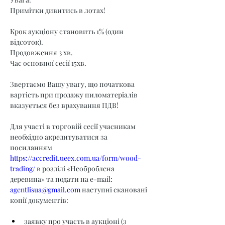
Примітки дивитись в лотах!
Крок аукціону становить 1% (один 
відсоток).
Продовження 3 хв.
Час основної сесії 15хв.
Звертаємо Вашу увагу, що початкова 
вартість при продажу пиломатеріалів 
вказується без врахування ПДВ!
Для участі в торговій сесії учасникам 
необхідно акредитуватися за 
посиланням 
https://accredit.ueex.com.ua/form/wood-
trading/
 в розділі «Необроблена 
деревина» та подати на e-mail: 
agentlisua@gmail.com
 наступні скановані 
копії документів:
заявку про участь в аукціоні (з 