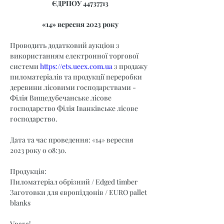
ЄДРПОУ 44737713
«14» вересня 2023 року
Проводить додатковий аукціон з 
використанням електронної торгової 
системи 
https://ets.ueex.com.ua
 з продажу 
пиломатеріалів та продукції переробки 
деревини лісовими господарствами - 
Філія Вищедубечанське лісове 
господарство Філія Іванківське лісове 
господарство.
Дата та час проведення: «14» вересня 
2023 року о 08:30.
Продукція:
Пиломатеріал обрізний / Edged timber
Заготовки для європіддонів / EURO pallet 
blanks
Увага!