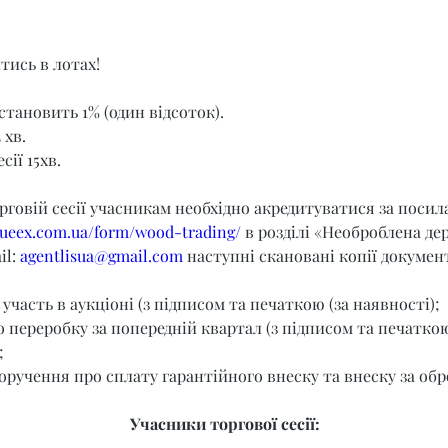
тись в лотах!
становить 1% (один відсоток).
 хв.
сії 15хв.
орговій сесії учасникам необхідно акредитуватися за поси
t.ueex.com.ua/form/wood-trading/
 в розділі «Необроблена де
l: 
agentlisua@gmail.com
 наступні скановані копії документ
 участь в аукціоні (з підписом та печаткою (за наявності);
о переробку за попередній квартал (з підписом та печаткою
;
оручення про сплату гарантійного внеску та внеску за обр
Учасники торгової сесії: