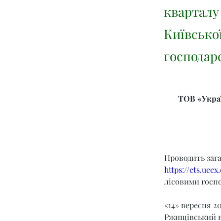
кварталу
Київської
господар
ТОВ «Украї
Проводить заг
https://ets.ueex
лісовими госпо
«14» вересня 20
Ржищівський в