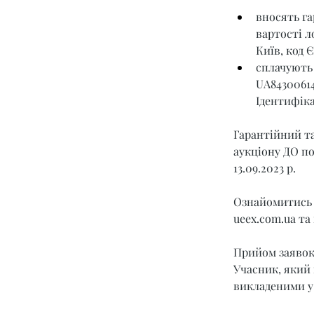
вносять га
вартості л
Київ, код 
сплачують 
UA8430061
Ідентифіка
Гарантійний та
аукціону ДО под
13.09.2023 р.
Ознайомитись 
ueex.com.ua
 та
Прийом заявок з
Учасник, який 
викладеними у 