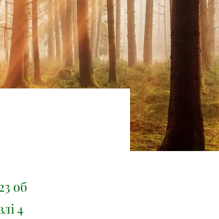
23 об
лі 4