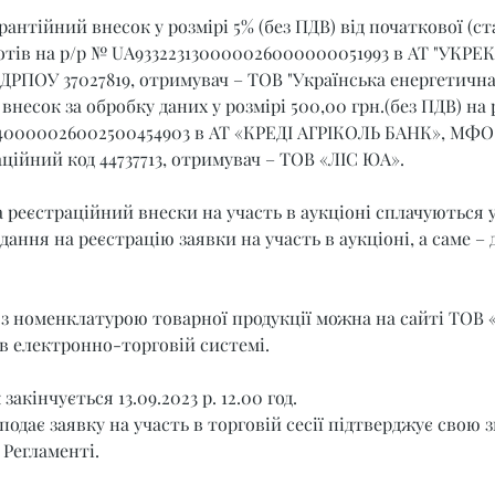
рантійний внесок у розмірі 5% (без ПДВ) від початкової (ст
отів на р/р № UA933223130000026000000051993 в АТ "УКРЕК
ЄДРПОУ 37027819, отримувач – ТОВ "Українська енергетична
внесок за обробку даних у розмірі 500,00 грн.(без ПДВ) на 
40000026002500454903 в АТ «КРЕДІ АГРІКОЛЬ БАНК», МФО 3
ційний код 44737713, отримувач – ТОВ «ЛІС ЮА».
 реєстраційний внески на участь в аукціоні сплачуються 
ання на реєстрацію заявки на участь в аукціоні, а саме – до
з номенклатурою товарної продукції можна на сайті ТОВ «
 в електронно-торговій системі.
акінчується 13.09.2023 р. 12.00 год.
подає заявку на участь в торговій сесії підтверджує свою з
Регламенті.