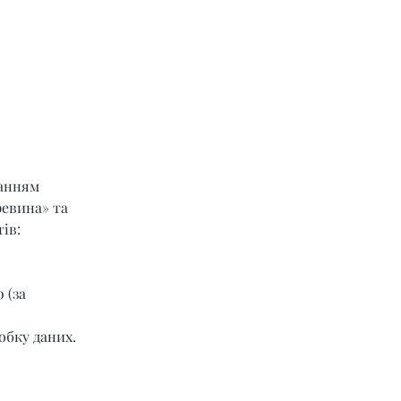
ланням 
ревина» та 
ів:
 (за 
обку даних.