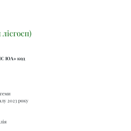
 лісгосп)
ІС ЮА» код 
теми 
лу 2023 року 
лія 