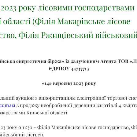
 2023 року лісовими господарствами
 області (Філія Макарівське лісове
ство, Філія Ржищівський військовий
нська енергетична біржа» із залученням Агента ТОВ «Л
ЄДРПОУ 44737713
«14» вересня 2023 року
альний аукціон з використанням електронної торгової сис
.com.ua
 з продажу необробленої деревини заготівлі 4 кварта
дарствами Київської області.
23 року о 11:30 - Філія Макарівське лісове господарство, Фі
ійськовий лісгосп.