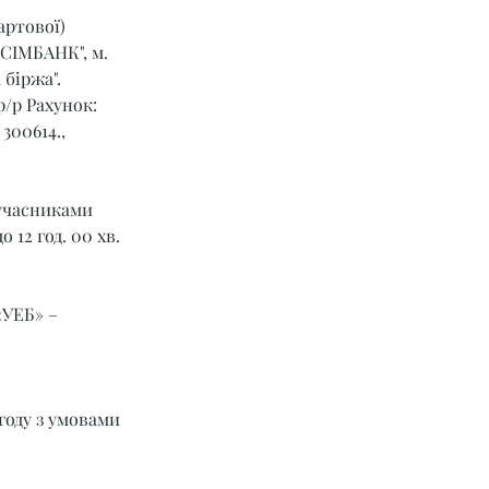
артової) 
СІМБАНК", м. 
 біржа".
р/р Рахунок: 
00614., 
учасниками 
 12 год. 00 хв. 
УЕБ» – 
году з умовами 