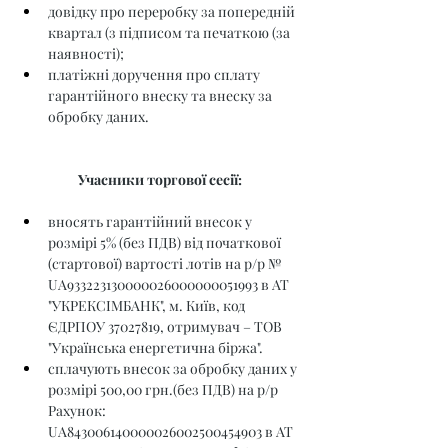
довідку про переробку за попередній 
квартал (з підписом та печаткою (за 
наявності);
платіжні доручення про сплату 
гарантійного внеску та внеску за 
обробку даних.
Учасники торгової сесії:
вносять гарантійний внесок у 
розмірі 5% (без ПДВ) від початкової 
(стартової) вартості лотів на р/р № 
UA933223130000026000000051993 в АТ 
"УКРЕКСІМБАНК", м. Київ, код 
ЄДРПОУ 37027819, отримувач – ТОВ 
"Українська енергетична біржа".
сплачують внесок за обробку даних у 
розмірі 500,00 грн.(без ПДВ) на р/р 
Рахунок: 
UA843006140000026002500454903 в АТ 