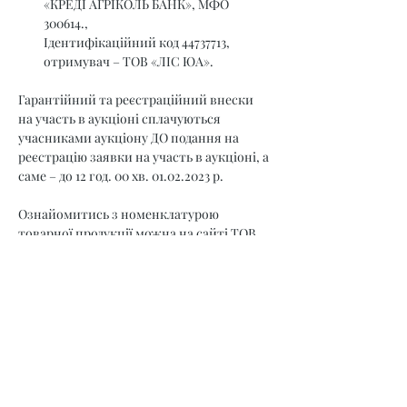
«КРЕДІ АГРІКОЛЬ БАНК», МФО 
300614., 
Ідентифікаційний код 44737713, 
отримувач – ТОВ «ЛІС ЮА».
Гарантійний та реєстраційний внески 
на участь в аукціоні сплачуються 
учасниками аукціону ДО подання на 
реєстрацію заявки на участь в аукціоні, а 
саме – до 12 год. 00 хв. 01.02.2023 р.
Ознайомитись з номенклатурою 
товарної продукції можна на сайті ТОВ 
«УЕБ» – 
ueex.com.ua
 та в електронно-
торговій системі.
Прийом заявок закінчується 01.02.2023 р. 
12.00 год
Учасник, який подає заявку на участь в 
торговій сесії підтверджує свою згоду з 
умовами викладеними у Регламенті.