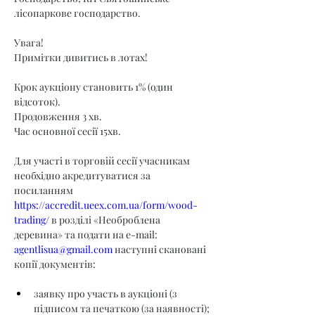
лісопаркове господарство.
Увага!
Примітки дивитись в лотах!
Крок аукціону становить 1% (один 
відсоток).
Продовження 3 хв.
Час основної сесії 15хв.
Для участі в торговій сесії учасникам 
необхідно акредитуватися за 
посиланням 
https://accredit.ueex.com.ua/form/wood-
trading/
 в розділі «Необроблена 
деревина» та подати на e-mail: 
agentlisua@gmail.com
 наступні скановані 
копії документів:
заявку про участь в аукціоні (з 
підписом та печаткою (за наявності);