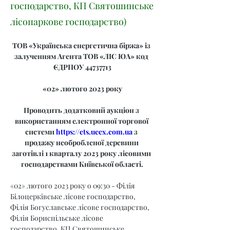
господарство, КП Святошинське
лісопаркове господарство)
ТОВ «Українська енергетична біржа» із 
залученням Агента ТОВ «ЛІС ЮА» код 
ЄДРПОУ 44737713
«02» лютого 2023 року
Проводить додатковий аукціон з 
використанням електронної торгової 
системи 
https://ets.ueex.com.ua
 з 
продажу необробленої деревини 
заготівлі 1 кварталу 2023 року лісовими 
господарствами Київської області.
«02» лютого 2023 року о 09:30 - Філія 
Білоцерківське лісове господарство, 
Філія Богуславське лісове господарство, 
Філія Бориспільське лісове 
господарство, КП Святошинське 