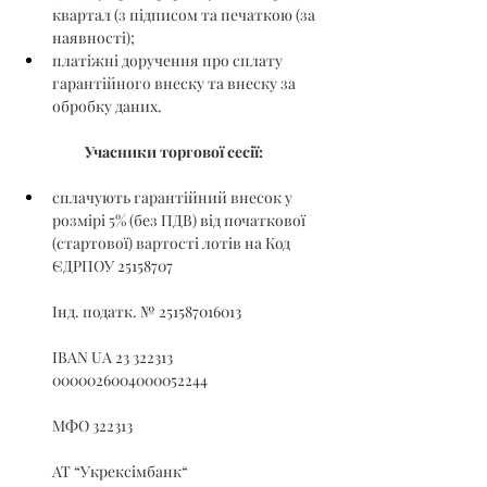
квартал (з підписом та печаткою (за 
наявності);
платіжні доручення про сплату 
гарантійного внеску та внеску за 
обробку даних.
Учасники торгової сесії:
сплачують гарантійний внесок у 
розмірі 5% (без ПДВ) від початкової 
(стартової) вартості лотів на Код 
ЄДРПОУ 25158707
Інд. податк. № 251587016013
IBAN UA 23 322313 
0000026004000052244
МФО 322313
АТ “Укрексімбанк“