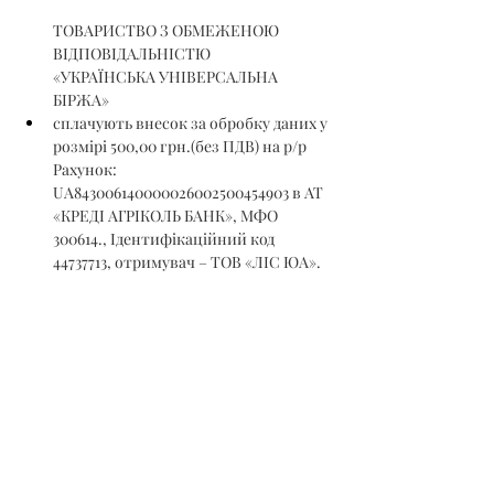
ТОВАРИСТВО З ОБМЕЖЕНОЮ 
ВІДПОВІДАЛЬНІСТЮ 
«УКРАЇНСЬКА УНІВЕРСАЛЬНА 
БІРЖА»
сплачують внесок за обробку даних у 
розмірі 500,00 грн.(без ПДВ) на р/р 
Рахунок: 
UA843006140000026002500454903 в АТ 
«КРЕДІ АГРІКОЛЬ БАНК», МФО 
300614., Ідентифікаційний код 
44737713, отримувач – ТОВ «ЛІС ЮА».
Гарантійний та реєстраційний внески 
на участь в аукціоні сплачуються 
учасниками аукціону ДО подання на 
реєстрацію заявки на участь в аукціоні, а 
саме – до 12 год. 00 хв. 04.10.2023 р.
Ознайомитись з номенклатурою 
товарної продукції можна на сайті ТОВ 
«УУБ» –
https://www.uub.com.ua/
 та в 