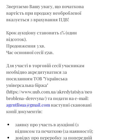
Звертаємо Вашу увагу, що початкова 
вартість при продажу необробленої 
вказується з врахування ПДВ!
Крок аукціону становить 1% (один 
відсоток).
Продовження 3 хв.
Час основної сесії 15хв.
Для участі в торговій сесії учасникам 
необхідно акредитуватися за 
посиланням ТОВ "Українська 
універсальна біржа" 
(
https://www.uub.com.ua/akredytatsiya/neo
broblena-derevyna/
) та подати на e-mail: 
agentlisua@gmail.com
 наступні скановані 
копії документів:
заявку про участь в аукціоні (з 
підписом та печаткою (за наявності);
довідку про переробку за попередній 