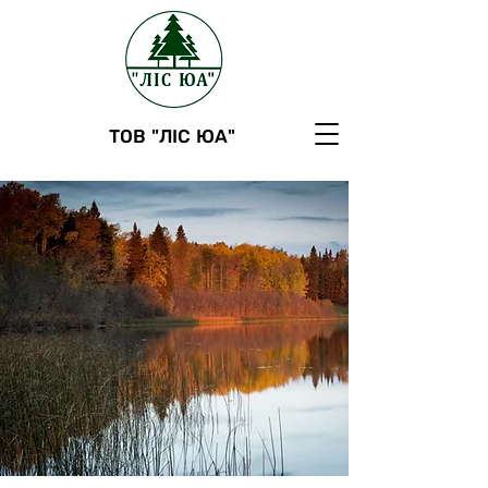
ТОВ "ЛІС ЮА"