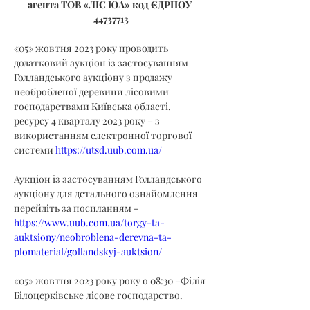
агента ТОВ «ЛІС ЮА» код ЄДРПОУ 
44737713
«05» жовтня 2023 року проводить 
додатковий аукціон із застосуванням 
Голландського аукціону з продажу 
необробленої деревини лісовими 
господарствами Київська області, 
ресурсу 4 кварталу 2023 року – з 
використанням електронної торгової 
системи 
https://utsd.uub.com.ua/
Аукціон із застосуванням Голландського 
аукціону для детального ознайомлення 
перейдіть за посиланням - 
https://www.uub.com.ua/torgy-ta-
auktsiony/neobroblena-derevna-ta-
plomaterial/gollandskyj-auktsion/
«05» жовтня 2023 року року о 08:30 –Філія 
Білоцерківське лісове господарство.