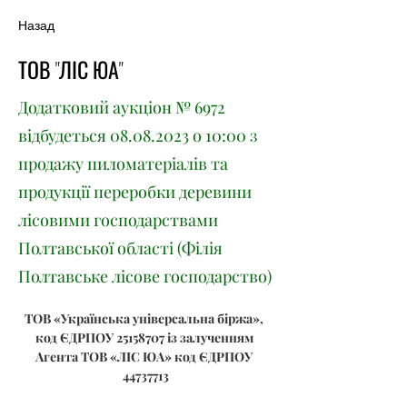
Назад
ТОВ "ЛІС ЮА"
Додатковий аукціон № 6972
відбудеться
08.08.2023
о 10:00 з
продажу пиломатеріалів та
продукції переробки деревини
лісовими господарствами
Полтавської області (Філія
Полтавське лісове господарство)
ТОВ «Українська універсальна біржа», 
код ЄДРПОУ 25158707 із залученням 
Агента ТОВ «ЛІС ЮА» код ЄДРПОУ 
44737713