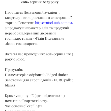
«08» серпня 2023 року
Проводить Додатковий аукціон 3 
кварталу з використанням електронної 
торгової системи 
https://utsd.uub.com.ua/
з продажу пиломатеріалів та продукції 
переробки деревини лісовими 
господарствами - Філія Полтавське 
лісове господарств.
Дата та час проведення: «08» серпня 2023 
року о 10:00.
Продукція:
Пиломатеріал обрізний / Edged timber
Заготовки для європіддонів / EURO pallet 
blanks
Крок аукціону: 1% (один відсоток) від 
початкової вартості лоту.
Час основної сесії: 15хв