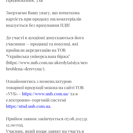
Продовження: 3 хв
Звертаємо Вашу увагу, що початкова 
вартість при продажу пиломатеріалів 
вказується без врахування ПДВ!
До участі в аукціоні допускаються його 
учасники — продавці та покупці, які 
пройшли акредитацію на ТОВ 
"Українська універсальна біржа" 
(
https://www.uub.com.ua/akredytatsiya/neo
broblena-derevyna/
).
Ознайомитись з номенклатурою 
товарної продукції можна на сайті ТОВ 
«УУБ» – 
https://www.uub.com.ua/
 та в 
електронно-торговій системі 
https://utsd.uub.com.ua
.
Прийом заявок закінчується 07.08.2023 р. 
12.00 год.
Учасник, який подає заявку на участь в 