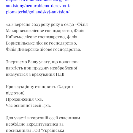
auktsiony/neobroblena-derevna-ta-
plomaterial/gollandskyj-auktsion/
«21» вересня 2023 року року о 08:30 –Філія 
Макарівське лісове господарство, Філія 
Київське лісове господарство, Філія 
Бориспільське лісове господарство, 
Філія Димерське лісове господарство.
Звертаємо Вашу увагу, що початкова 
вартість при продажу необробленої 
вказується з врахування ПДВ!
Крок аукціону становить 1% (один 
відсоток).
Продовження 3 хв.
Час основної сесії 15хв.
Для участі в торговій сесії учасникам 
необхідно акредитуватися за 
посиланням ТОВ "Українська 