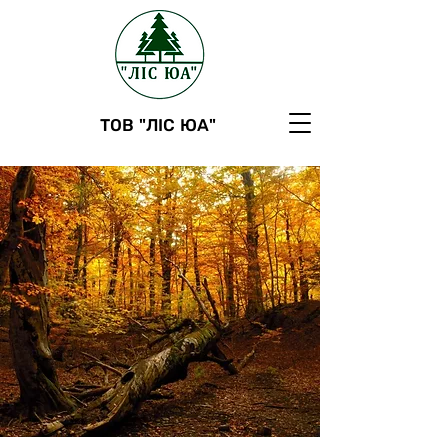
ТОВ "ЛІС ЮА"