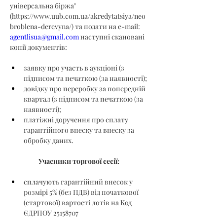
універсальна біржа" 
(
https://www.uub.com.ua/akredytatsiya/neo
broblena-derevyna/
) та подати на e-mail: 
agentlisua@gmail.com
 наступні скановані 
копії документів:
заявку про участь в аукціоні (з 
підписом та печаткою (за наявності);
довідку про переробку за попередній 
квартал (з підписом та печаткою (за 
наявності);
платіжні доручення про сплату 
гарантійного внеску та внеску за 
обробку даних.
Учасники торгової сесії:
сплачують гарантійний внесок у 
розмірі 5% (без ПДВ) від початкової 
(стартової) вартості лотів на Код 
ЄДРПОУ 25158707