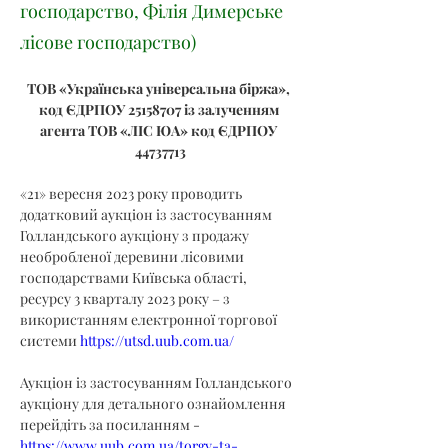
господарство, Філія Димерське
лісове господарство)
ТОВ «Українська універсальна біржа», 
код ЄДРПОУ 25158707 із залученням 
агента ТОВ «ЛІС ЮА» код ЄДРПОУ 
44737713
«21» вересня 2023 року проводить 
додатковий аукціон із застосуванням 
Голландського аукціону з продажу 
необробленої деревини лісовими 
господарствами Київська області, 
ресурсу 3 кварталу 2023 року – з 
використанням електронної торгової 
системи 
https://utsd.uub.com.ua/
Аукціон із застосуванням Голландського 
аукціону для детального ознайомлення 
перейдіть за посиланням - 
https://www.uub.com.ua/torgy-ta-