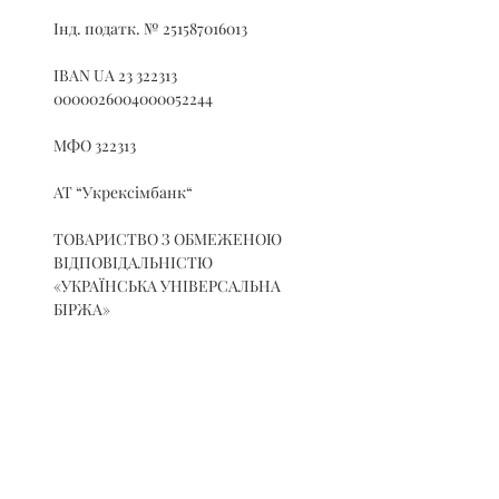
Інд. податк. № 251587016013
IBAN UA 23 322313 
0000026004000052244
МФО 322313
АТ “Укрексімбанк“
ТОВАРИСТВО З ОБМЕЖЕНОЮ 
ВІДПОВІДАЛЬНІСТЮ 
«УКРАЇНСЬКА УНІВЕРСАЛЬНА 
БІРЖА»
сплачують внесок за обробку даних у 
розмірі 500,00 грн.(без ПДВ) на р/р 
Рахунок: 
UA843006140000026002500454903 в АТ 
«КРЕДІ АГРІКОЛЬ БАНК», МФО 
300614., 
Ідентифікаційний код 44737713, 
отримувач – ТОВ «ЛІС ЮА».