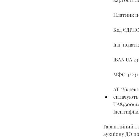
Платник по
Код ЄДРПО
Інд. податк
IBAN UA 23
МФО 32231
АТ “Укрекс
сплачують 
UA8430061
Ідентифіка
Гарантійний та
аукціону ДО под