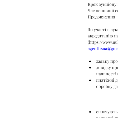
Крок аукціону: 
Час основної се
Продовження: 
До участі в ау
акредитацію на
(
https://www.uu
agentlisua@gma
заявку про
довідку пр
наявності)
платіжні д
обробку да
сплачують 
вартості л