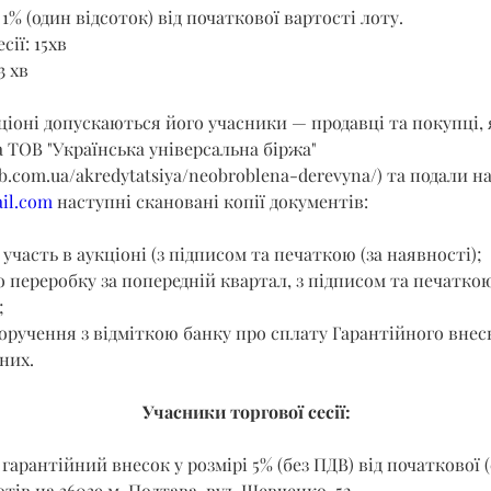
1% (один відсоток) від початкової вартості лоту.
сії: 15хв
3 хв
кціоні допускаються його учасники — продавці та покупці,
 ТОВ "Українська універсальна біржа" 
b.com.ua/akredytatsiya/neobroblena-derevyna/
) та подали на
il.com
 наступні скановані копії документів:
 участь в аукціоні (з підписом та печаткою (за наявності);
о переробку за попередній квартал, з підписом та печаткою
;
оручення з відміткою банку про сплату Гарантійного внеск
них.
Учасники торгової сесії:
гарантійний внесок у розмірі 5% (без ПДВ) від початкової (
отів на 36039 м. Полтава, вул. Шевченко, 52