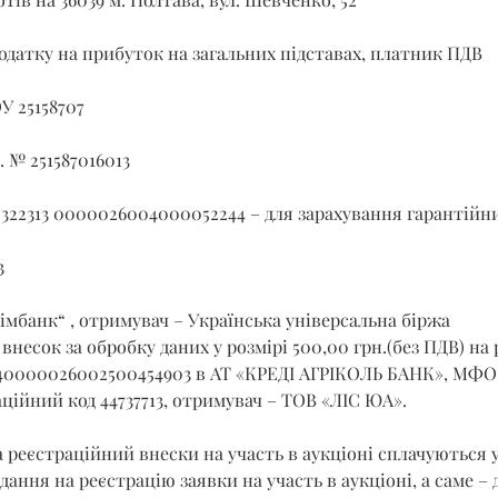
датку на прибуток на загальних підставах, платник ПДВ
У 25158707
. № 251587016013
 322313 0000026004000052244 – для зарахування гарантійни
3
імбанк“ , отримувач – Українська універсальна біржа
внесок за обробку даних у розмірі 500,00 грн.(без ПДВ) на 
40000026002500454903 в АТ «КРЕДІ АГРІКОЛЬ БАНК», МФО 3
ційний код 44737713, отримувач – ТОВ «ЛІС ЮА».
 реєстраційний внески на участь в аукціоні сплачуються 
ання на реєстрацію заявки на участь в аукціоні, а саме – до