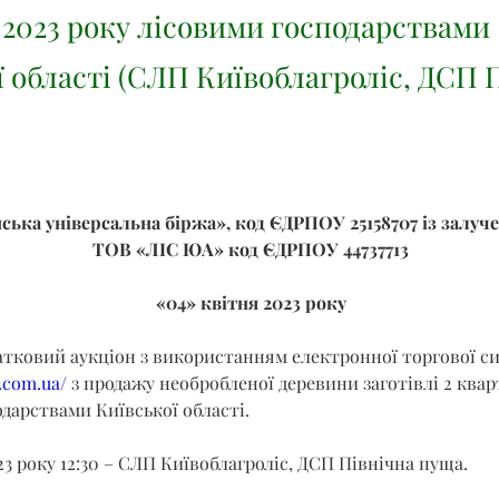
 2023 року лісовими господарствами
ї області (СЛП Київоблагроліс, ДСП 
ська універсальна біржа», код ЄДРПОУ 25158707 із залуч
ТОВ «ЛІС ЮА» код ЄДРПОУ 44737713
«04» квітня 2023 року
атковий аукціон з використанням електронної торгової с
b.com.ua/
 з продажу необробленої деревини заготівлі 2 квар
дарствами Київської області.
23 року 12:30 – СЛП Київоблагроліс, ДСП Північна пуща.