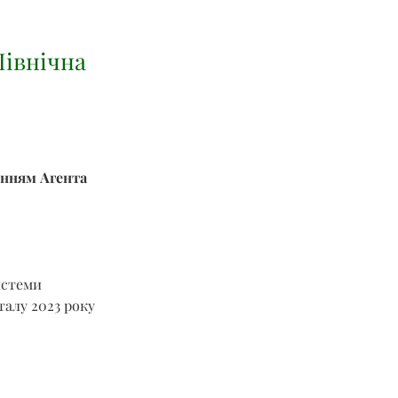
Північна
енням Агента 
истеми 
талу 2023 року 