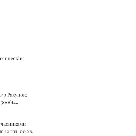
х внесків;
р/р Рахунок: 
00614., 
учасниками 
 12 год. 00 хв. 