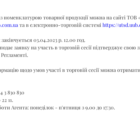
з номенклатурою товарної продукції можна на сайті ТОВ «
b.com.ua
 та в електронно-торговій системі 
https://utsd.uub
акінчується 03.04.2023 р. 12.00 год.
подає заявку на участь в торговій сесії підтверджує свою з
Регламенті.
рмацію щодо умов участі в торговій сесії можна отримати
4 3 830 830
 22 11.
ти Агента: понеділок - п'ятниця з 9.00 до 17:30.