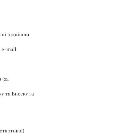
 які пройшли 
 e-mail: 
 (за 
у та Внеску за 
стартової) 