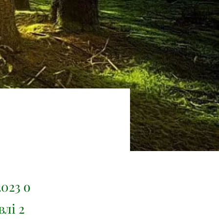
023 о
лі 2