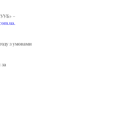
УУБ» – 
.com.ua
.
году з умовами 
 за 