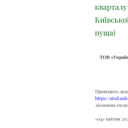
кварталу
Київсько
пуща)
ТОВ «Україн
Проводить дод
https://utsd.uu
лісовими госпо
«04» квітня 20