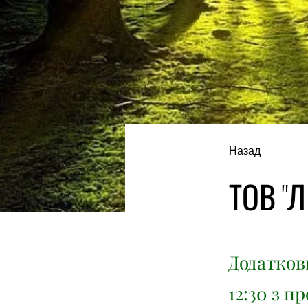
Назад
ТОВ "Л
Додаткови
12:30 з п