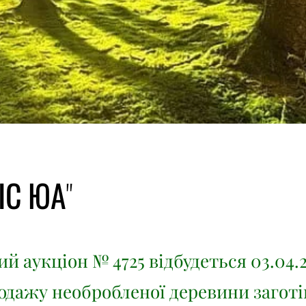
ІС ЮА"
й аукціон № 4725 відбудеться 03.04.2
родажу необробленої деревини заготів