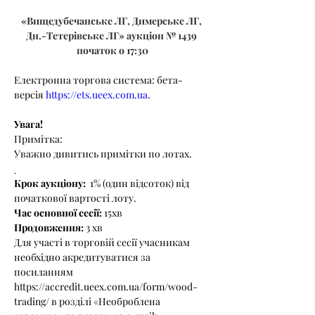
«Вищедубечанське ЛГ,
Димерське ЛГ, 
Дн.-Тетерівське ЛГ» аукціон № 1439 
початок о 17:30
Електронна торгова система: бета-
версія 
https://ets.ueex.com.ua
. 
Увага!
Примітка:
Уважно дивитись примітки по лотах.
Крок аукціону:
  1% (один відсоток) від 
початкової вартості лоту.
Час основної сесії: 
15хв
Продовження: 
3 хв
Для участі в торговій сесії учасникам 
необхідно акредитуватися за 
посиланням 
https://accredit.ueex.com.ua/form/wood-
trading/ в розділі «Необроблена 