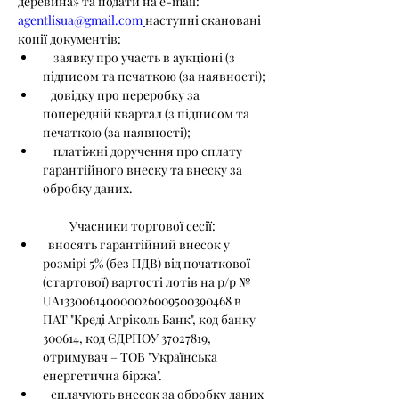
деревина» та подати на e-mail: 
agentlisua@gmail.com
наступні скановані 
копії документів:
    заявку про участь в аукціоні (з 
підписом та печаткою (за наявності);
   довідку про переробку за 
попередній квартал (з підписом та 
печаткою (за наявності);
    платіжні доручення про сплату 
гарантійного внеску та внеску за 
обробку даних.
Учасники торгової сесії:
  вносять гарантійний внесок у 
розмірі 5% (без ПДВ) від початкової 
(стартової) вартості лотів на р/р № 
UA133006140000026009500390468 в 
ПАТ "Креді Агріколь Банк", код банку 
300614, код ЄДРПОУ 37027819, 
отримувач – ТОВ "Українська 
енергетична біржа".
   сплачують внесок за обробку даних 