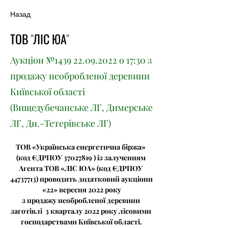
Назад
ТОВ "ЛІС ЮА"
Аукціон №1439
22.09.2022
о 17:30 з
продажу необробленої деревини
Київської області
(Вищедубечанське ЛГ, Димерське
ЛГ, Дн.-Тетерівське ЛГ)
ТОВ «Українська енергетична біржа» 
(код ЄДРПОУ 37027819 ) із залученням 
Агента ТОВ «ЛІС ЮА» (код ЄДРПОУ 
44737713) проводить додатковий аукціони
«22» вересня 2022 року
з продажу необробленої деревини 
заготівлі  3 кварталу 2022 року лісовими 
господарствами Київської області.