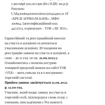
у розмірі 500,00 грн.(без ПДВ)  на р/р 
Рахунок: 
UA843006140000026002500454903 в АТ 
«КРЕДІ АГРІКОЛЬ БАНК», МФО 
300614, Ідентифікаційний код 
44737713, отримувач – ТОВ «ЛІС ЮА».
Гарантійний та реєстраційний внески 
на участь в аукціоні сплачуються 
учасниками аукціону ДО подання на 
реєстрацію заявки на участь в аукціоні, а 
саме – до 12 год. 00 хв. 
21.09.2022
 р.
Ознайомитись з номенклатурою 
товарної продукції можна на сайті ТОВ 
«УЕБ» – ueex.com.ua та в електронно-
торговій системі.
Прийом заявок закінчується 21.09.2022 
р. 12.00 год.
Учасник, який подає заявку на участь в 
торговій сесії, підтверджує свою згоду з 
умовами, викладеними у Регламенті.