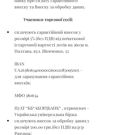
банку про сплату Гарантійного 
внеску та Внеску за обробку даних.
Учасники торгової сесії:
сплачують гарантійний внесок у 
розмірі 5% (без ПДВ) від початкової 
(стартової) вартості лотів на 36039 м. 
Полтава, вул. Шевченко, 52
IBAN 
UA263806340000026002083095005 – 
для зарахування гарантійних 
внесків;
МФО 380634
ПуАТ “КБ“АКОРДБАНК“ , отримувач – 
Українська універсальна біржа
сплачують внесок за обробку даних у 
розмірі 500,00 грн.(без ПДВ) на р/р 
Рахунок: 