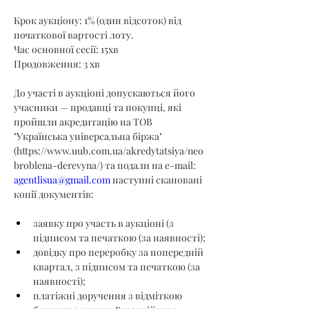
Крок аукціону: 1% (один відсоток) від 
початкової вартості лоту.
Час основної сесії: 15хв
Продовження: 3 хв
До участі в аукціоні допускаються його 
учасники — продавці та покупці, які 
пройшли акредитацію на ТОВ 
"Українська універсальна біржа" 
(
https://www.uub.com.ua/akredytatsiya/neo
broblena-derevyna/
) та подали на e-mail: 
agentlisua@gmail.com
 наступні скановані 
копії документів:
заявку про участь в аукціоні (з 
підписом та печаткою (за наявності);
довідку про переробку за попередній 
квартал, з підписом та печаткою (за 
наявності);
платіжні доручення з відміткою 