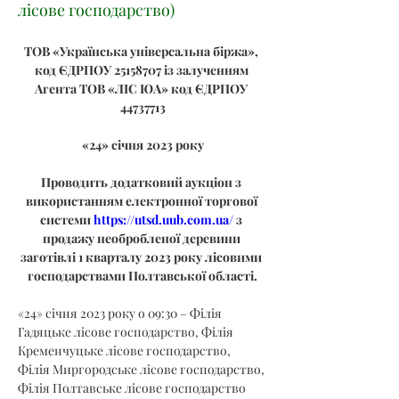
лісове господарство)
ТОВ «Українська універсальна біржа», 
код ЄДРПОУ 25158707 із залученням 
Агента ТОВ «ЛІС ЮА» код ЄДРПОУ 
44737713
«24» січня 2023 року
Проводить додатковий аукціон з 
використанням електронної торгової 
системи 
https://utsd.uub.com.ua/
 з 
продажу необробленої деревини 
заготівлі 1 кварталу 2023 року лісовими 
господарствами Полтавської області.
«24» січня 2023 року о 09:30 – Філія 
Гадяцьке лісове господарство, Філія 
Кременчуцьке лісове господарство, 
Філія Миргородське лісове господарство, 
Філія Полтавське лісове господарство