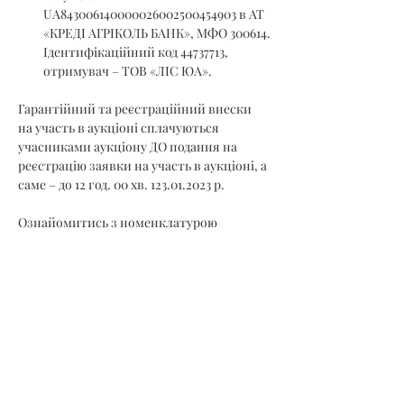
UA843006140000026002500454903 в АТ 
«КРЕДІ АГРІКОЛЬ БАНК», МФО 300614.
Ідентифікаційний код 44737713, 
отримувач – ТОВ «ЛІС ЮА».
Гарантійний та реєстраційний внески 
на участь в аукціоні сплачуються 
учасниками аукціону ДО подання на 
реєстрацію заявки на участь в аукціоні, а 
саме – до 12 год. 00 хв. 123.01.2023 р.
Ознайомитись з номенклатурою 
товарної продукції можна на сайті ТОВ 
«УУБ» – 
https://www.uub.com.ua
 та в 
електронно-торговій системі 
https://utsd.uub.com.ua.
Прийом заявок закінчується 23.01.2023 р. 
12.00 год.
Учасник, який подає заявку на участь в 
торговій сесії підтверджує свою згоду з 