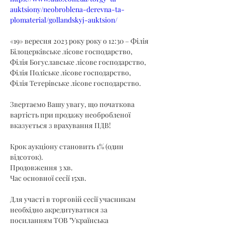
auktsiony/neobroblena-derevna-ta-
plomaterial/gollandskyj-auktsion/
«19» вересня 2023 року року о 12:30 – Філія 
Білоцерківське лісове господарство, 
Філія Богуславське лісове господарство, 
Філія Поліське лісове господарство, 
Філія Тетерівське лісове господарство.
Звертаємо Вашу увагу, що початкова 
вартість при продажу необробленої 
вказується з врахування ПДВ!
Крок аукціону становить 1% (один 
відсоток).
Продовження 3 хв.
Час основної сесії 15хв.
Для участі в торговій сесії учасникам 
необхідно акредитуватися за 
посиланням ТОВ "Українська 