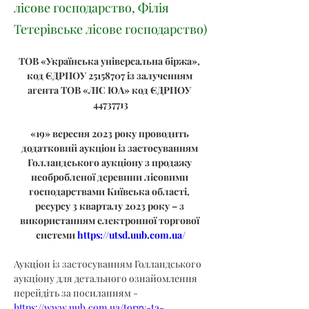
лісове господарство, Філія
Тетерівське лісове господарство)
ТОВ «Українська універсальна біржа», 
код ЄДРПОУ 25158707 із залученням 
агента ТОВ «ЛІС ЮА» код ЄДРПОУ 
44737713
«19» вересня 2023 року проводить 
додатковий аукціон із застосуванням 
Голландського аукціону з продажу 
необробленої деревини лісовими 
господарствами Київська області, 
ресурсу 3 кварталу 2023 року – з 
використанням електронної торгової 
системи 
https://utsd.uub.com.ua/
Аукціон із застосуванням Голландського 
аукціону для детального ознайомлення 
перейдіть за посиланням - 
https://www.uub.com.ua/torgy-ta-