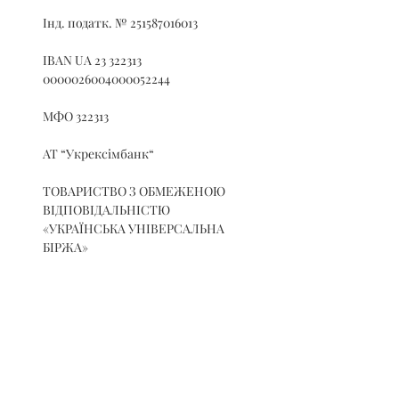
Інд. податк. № 251587016013
IBAN UA 23 322313 
0000026004000052244
МФО 322313
АТ “Укрексімбанк“
ТОВАРИСТВО З ОБМЕЖЕНОЮ 
ВІДПОВІДАЛЬНІСТЮ 
«УКРАЇНСЬКА УНІВЕРСАЛЬНА 
БІРЖА»
сплачують внесок за обробку даних у 
розмірі 500,00 грн.(без ПДВ) на р/р 
Рахунок: 
UA843006140000026002500454903 в АТ 
«КРЕДІ АГРІКОЛЬ БАНК», МФО 
300614., 
Ідентифікаційний код 44737713, 
отримувач – ТОВ «ЛІС ЮА».