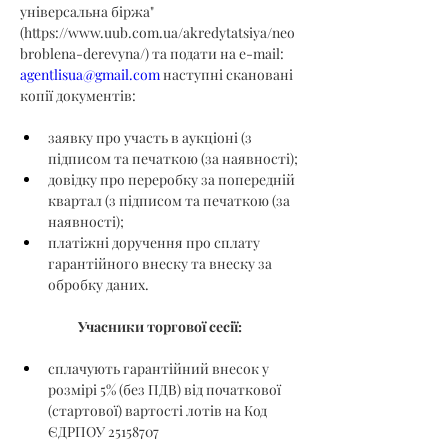
універсальна біржа" 
(
https://www.uub.com.ua/akredytatsiya/neo
broblena-derevyna/
) та подати на e-mail: 
agentlisua@gmail.com
 наступні скановані 
копії документів:
заявку про участь в аукціоні (з 
підписом та печаткою (за наявності);
довідку про переробку за попередній 
квартал (з підписом та печаткою (за 
наявності);
платіжні доручення про сплату 
гарантійного внеску та внеску за 
обробку даних.
Учасники торгової сесії:
сплачують гарантійний внесок у 
розмірі 5% (без ПДВ) від початкової 
(стартової) вартості лотів на Код 
ЄДРПОУ 25158707