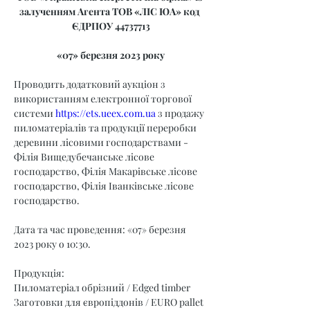
залученням Агента ТОВ «ЛІС ЮА» код 
ЄДРПОУ 44737713
«07» березня 2023 року
Проводить додатковий аукціон з 
використанням електронної торгової 
системи 
https://ets.ueex.com.ua
 з продажу 
пиломатеріалів та продукції переробки 
деревини лісовими господарствами - 
Філія Вищедубечанське лісове 
господарство, Філія Макарівське лісове 
господарство, Філія Іванківське лісове 
господарство.
Дата та час проведення: «07» березня 
2023 року о 10:30.
Продукція:
Пиломатеріал обрізний / Edged timber
Заготовки для європіддонів / EURO pallet 