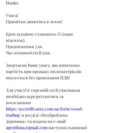
blanks
Увага!
Примітки дивитись в лотах!
Крок аукціону становить 1% (один 
відсоток).
Продовження 3 хв.
Час основної сесії 15хв.
Звертаємо Вашу увагу, що початкова 
вартість при продажу пиломатеріалів 
вказується без врахування ПДВ!
Для участі в торговій сесії учасникам 
необхідно акредитуватися за 
посиланням 
https://accredit.ueex.com.ua/form/wood-
trading/
 в розділі «Необроблена 
деревина» та подати на e-mail: 
agentlisua@gmail.com
 наступні скановані 