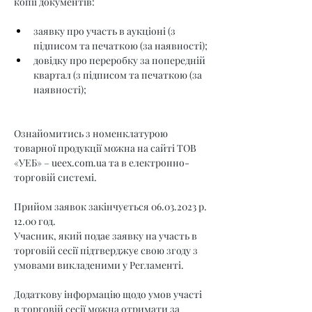
копії документів:
заявку про участь в аукціоні (з 
підписом та печаткою (за наявності);
довідку про переробку за попередній 
квартал (з підписом та печаткою (за 
наявності);
Ознайомитись з номенклатурою 
товарної продукції можна на сайті ТОВ 
«УЕБ» – 
ueex.com.ua
 та в електронно-
торговій системі.
Прийом заявок закінчується 06.03.2023 р. 
12.00 год.
Учасник, який подає заявку на участь в 
торговій сесії підтверджує свою згоду з 
умовами викладеними у Регламенті.
Додаткову інформацію щодо умов участі 
в торговій сесії можна отримати за 