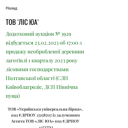
Назад
ТОВ "ЛІС ЮА"
Додатковий аукціон № 3929
відбудеться
23.02.2023
об 17:00 з
продажу необробленої деревини
заготівлі 1 кварталу 2023 року
лісовими господарствами
Полтавської області (СЛП
Київоблагроліс, ДСП Північна
пуща)
ТОВ «Українська універсальна біржа», 
код ЄДРПОУ 25158707 із залученням 
Агента ТОВ «ЛІС ЮА» код ЄДРПОУ 
44737713