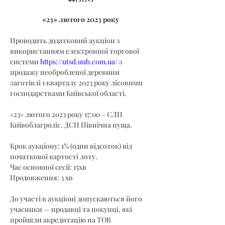
«23» лютого 2023 року
Проводить додатковий аукціон з 
використанням електронної торгової 
системи 
https://utsd.uub.com.ua/
 з 
продажу необробленої деревини 
заготівлі 1 кварталу 2023 року лісовими 
господарствами Київської області.
«23» лютого 2023 року 17:00 – СЛП 
Київоблагроліс, ДСП Північна пуща.
Крок аукціону: 1% (один відсоток) від 
початкової вартості лоту.
Час основної сесії: 15хв
Продовження: 3 хв
До участі в аукціоні допускаються його 
учасники — продавці та покупці, які 
пройшли акредитацію на ТОВ 