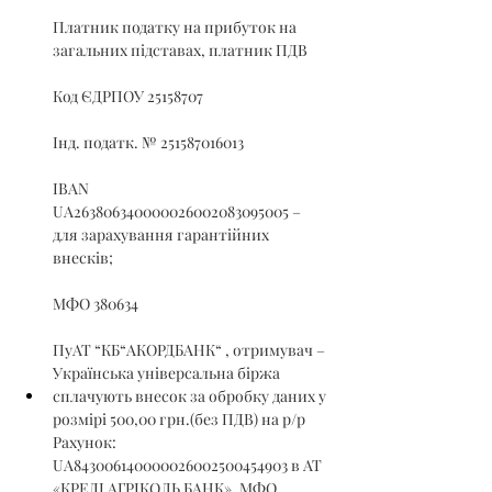
Платник податку на прибуток на 
загальних підставах, платник ПДВ
Код ЄДРПОУ 25158707
Інд. податк. № 251587016013
IBAN 
UA263806340000026002083095005 – 
для зарахування гарантійних 
внесків;
МФО 380634
ПуАТ “КБ“АКОРДБАНК“ , отримувач – 
Українська універсальна біржа
сплачують внесок за обробку даних у 
розмірі 500,00 грн.(без ПДВ) на р/р 
Рахунок: 
UA843006140000026002500454903 в АТ 
«КРЕДІ АГРІКОЛЬ БАНК», МФО 