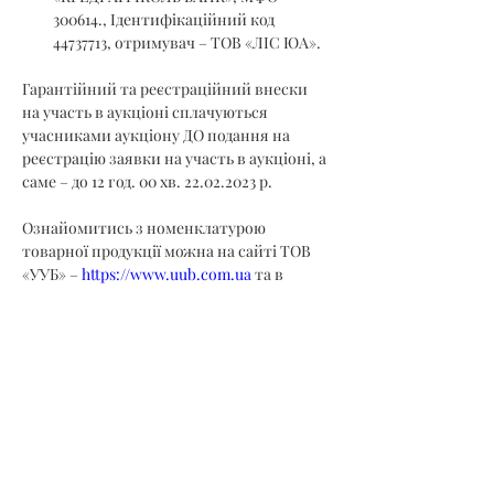
300614., Ідентифікаційний код 
44737713, отримувач – ТОВ «ЛІС ЮА».
Гарантійний та реєстраційний внески 
на участь в аукціоні сплачуються 
учасниками аукціону ДО подання на 
реєстрацію заявки на участь в аукціоні, а 
саме – до 12 год. 00 хв. 22.02.2023 р.
Ознайомитись з номенклатурою 
товарної продукції можна на сайті ТОВ 
«УУБ» – 
https://www.uub.com.ua
 та в 
електронно-торговій системі 
https://utsd.uub.com.ua
.
Прийом заявок закінчується 22.02.2023 р. 
12.00 год.
Учасник, який подає заявку на участь в 
торговій сесії підтверджує свою згоду з 
умовами викладеними у Регламенті.