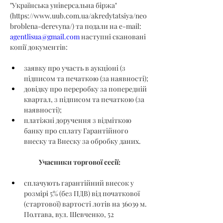
"Українська універсальна біржа" 
(
https://www.uub.com.ua/akredytatsiya/neo
broblena-derevyna/
) та подали на e-mail: 
agentlisua@gmail.com
 наступні скановані 
копії документів:
заявку про участь в аукціоні (з 
підписом та печаткою (за наявності);
довідку про переробку за попередній 
квартал, з підписом та печаткою (за 
наявності);
платіжні доручення з відміткою 
банку про сплату Гарантійного 
внеску та Внеску за обробку даних.
Учасники торгової сесії:
сплачують гарантійний внесок у 
розмірі 5% (без ПДВ) від початкової 
(стартової) вартості лотів на 36039 м. 
Полтава, вул. Шевченко, 52