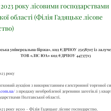
 2023 року лісовими господарствами
ої області (Філія Гадяцьке лісове
ство)
ська універсальна біржа», код ЄДРПОУ 25158707 із залуч
ТОВ «ЛІС ЮА» код ЄДРПОУ 44737713
023 року
атковий аукціон з використанням електронної торгової с
b.com.ua/
 з продажу необробленої деревини заготівлі 3 квар
дарствами Полтавської області.
023 року 19:00 – Філія Гадяцьке лісове господарство.