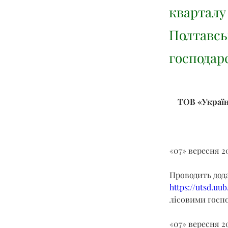
кварталу
Полтавськ
господар
ТОВ «Україн
«07» вересня 2
Проводить дод
https://utsd.uu
лісовими госпо
«07» вересня 2