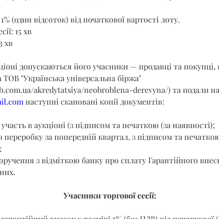
1% (один відсоток) від початкової вартості лоту.
сії: 15 хв
3 хв
кціоні допускаються його учасники — продавці та покупці,
 ТОВ "Українська універсальна біржа" 
b.com.ua/akredytatsiya/neobroblena-derevyna/
) та подали на
il.com
 наступні скановані копії документів:
 участь в аукціоні (з підписом та печаткою (за наявності);
о переробку за попередній квартал, з підписом та печаткою
;
оручення з відміткою банку про сплату Гарантійного внеск
них.
Учасники торгової сесії:
гарантійний внесок у розмірі 5% (без ПДВ) від початкової (