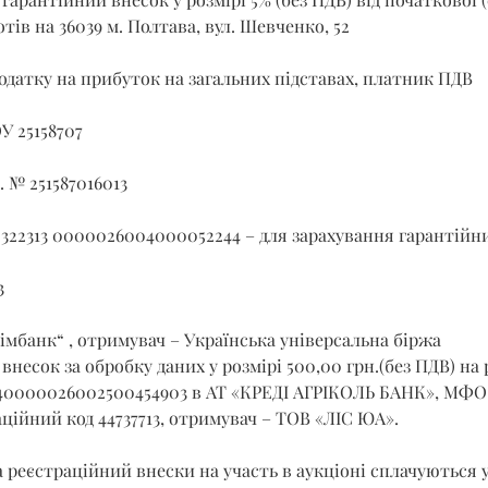
отів на 36039 м. Полтава, вул. Шевченко, 52
датку на прибуток на загальних підставах, платник ПДВ
У 25158707
. № 251587016013
 322313 0000026004000052244 – для зарахування гарантійни
3
імбанк“ , отримувач – Українська універсальна біржа
внесок за обробку даних у розмірі 500,00 грн.(без ПДВ) на 
40000026002500454903 в АТ «КРЕДІ АГРІКОЛЬ БАНК», МФО 3
ційний код 44737713, отримувач – ТОВ «ЛІС ЮА».
 реєстраційний внески на участь в аукціоні сплачуються 