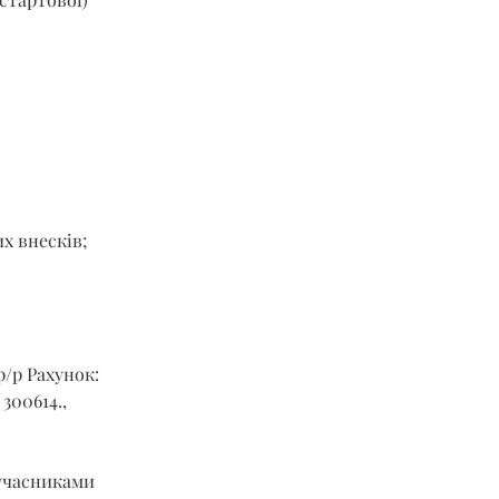
х внесків;
р/р Рахунок: 
00614., 
учасниками 