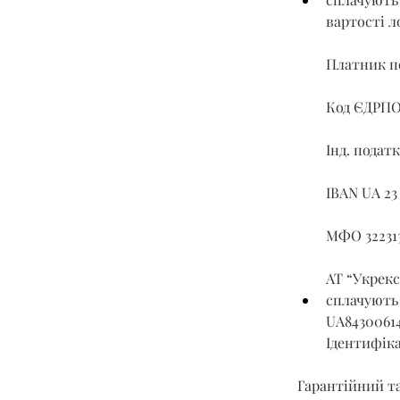
вартості л
Платник по
Код ЄДРПО
Інд. податк
IBAN UA 23
МФО 32231
АТ “Укрекс
сплачують 
UA8430061
Ідентифіка
Гарантійний та