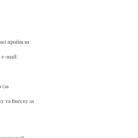
 які пройшли 
 e-mail: 
 (за 
у та Внеску за 
стартової) 