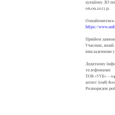
аукціону ДО под
06.09.2023 р.
Ознайомитись 
https://www.uu
Прийом заявок з
Учасник, який 
викладеними у 
Додаткову інфо
телефонами:
ТОВ «УУБ» - 04
агент: (098) 800
Розпорядок робо