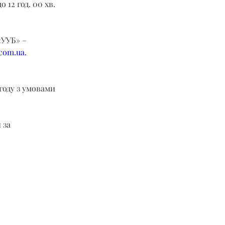
 12 год. 00 хв. 
УУБ» – 
.com.ua
.
году з умовами 
 за 