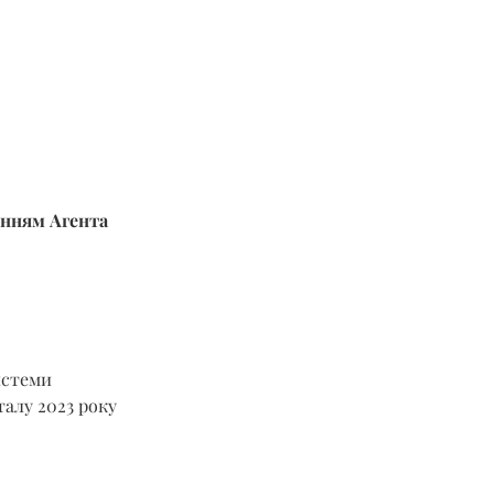
енням Агента 
истеми 
талу 2023 року 