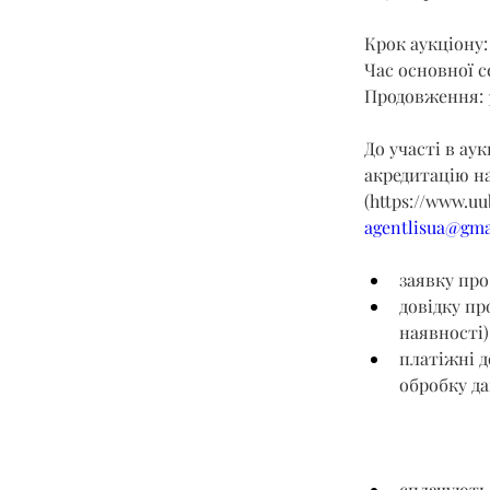
Крок аукціону: 
Час основної се
Продовження: 
До участі в ау
акредитацію на
(
https://www.uu
agentlisua@gma
заявку про
довідку пр
наявності)
платіжні д
обробку да
сплачують 