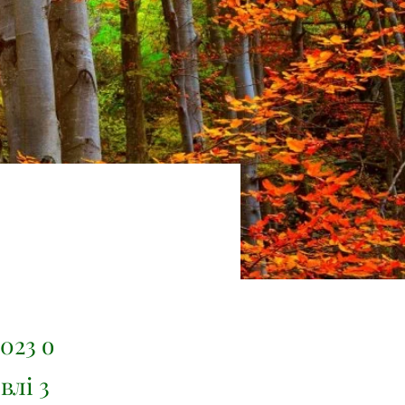
023 о
влі 3