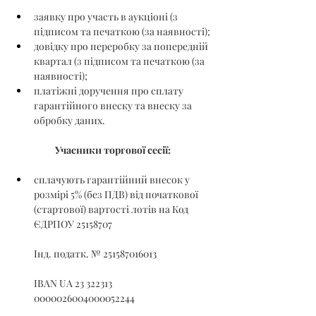
заявку про участь в аукціоні (з 
підписом та печаткою (за наявності);
довідку про переробку за попередній 
квартал (з підписом та печаткою (за 
наявності);
платіжні доручення про сплату 
гарантійного внеску та внеску за 
обробку даних.
Учасники торгової сесії:
сплачують гарантійний внесок у 
розмірі 5% (без ПДВ) від початкової 
(стартової) вартості лотів на Код 
ЄДРПОУ 25158707
Інд. податк. № 251587016013
IBAN UA 23 322313 
0000026004000052244