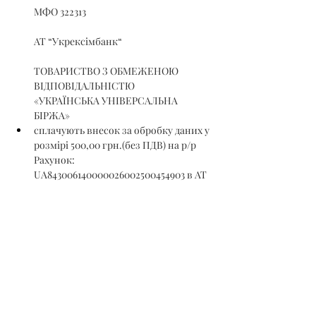
МФО 322313
АТ “Укрексімбанк“
ТОВАРИСТВО З ОБМЕЖЕНОЮ 
ВІДПОВІДАЛЬНІСТЮ 
«УКРАЇНСЬКА УНІВЕРСАЛЬНА 
БІРЖА»
сплачують внесок за обробку даних у 
розмірі 500,00 грн.(без ПДВ) на р/р 
Рахунок: 
UA843006140000026002500454903 в АТ 
«КРЕДІ АГРІКОЛЬ БАНК», МФО 
300614., 
Ідентифікаційний код 44737713, 
отримувач – ТОВ «ЛІС ЮА».
Гарантійний та реєстраційний внески 
на участь в аукціоні сплачуються 
учасниками аукціону ДО подання на 
реєстрацію заявки на участь в аукціоні, а 