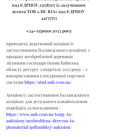
код ЄДРПОУ 25158707 із залученням 
агента ТОВ «ЛІС ЮА» код ЄДРПОУ 
44737713
«24» серпня 2023 року
проводить додатковий аукціон із 
застосуванням Голландського аукціону з 
продажу необробленої деревини 
лісовими господарствами Київська 
області, ресурсу 3 кварталу 2023 року – з 
використанням електронної торгової 
системи 
https://utsd.uub.com.ua/
Аукціон із застосуванням Голландського 
аукціону для детального ознайомлення 
перейдіть за посиланням - 
https://www.uub.com.ua/torgy-ta-
auktsiony/neobroblena-derevna-ta-
plomaterial/gollandskyj-auktsion/