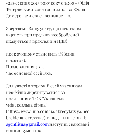
«24» серпня 2023 року року о 14:00 – Філія 
Тетерівське лісове господарство, Філія 
Димерське лісове господарство.
Звертаємо Вашу увагу, що початкова 
вартість при продажу необробленої 
вказується з врахування ПДВ!
Крок аукціону становить 1% (один 
відсоток).
Продовження 3 хв.
Час основної сесії 15хв.
Для участі в торговій сесії учасникам 
необхідно акредитуватися за 
посиланням ТОВ "Українська 
універсальна біржа" 
(
https://www.uub.com.ua/akredytatsiya/neo
broblena-derevyna/
) та подати на e-mail: 
agentlisua@gmail.com
 наступні скановані 
копії документів: