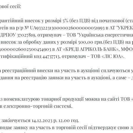
вої сесії:
рантійний внесок у розмірі 5% (без ПДВ) від початкової (ст
отів на р/р № UA933223130000026000000051993 в АТ "УКРЕК
ЄДРПОУ 37027819, отримувач – ТОВ "Українська енергетична
внесок за обробку даних у розмірі 500,00 грн.(без ПДВ) на 
40000026002500454903 в АТ «КРЕДІ АГРІКОЛЬ БАНК», МФО
нтифікаційний код 44737713, отримувач – ТОВ «ЛІС ЮА».
 реєстраційний внески на участь в аукціоні сплачуються 
ання на реєстрацію заявки на участь в аукціоні, а саме – до
з номенклатурою товарної продукції можна на сайті ТОВ «
 в електронно-торговій системі.
акінчується 14.12.2023 р. 12.00 год.
подає заявку на участь в торговій сесії підтверджує свою з