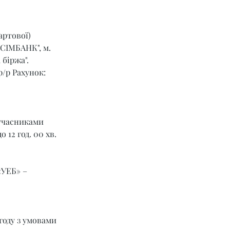
артової) 
СІМБАНК", м. 
 біржа".
р/р Рахунок: 
 
учасниками 
 12 год. 00 хв. 
УЕБ» – 
году з умовами 