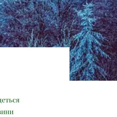
деться
евини