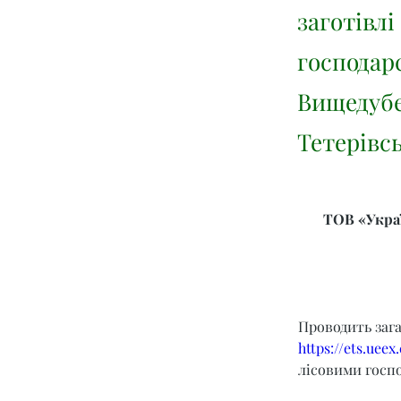
заготівлі
господарс
Вищедубе
Тетерівсь
ТОВ «Украї
Проводить заг
https://ets.ueex
лісовими госпо