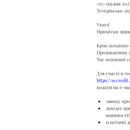
«15» грудня 202
Тетерівське лі
Увага!
Примітки диви
Крок аукціону 
Продовження 3
Час основної се
Для участі в т
https://accredi
подати на e-mai
заявку про
довідку пр
наявності)
платіжні д