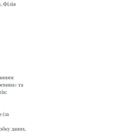
, Філія 
ланням 
ревина» та 
ів:
 (за 
обку даних.