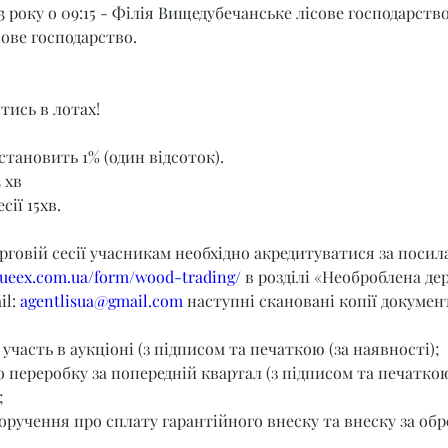
3 року о 09:15 - Філія Вищедубечанське лісове господарство
сове господарство.
тись в лотах!
становить 1% (один відсоток).
 хв
сії 15хв.
орговій сесії учасникам необхідно акредитуватися за поси
t.ueex.com.ua/form/wood-trading/
 в розділі «Необроблена де
l: 
agentlisua@gmail.com
 наступні скановані копії документ
 участь в аукціоні (з підписом та печаткою (за наявності);
о переробку за попередній квартал (з підписом та печаткою
;
оручення про сплату гарантійного внеску та внеску за обр