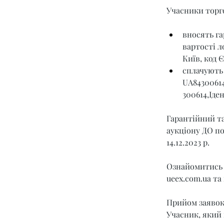
Учасники торго
вносять га
вартості л
Київ, код 
сплачують 
UA8430061
300614,Іде
Гарантійний та
аукціону ДО под
14.12.2023 р.
Ознайомитись 
ueex.com.ua
 та
Прийом заявок з
Учасник, який 