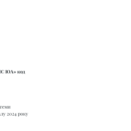
ІС ЮА» код 
теми 
лу 2024 року 