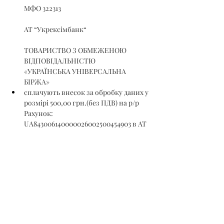
МФО 322313
АТ “Укрексімбанк“
ТОВАРИСТВО З ОБМЕЖЕНОЮ 
ВІДПОВІДАЛЬНІСТЮ 
«УКРАЇНСЬКА УНІВЕРСАЛЬНА 
БІРЖА»
сплачують внесок за обробку даних у 
розмірі 500,00 грн.(без ПДВ) на р/р 
Рахунок: 
UA843006140000026002500454903 в АТ 
«КРЕДІ АГРІКОЛЬ БАНК», МФО 
300614., 
Ідентифікаційний код 44737713, 
отримувач – ТОВ «ЛІС ЮА».
Гарантійний та реєстраційний внески 
на участь в аукціоні сплачуються 
учасниками аукціону ДО подання на 
реєстрацію заявки на участь в аукціоні, а 