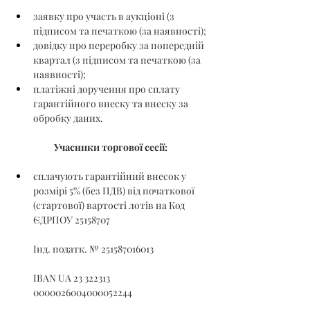
заявку про участь в аукціоні (з 
підписом та печаткою (за наявності);
довідку про переробку за попередній 
квартал (з підписом та печаткою (за 
наявності);
платіжні доручення про сплату 
гарантійного внеску та внеску за 
обробку даних.
Учасники торгової сесії:
сплачують гарантійний внесок у 
розмірі 5% (без ПДВ) від початкової 
(стартової) вартості лотів на Код 
ЄДРПОУ 25158707
Інд. податк. № 251587016013
IBAN UA 23 322313 
0000026004000052244