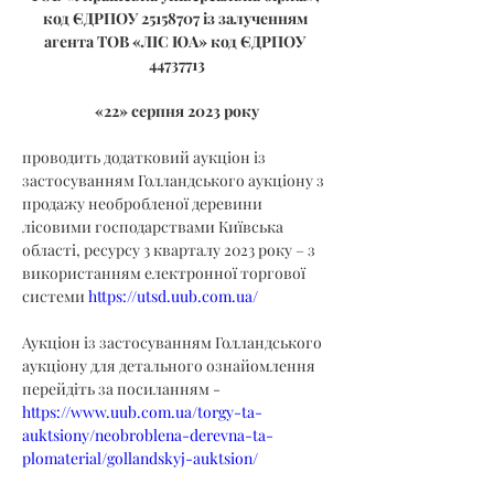
код ЄДРПОУ 25158707 із залученням 
агента ТОВ «ЛІС ЮА» код ЄДРПОУ 
44737713
«22» серпня 2023 року
проводить додатковий аукціон із 
застосуванням Голландського аукціону з 
продажу необробленої деревини 
лісовими господарствами Київська 
області, ресурсу 3 кварталу 2023 року – з 
використанням електронної торгової 
системи 
https://utsd.uub.com.ua/
Аукціон із застосуванням Голландського 
аукціону для детального ознайомлення 
перейдіть за посиланням - 
https://www.uub.com.ua/torgy-ta-
auktsiony/neobroblena-derevna-ta-
plomaterial/gollandskyj-auktsion/