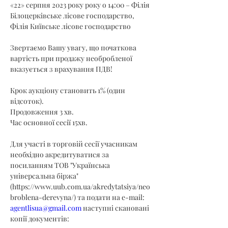
«22» серпня 2023 року року о 14:00 – Філія 
Білоцерківське лісове господарство, 
Філія Київське лісове господарство
Звертаємо Вашу увагу, що початкова 
вартість при продажу необробленої 
вказується з врахування ПДВ!
Крок аукціону становить 1% (один 
відсоток).
Продовження 3 хв.
Час основної сесії 15хв.
Для участі в торговій сесії учасникам 
необхідно акредитуватися за 
посиланням ТОВ "Українська 
універсальна біржа" 
(
https://www.uub.com.ua/akredytatsiya/neo
broblena-derevyna/
) та подати на e-mail: 
agentlisua@gmail.com
 наступні скановані 
копії документів: