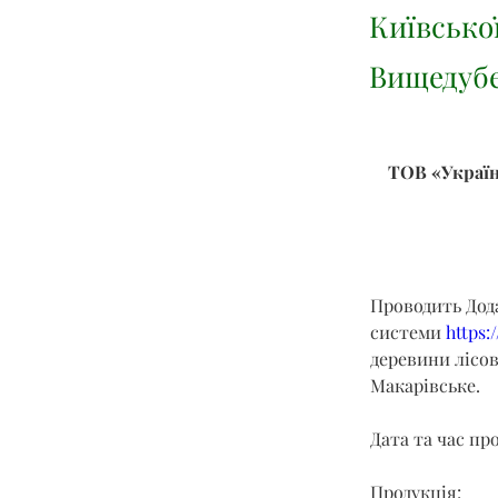
Київської
Вищедубе
ТОВ «Україн
Проводить Дод
системи 
https:
деревини лісов
Макарівське.
Дата та час про
Продукція: