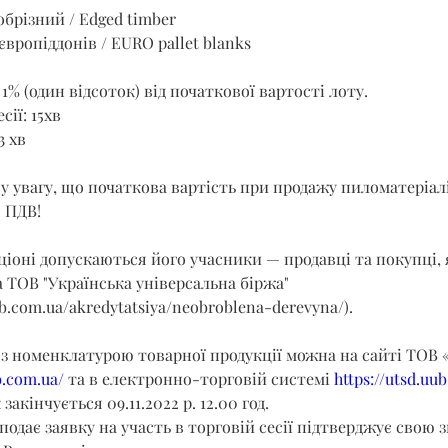
брізний / Edged timber
європіддонів / EURO pallet blanks
1% (один відсоток) від початкової вартості лоту.
сії: 15хв
3 хв
 увагу, що початкова вартість при продажу пиломатеріалі
 ПДВ!
кціоні допускаються його учасники — продавці та покупці,
 ТОВ "Українська універсальна біржа" 
b.com.ua/akredytatsiya/neobroblena-derevyna/
).
з номенклатурою товарної продукції можна на сайті ТОВ «
b.com.ua/
 та в електронно-торговій системі 
https://utsd.uu
акінчується 09.11.2022 р. 12.00 год.
подає заявку на участь в торговій сесії підтверджує свою з