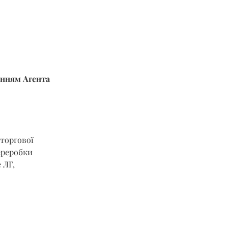
енням Агента 
торгової 
ереробки 
 ЛГ, 