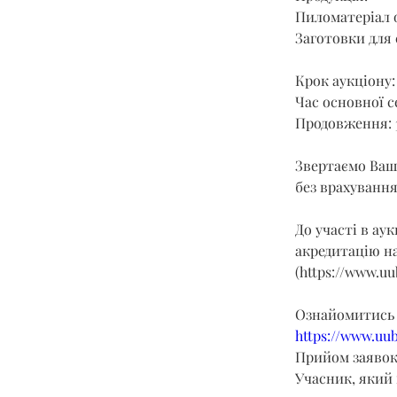
Пиломатеріал о
Заготовки для 
Крок аукціону: 
Час основної се
Продовження: 
Звертаємо Вашу
без врахування
До участі в ау
акредитацію на
(
https://www.uu
Ознайомитись 
https://www.uu
Прийом заявок з
Учасник, який 