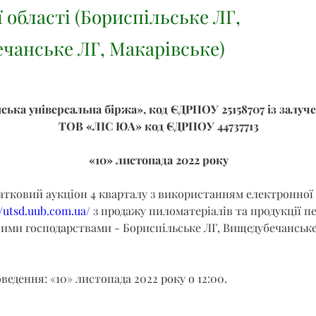
 області (Бориспільське ЛГ,
чанське ЛГ, Макарівське)
ська універсальна біржа», код ЄДРПОУ 25158707 із залуч
ТОВ «ЛІС ЮА» код ЄДРПОУ 44737713
«10» листопада 2022 року
атковий аукціон 4 кварталу з використанням електронної 
//utsd.uub.com.ua/
 з продажу пиломатеріалів та продукції п
ими господарствами - Бориспільське ЛГ, Вищедубечанське
ведення: «10» листопада 2022 року о 12:00.