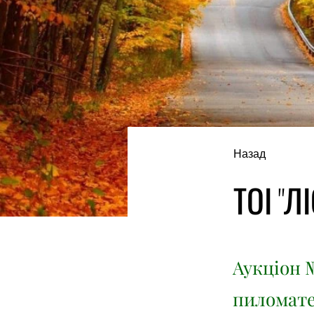
Назад
ТОІ "Л
Аукціон №
пиломате