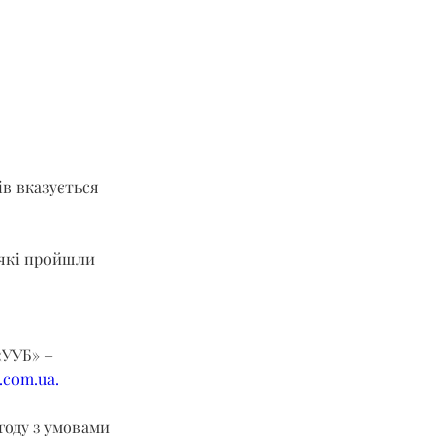
в вказується 
 які пройшли 
УУБ» – 
b.com.ua.
году з умовами 