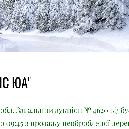
ІС ЮА"
обл. Загальний аукціон № 4620 відб
3 о 09:45 з продажу необробленої дер