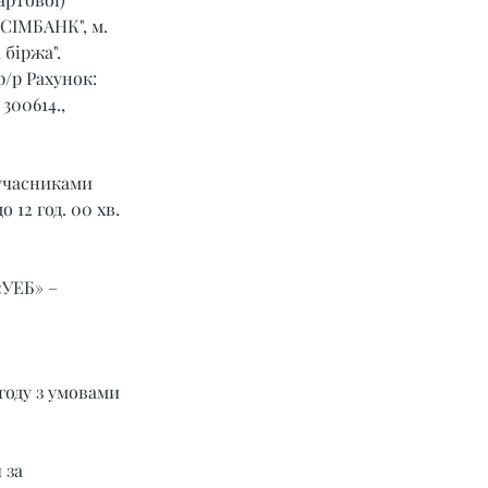
СІМБАНК", м. 
 біржа".
р/р Рахунок: 
00614., 
учасниками 
 12 год. 00 хв. 
УЕБ» – 
году з умовами 
 за 