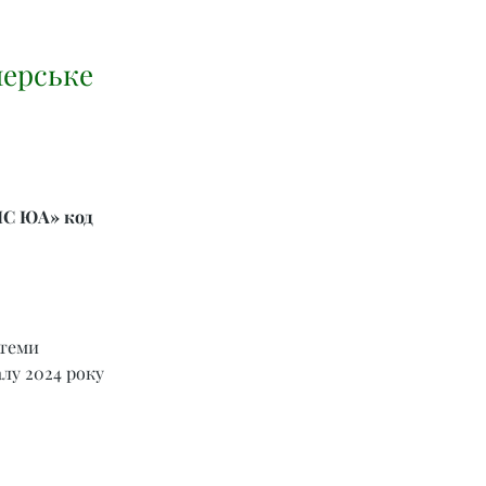
мерське
ІС ЮА» код 
теми 
лу 2024 року 