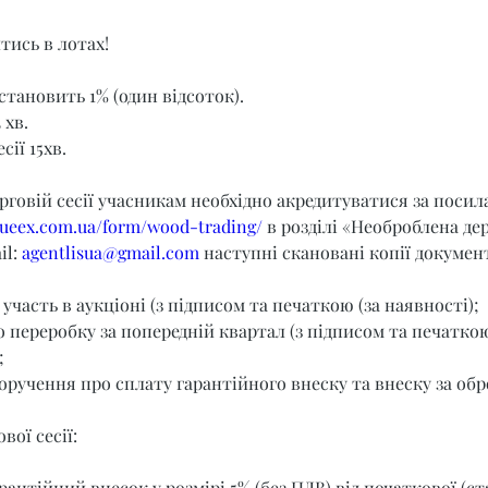
тись в лотах!
становить 1% (один відсоток).
 хв.
сії 15хв.
орговій сесії учасникам необхідно акредитуватися за поси
t.ueex.com.ua/form/wood-trading/
 в розділі «Необроблена де
l: 
agentlisua@gmail.com
 наступні скановані копії документ
 участь в аукціоні (з підписом та печаткою (за наявності);
о переробку за попередній квартал (з підписом та печаткою
;
оручення про сплату гарантійного внеску та внеску за обр
вої сесії:
рантійний внесок у розмірі 5% (без ПДВ) від початкової (ст