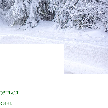
удеться
евини