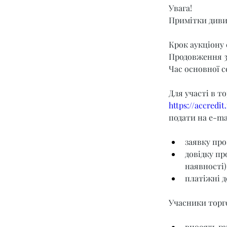
Увага!
Примітки диви
Крок аукціону 
Продовження 3
Час основної се
Для участі в т
https://accredi
подати на e-mai
заявку про
довідку пр
наявності)
платіжні д
Учасники торго
вносять га