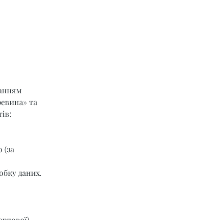
ланням 
ревина» та 
ів:
 (за 
обку даних.
артової) 