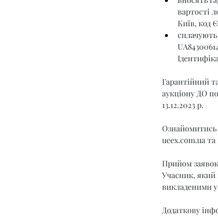
вартості л
Київ, код 
сплачують 
UA8430061
Ідентифіка
Гарантійний та
аукціону ДО под
13.12.2023 р.
Ознайомитись 
ueex.com.ua
 та
Прийом заявок з
Учасник, який 
викладеними у 
Додаткову інфо