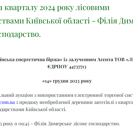
 1 кварталу 2024 року лісовими
ствами Київської області - Філія Ди
сподарство.
нська енергетична біржа» із залученням Агента ТОВ «Л
ЄДРПОУ 44737713
«14» грудня 2023 року
альний аукціон з використанням електронної торгової сис
.com.ua
 з продажу необробленої деревини заготівлі 1 кварта
дарствами Київської області.
3 року о 09:45 - Філія Димерське лісове господарство.