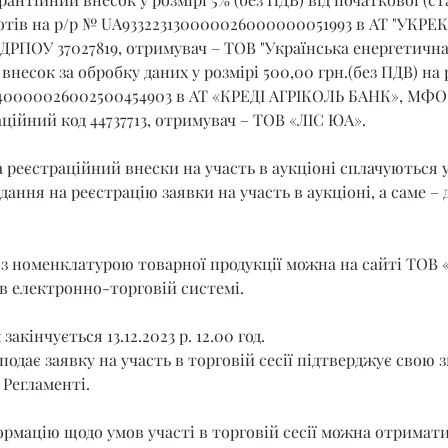
отів на р/р № UA933223130000026000000051993 в АТ "УКРЕК
ЄДРПОУ 37027819, отримувач – ТОВ "Українська енергетична
внесок за обробку даних у розмірі 500,00 грн.(без ПДВ) на 
40000026002500454903 в АТ «КРЕДІ АГРІКОЛЬ БАНК», МФО 3
ційний код 44737713, отримувач – ТОВ «ЛІС ЮА».
 реєстраційний внески на участь в аукціоні сплачуються 
ання на реєстрацію заявки на участь в аукціоні, а саме – до
з номенклатурою товарної продукції можна на сайті ТОВ «
 в електронно-торговій системі.
акінчується 13.12.2023 р. 12.00 год.
подає заявку на участь в торговій сесії підтверджує свою з
Регламенті.
рмацію щодо умов участі в торговій сесії можна отримати