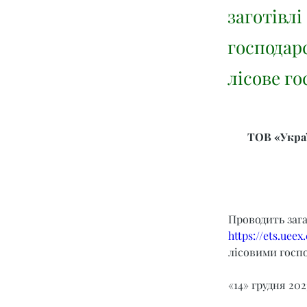
заготівлі
господар
лісове го
ТОВ «Украї
Проводить заг
https://ets.ueex
лісовими госпо
«14» грудня 202