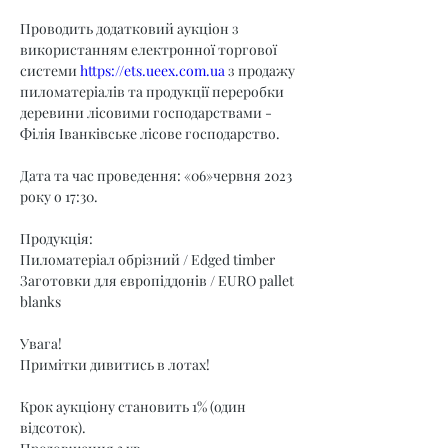
Проводить додатковий аукціон з 
використанням електронної торгової 
системи 
https://ets.ueex.com.ua
 з продажу 
пиломатеріалів та продукції переробки 
деревини лісовими господарствами - 
Філія Іванківське лісове господарство.
Дата та час проведення: «06»червня 2023 
року о 17:30.
Продукція:
Пиломатеріал обрізний / Edged timber
Заготовки для європіддонів / EURO pallet 
blanks
Увага!
Примітки дивитись в лотах!
Крок аукціону становить 1% (один 
відсоток).