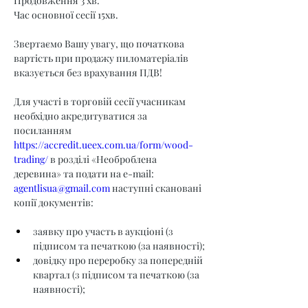
Продовження 3 хв.
Час основної сесії 15хв.
Звертаємо Вашу увагу, що початкова 
вартість при продажу пиломатеріалів 
вказується без врахування ПДВ!
Для участі в торговій сесії учасникам 
необхідно акредитуватися за 
посиланням 
https://accredit.ueex.com.ua/form/wood-
trading/
 в розділі «Необроблена 
деревина» та подати на e-mail: 
agentlisua@gmail.com
 наступні скановані 
копії документів:
заявку про участь в аукціоні (з 
підписом та печаткою (за наявності);
довідку про переробку за попередній 
квартал (з підписом та печаткою (за 
наявності);