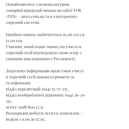
Ознайомитись з номенклатурою 
товарної продукції можна на сайті ТОВ 
«УЕБ» – 
ueex.com.ua
 та в електронно-
торговій системі.
Прийом заявок закінчується 05.06.2023 р. 
12.00 год.
Учасник, який подає заявку на участь в 
торговій сесії підтверджує свою згоду з 
умовами викладеними у Регламенті.
Додаткову інформацію щодо умов участі 
в торговій сесії можна отримати за 
телефонами:
відділ акредитації: (044) 35-77-537,
відділ необробленої деревини: (044) 36-30-
331,
агент: (098) 800 22 11
Розпорядок роботи Агента: понеділок - 
неділя з 9.00 до 17:30.