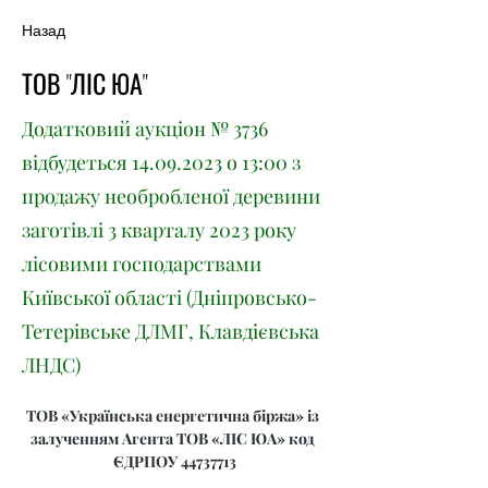
Назад
ТОВ "ЛІС ЮА"
Додатковий аукціон № 3736
відбудеться
14.09.2023
о 13:00 з
продажу необробленої деревини
заготівлі 3 кварталу 2023 року
лісовими господарствами
Київської області (Дніпровсько-
Тетерівське ДЛМГ, Клавдієвська
ЛНДС)
ТОВ «Українська енергетична біржа» із 
залученням Агента ТОВ «ЛІС ЮА» код 
ЄДРПОУ 44737713