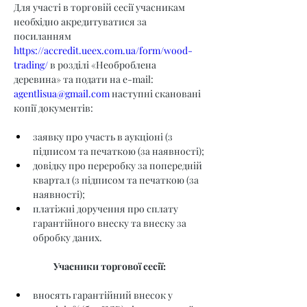
Для участі в торговій сесії учасникам 
необхідно акредитуватися за 
посиланням 
https://accredit.ueex.com.ua/form/wood-
trading/
 в розділі «Необроблена 
деревина» та подати на e-mail: 
agentlisua@gmail.com
 наступні скановані 
копії документів:
заявку про участь в аукціоні (з 
підписом та печаткою (за наявності);
довідку про переробку за попередній 
квартал (з підписом та печаткою (за 
наявності);
платіжні доручення про сплату 
гарантійного внеску та внеску за 
обробку даних.
Учасники торгової сесії:
вносять гарантійний внесок у 