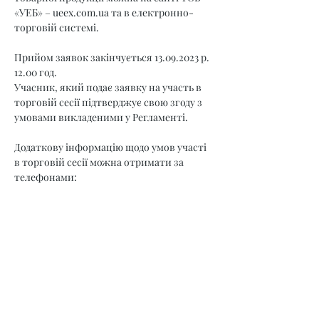
«УЕБ» – 
ueex.com.ua
 та в електронно-
торговій системі.
Прийом заявок закінчується 13.09.2023 р. 
12.00 год.
Учасник, який подає заявку на участь в 
торговій сесії підтверджує свою згоду з 
умовами викладеними у Регламенті.
Додаткову інформацію щодо умов участі 
в торговій сесії можна отримати за 
телефонами:
відділ акредитації: (044) 35-77-537,
відділ необробленої деревини: (044) 36-30-
331,
агент: (098) 800 22 11
Розпорядок роботи Агента: понеділок - 
неділя з 9.00 до 17:30.