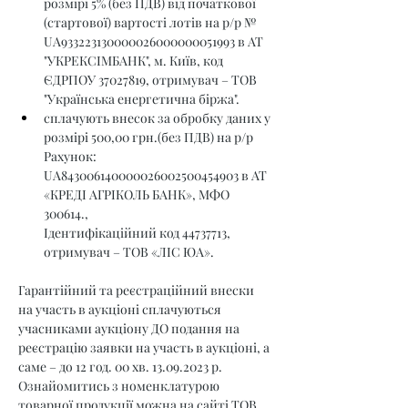
розмірі 5% (без ПДВ) від початкової 
(стартової) вартості лотів на р/р № 
UA933223130000026000000051993 в АТ 
"УКРЕКСІМБАНК", м. Київ, код 
ЄДРПОУ 37027819, отримувач – ТОВ 
"Українська енергетична біржа".
сплачують внесок за обробку даних у 
розмірі 500,00 грн.(без ПДВ) на р/р 
Рахунок: 
UA843006140000026002500454903 в АТ 
«КРЕДІ АГРІКОЛЬ БАНК», МФО 
300614., 
Ідентифікаційний код 44737713, 
отримувач – ТОВ «ЛІС ЮА».
Гарантійний та реєстраційний внески 
на участь в аукціоні сплачуються 
учасниками аукціону ДО подання на 
реєстрацію заявки на участь в аукціоні, а 
саме – до 12 год. 00 хв. 13.09.2023 р.
Ознайомитись з номенклатурою 
товарної продукції можна на сайті ТОВ 