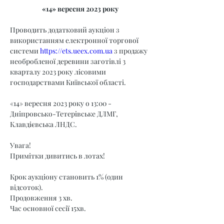
«14» вересня 2023 року
Проводить додатковий аукціон з 
використанням електронної торгової 
системи 
https://ets.ueex.com.ua
 з продажу 
необробленої деревини заготівлі 3 
кварталу 2023 року лісовими 
господарствами Київської області.
«14» вересня 2023 року о 13:00 - 
Дніпровсько-Тетерівське ДЛМГ, 
Клавдієвська ЛНДС.
Увага!
Примітки дивитись в лотах!
Крок аукціону становить 1% (один 
відсоток).
Продовження 3 хв.
Час основної сесії 15хв.