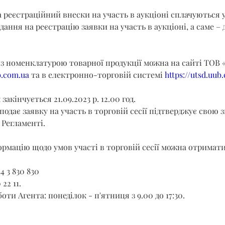
 реєстраційний внески на участь в аукціоні сплачуються 
ання на реєстрацію заявки на участь в аукціоні, а саме – до
з номенклатурою товарної продукції можна на сайті ТОВ «
b.com.ua
 та в електронно-торговій системі 
https://utsd.uub
акінчується 21.09.2023 р. 12.00 год.
подає заявку на участь в торговій сесії підтверджує свою з
Регламенті.
рмацію щодо умов участі в торговій сесії можна отримати
4 3 830 830
 22 11.
ти Агента: понеділок - п'ятниця з 9.00 до 17:30.