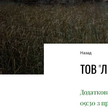
Назад
ТОВ "Л
Додаткови
09:30 з п