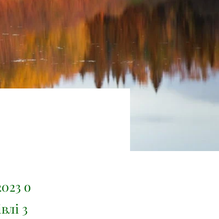
2023 о
влі 3