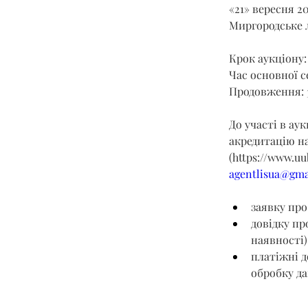
«21» вересня 2
Миргородське л
Крок аукціону: 
Час основної се
Продовження: 
До участі в ау
акредитацію на
(
https://www.uu
agentlisua@gma
заявку про
довідку пр
наявності)
платіжні д
обробку да