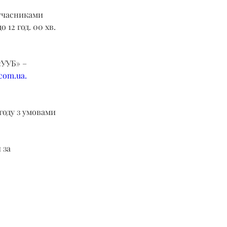
учасниками 
 12 год. 00 хв. 
УУБ» – 
.com.ua
.
году з умовами 
 за 