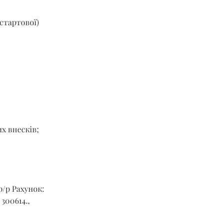
стартової) 
х внесків;
р/р Рахунок: 
00614., 