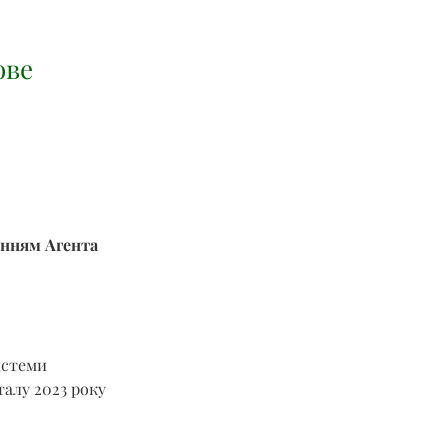
ове
енням Агента 
истеми 
талу 2023 року 