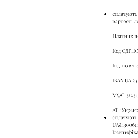
сплачують 
вартості л
Платник по
Код ЄДРПО
Інд. податк
IBAN UA 23
МФО 32231
АТ “Укрекс
сплачують 
UA8430061
Ідентифіка