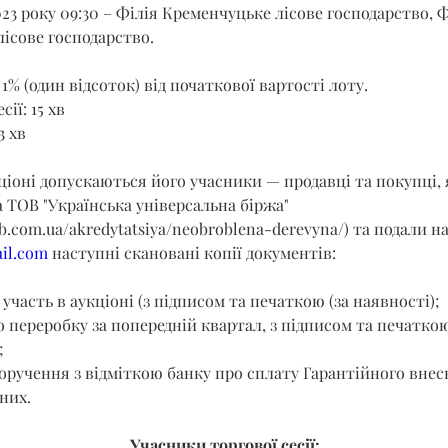
023 року 09:30 – Філія Кременчуцьке лісове господарство, Ф
ісове господарство.
1% (один відсоток) від початкової вартості лоту.
сії: 15 хв
3 хв
кціоні допускаються його учасники — продавці та покупці,
 ТОВ "Українська універсальна біржа" 
b.com.ua/akredytatsiya/neobroblena-derevyna/
) та подали на
il.com
 наступні скановані копії документів:
 участь в аукціоні (з підписом та печаткою (за наявності);
о переробку за попередній квартал, з підписом та печаткою
;
оручення з відміткою банку про сплату Гарантійного внеск
них.
Учасники торгової сесії: