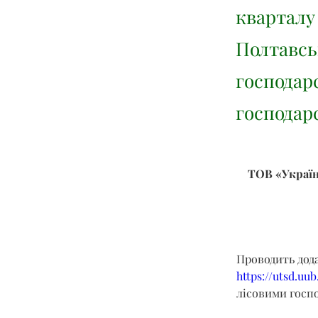
кварталу
Полтавсь
господар
господар
ТОВ «Україн
Проводить дод
https://utsd.uu
лісовими госпо