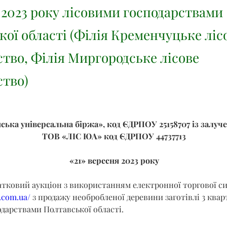
 2023 року лісовими господарствами
кої області (Філія Кременчуцьке ліс
ство, Філія Миргородське лісове
ство)
ська універсальна біржа», код ЄДРПОУ 25158707 із залуч
ТОВ «ЛІС ЮА» код ЄДРПОУ 44737713
«21» вересня 2023 року
атковий аукціон з використанням електронної торгової с
b.com.ua/
 з продажу необробленої деревини заготівлі 3 квар
дарствами Полтавської області.