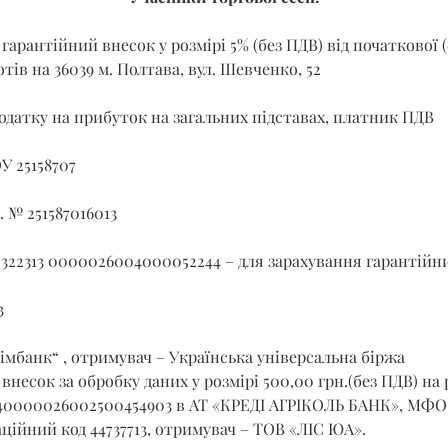
гарантійний внесок у розмірі 5% (без ПДВ) від початкової (
отів на 36039 м. Полтава, вул. Шевченко, 52
датку на прибуток на загальних підставах, платник ПДВ
У 25158707
. № 251587016013
 322313 0000026004000052244 – для зарахування гарантійни
3
імбанк“ , отримувач – Українська універсальна біржа
внесок за обробку даних у розмірі 500,00 грн.(без ПДВ) на 
40000026002500454903 в АТ «КРЕДІ АГРІКОЛЬ БАНК», МФО 3
ційний код 44737713, отримувач – ТОВ «ЛІС ЮА».