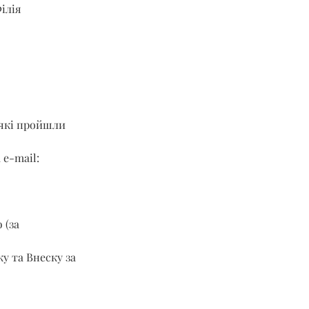
ілія 
 які пройшли 
 e-mail: 
 (за 
у та Внеску за 