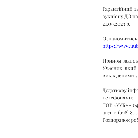
Гарантійний та
аукціону ДО под
21.09.2023 р.
Ознайомитись 
https://www.uu
Прийом заявок з
Учасник, який 
викладеними у 
Додаткову інфо
телефонами:
ТОВ «УУБ» - 04
агент: (098) 800
Розпорядок робо