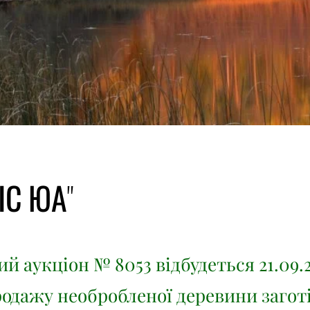
ІС ЮА"
й аукціон № 8053 відбудеться 21.09.
родажу необробленої деревини заготі