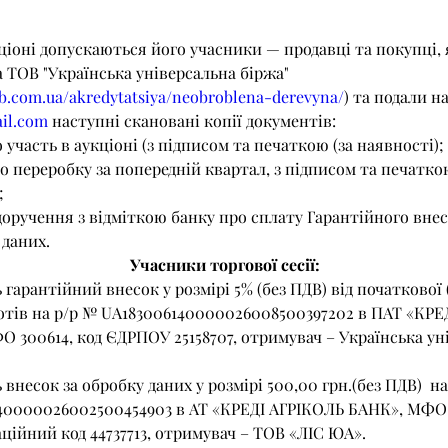
кціоні допускаються його учасники — продавці та покупці,
 ТОВ "Українська універсальна біржа" 
b.com.ua/akredytatsiya/neobroblena-derevyna/
) та подали на
il.com
 наступні скановані копії документів:
о участь в аукціоні (з підписом та печаткою (за наявності);
;
 даних.
Учасники торгової сесії:
отів на р/р № UA183006140000026008500397202 в ПАТ «КРЕ
 300614, код ЄДРПОУ 25158707, отримувач – Українська ун
40000026002500454903 в АТ «КРЕДІ АГРІКОЛЬ БАНК», МФО 
ційний код 44737713, отримувач – ТОВ «ЛІС ЮА».