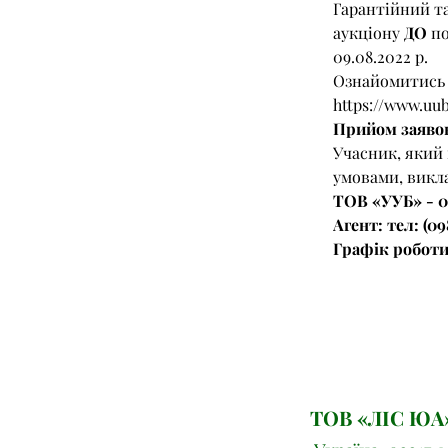
Гарантійний та
аукціону 
ДО
 п
09.08.2022 р.
Ознайомитись
https://www.uu
Прийом заявок 
Учасник, який п
умовами, викла
ТОВ «УУБ» - 04
Агент: тел: (098
Графік роботи
ТОВ «ЛІС ЮА