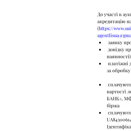
До участі в ау
акредитацію на
(
https://www.uu
agentlisua@gma
 заявку пр
 довідку про переробку за попередній квартал, з підписом та печаткою (за 
наявності)
 платіжні доручення з відміткою банку про сплату Гарантійного внеску та Внеску 
за обробку
 сплачують гарантійний внесок у розмірі 5% (без ПДВ) від початкової (стартової) 
вартості л
БАНК», МФО
біржа
 сплачують внесок за обробку даних у розмірі 500,00 грн.(без ПДВ)  на р/р Рахунок: 
UA8430061
Ідентифіка