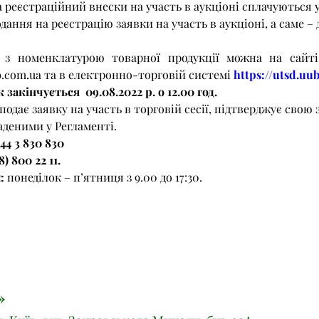
 реєстраційний внески на участь в аукціоні сплачуються 
одання на реєстрацію заявки на участь в аукціоні, а саме – до
 з номенклатурою товарної продукції можна на сайт
b.com.ua та в електронно-торговій системі 
https://utsd.uu
закінчується  09.08.2022 р. о 12.00 год.
одає заявку на участь в торговій сесії, підтверджує свою з
деними у Регламенті.
4 3 830 830
) 800 22 11.
:
 понеділок – п’ятниця з 9.00 до 17:30.
»