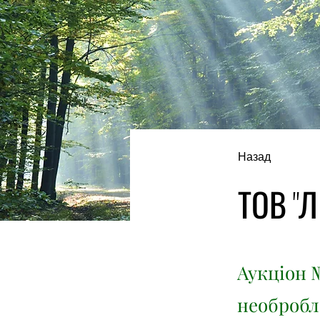
Назад
ТОВ "Л
Аукціон №
необробл