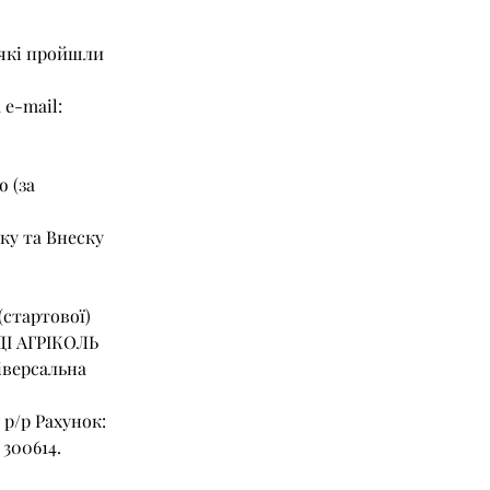
 які пройшли 
 e-mail: 
ДІ АГРІКОЛЬ 
іверсальна 
300614. 