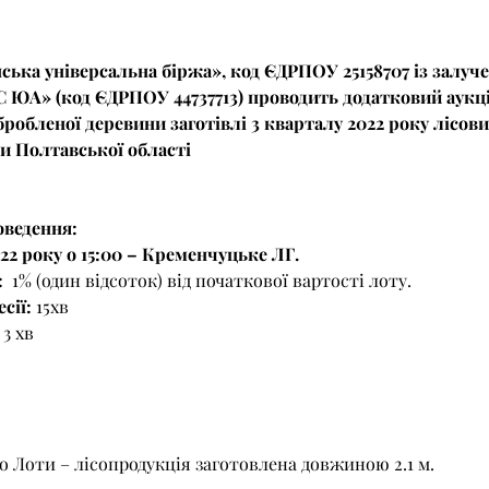
ська універсальна біржа», код ЄДРПОУ 25158707 із залуч
 ЮА» (код ЄДРПОУ 44737713) проводить додатковий аукці
робленої деревини заготівлі 3 кварталу 2022 року лісов
и Полтавської області
оведення: 
22 року о 15:00 – Кременчуцьке ЛГ.
:
  1% (один відсоток) від початкової вартості лоту. 
сії: 
15хв
 
3 хв
но Лоти – лісопродукція заготовлена довжиною 2.1 м. 