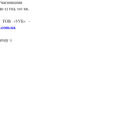
учасниками 
 12 год. 00 хв. 
і ТОВ «УУБ» –
b.com.ua
.
году з 