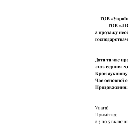
ТОВ «Україн
ТОВ «ЛІС
з продажу необ
господарствам
Дата та час пр
«10» серпня 20
Крок аукціону
Час основної се
Продовження:
Увага! 
Примітка: 
з 3 по 5 включ