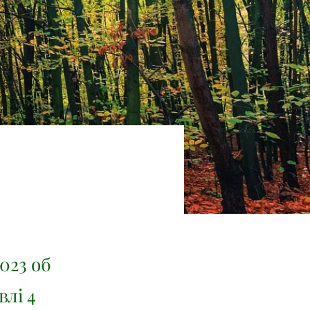
023 об
влі 4