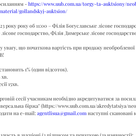
осиланням - 
https://www.uub.com.ua/torgy-ta-auktsiony/neo
aterial/gollandskyj-auktsion/
23 року року об 11:00 – Філія Богуславське лісове господарс
 лісове господарство, Філія Димерське лісове господарств
 увагу, що початкова вартість при продажу необробленої 
В!
становить 1% (один відсоток).
 хв.
сії 15хв.
орговій сесії учасникам необхідно акредитуватися за поси
іверсальна біржа" (
https://www.uub.com.ua/akredytatsiya/ne
подати на e-mail: 
agentlisua@gmail.com
 наступні скановані к
 участь в аукціоні (з підписом та печаткою (за наявності);