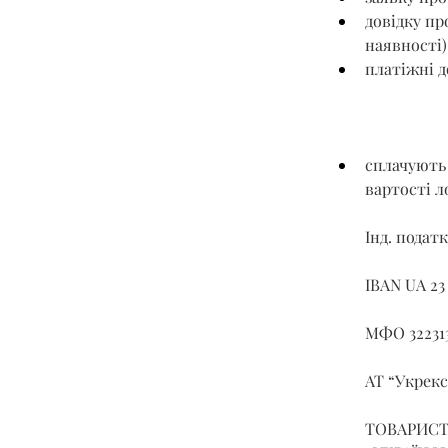
довідку пр
наявності)
платіжні д
сплачують 
вартості л
Інд. податк
IBAN UA 23
МФО 32231
АТ “Укрек
ТОВАРИСТ