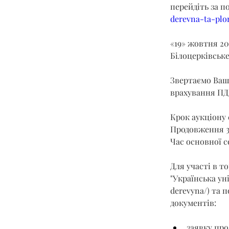
перейдіть за п
derevna-ta-plom
«19» жовтня 20
Білоцерківське
Звертаємо Вашу
врахування ПД
Крок аукціону 
Продовження 3
Час основної се
Для участі в т
"Українська ун
derevyna/
) та 
документів:
заявку про