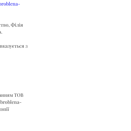
broblena-
тво, Філія 
о.
вказується з 
ланням ТОВ 
obroblena-
опії 