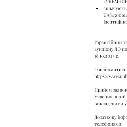
«УКРАЇНС
сплачують 
UA8430061
Ідентифіка
Гарантійний та
аукціону ДО под
18.10.2023 р.
Ознайомитись 
https://www.uu
Прийом заявок з
Учасник, який 
викладеними у 
Додаткову інфо
телефонами: