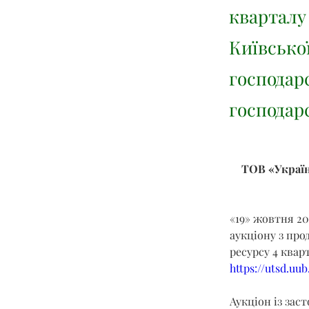
кварталу
Київської
господарс
господарс
ТОВ «Україн
«19» жовтня 20
аукціону з про
ресурсу 4 квар
https://utsd.uu
Аукціон із зас