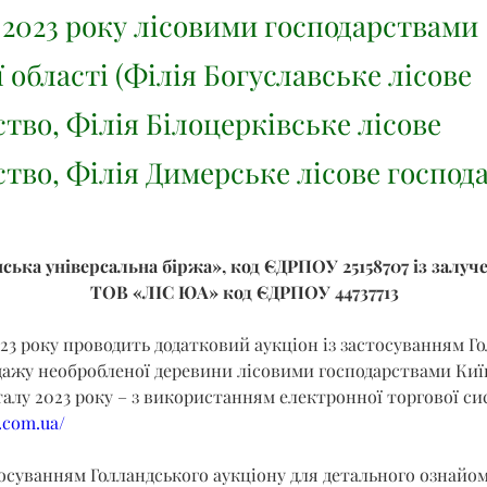
 2023 року лісовими господарствами
 області (Філія Богуславське лісове
тво, Філія Білоцерківське лісове
тво, Філія Димерське лісове господ
ська універсальна біржа», код ЄДРПОУ 25158707 із залуч
ТОВ «ЛІС ЮА» код ЄДРПОУ 44737713
23 року проводить додатковий аукціон із застосуванням Го
дажу необробленої деревини лісовими господарствами Київ
талу 2023 року – з використанням електронної торгової си
b.com.ua/
тосуванням Голландського аукціону для детального ознайо