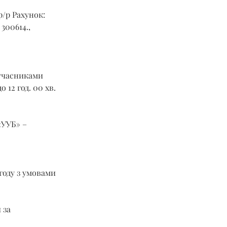
р/р Рахунок: 
00614., 
учасниками 
 12 год. 00 хв. 
«УУБ» –
году з умовами 
 за 