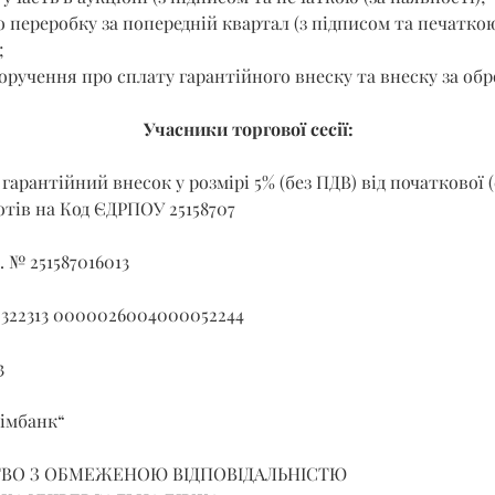
о переробку за попередній квартал (з підписом та печаткою
;
оручення про сплату гарантійного внеску та внеску за обр
Учасники торгової сесії:
гарантійний внесок у розмірі 5% (без ПДВ) від початкової (
отів на Код ЄДРПОУ 25158707
. № 251587016013
 322313 0000026004000052244
3
сімбанк“
ВО З ОБМЕЖЕНОЮ ВІДПОВІДАЛЬНІСТЮ 