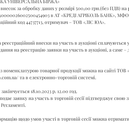
ЬКА УНІВЕРСАЛЬНА БІРЖА»
внесок за обробку даних у розмірі 500,00 грн.(без ПДВ) на 
40000026002500454903 в АТ «КРЕДІ АГРІКОЛЬ БАНК», МФО 3
ційний код 44737713, отримувач – ТОВ «ЛІС ЮА».
 реєстраційний внески на участь в аукціоні сплачуються 
ання на реєстрацію заявки на участь в аукціоні, а саме – до
з номенклатурою товарної продукції можна на сайті ТОВ 
b.com.ua/
 та в електронно-торговій системі.
акінчується 18.10.2023 р. 12.00 год.
подає заявку на участь в торговій сесії підтверджує свою з
Регламенті.
рмацію щодо умов участі в торговій сесії можна отримати