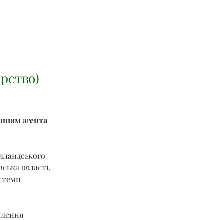
арство)
енням агента 
лландського 
ська області, 
стеми 
млення 