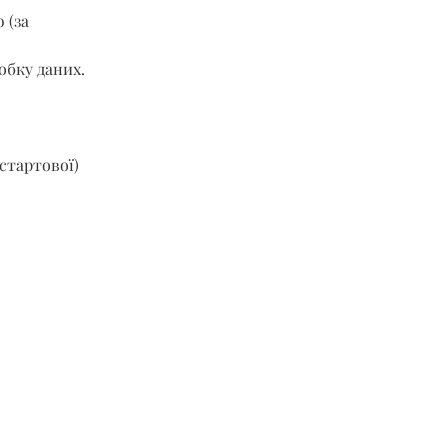
 (за 
обку даних.
стартової) 