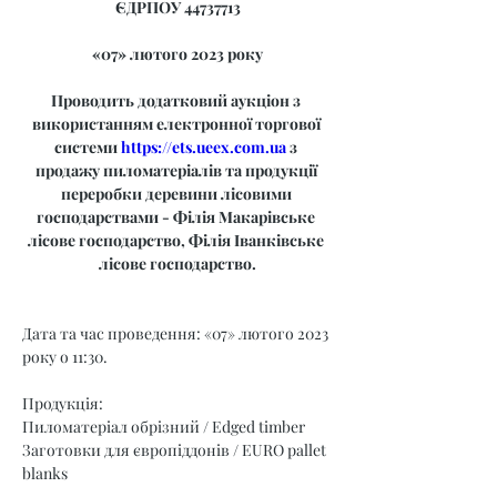
ЄДРПОУ 44737713
«07» лютого 2023 року
Проводить додатковий аукціон з 
використанням електронної торгової 
системи 
https://ets.ueex.com.ua
 з 
продажу пиломатеріалів та продукції 
переробки деревини лісовими 
господарствами - Філія Макарівське 
лісове господарство, Філія Іванківське 
лісове господарство.
Дата та час проведення: «07» лютого 2023 
року о 11:30.
Продукція:
Пиломатеріал обрізний / Edged timber
Заготовки для європіддонів / EURO pallet 
blanks