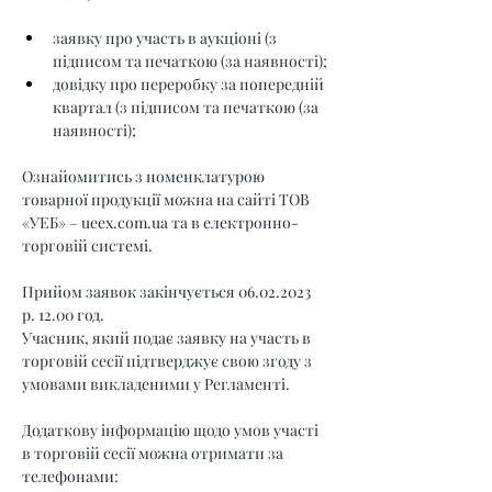
заявку про участь в аукціоні (з 
підписом та печаткою (за наявності);
довідку про переробку за попередній 
квартал (з підписом та печаткою (за 
наявності);
Ознайомитись з номенклатурою 
товарної продукції можна на сайті ТОВ 
«УЕБ» – 
ueex.com.ua
 та в електронно-
торговій системі.
Прийом заявок закінчується 06.02.2023 
р. 12.00 год.
Учасник, який подає заявку на участь в 
торговій сесії підтверджує свою згоду з 
умовами викладеними у Регламенті.
Додаткову інформацію щодо умов участі 
в торговій сесії можна отримати за 
телефонами: