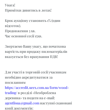
Увага!
Примітки дивитись в лотах!
Крок аукціону становить 1% (один 
відсоток).
Продовження 3 хв.
Час основної сесії 15хв.
Звертаємо Вашу увагу, що початкова 
вартість при продажу пиломатеріалів 
вказується без врахування ПДВ!
Для участі в торговій сесії учасникам 
необхідно акредитуватися за 
посиланням 
https://accredit.ueex.com.ua/form/wood-
trading/
 в розділі «Необроблена 
деревина» та подати на e-mail: 
agentlisua@gmail.com
 наступні скановані 
копії документів: