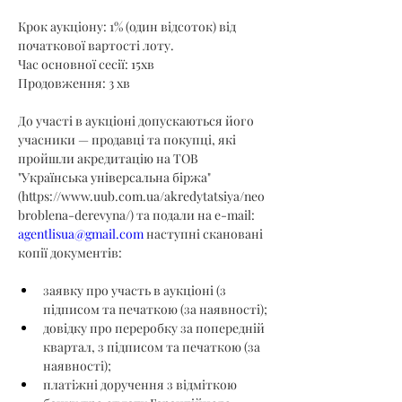
Крок аукціону: 1% (один відсоток) від 
початкової вартості лоту.
Час основної сесії: 15хв
Продовження: 3 хв
До участі в аукціоні допускаються його 
учасники — продавці та покупці, які 
пройшли акредитацію на ТОВ 
"Українська універсальна біржа" 
(
https://www.uub.com.ua/akredytatsiya/neo
broblena-derevyna/
) та подали на e-mail: 
agentlisua@gmail.com
 наступні скановані 
копії документів:
заявку про участь в аукціоні (з 
підписом та печаткою (за наявності);
довідку про переробку за попередній 
квартал, з підписом та печаткою (за 
наявності);
платіжні доручення з відміткою 