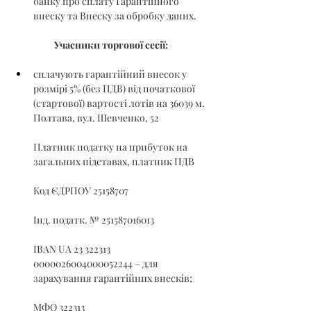
банку про сплату Гарантійного 
внеску та Внеску за обробку даних.
Учасники торгової сесії:
сплачують гарантійний внесок у 
розмірі 5% (без ПДВ) від початкової 
(стартової) вартості лотів на 36039 м. 
Полтава, вул. Шевченко, 52
Платник податку на прибуток на 
загальних підставах, платник ПДВ
Код ЄДРПОУ 25158707
Інд. податк. № 251587016013
IBAN UA 23 322313 
0000026004000052244 – для 
зарахування гарантійних внесків;
МФО 322313