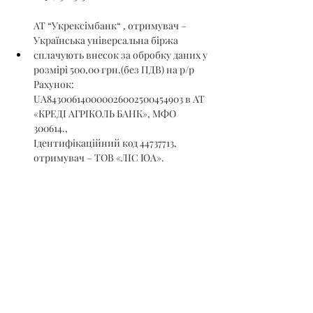
АТ “Укрексімбанк“ , отримувач – 
Українська універсальна біржа
сплачують внесок за обробку даних у 
розмірі 500,00 грн.(без ПДВ) на р/р 
Рахунок: 
UA843006140000026002500454903 в АТ 
«КРЕДІ АГРІКОЛЬ БАНК», МФО 
300614., 
Ідентифікаційний код 44737713, 
отримувач – ТОВ «ЛІС ЮА».
Гарантійний та реєстраційний внески 
на участь в аукціоні сплачуються 
учасниками аукціону ДО подання на 
реєстрацію заявки на участь в аукціоні, а 
саме – до 12 год. 00 хв. 29.03.2023 р.
Ознайомитись з номенклатурою 
товарної продукції можна на сайті ТОВ 
«УУБ» – 
https://www.uub.com.ua
 та в 