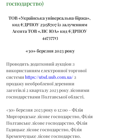
господарство)
ТОВ «Українська універсальна біржа», 
код ЄДРПОУ 25158707 із залученням 
Агента ТОВ «ЛІС ЮА» код ЄДРПОУ 
44737713
«30» березня 2023 року
Проводить додатковий аукціон з 
використанням електронної торгової 
системи 
https://utsd.uub.com.ua/
 з 
продажу необробленої деревини 
заготівлі 2 кварталу 2023 року лісовими 
господарствами Полтавської області.
«30» березня 2023 року о 12:00 – Філія 
Миргородське лісове господарство, Філія 
Полтавське лісове господарство, Філія 
Гадяцьке лісове господарство, Філія 
Кременчуцьке лісове господарство.