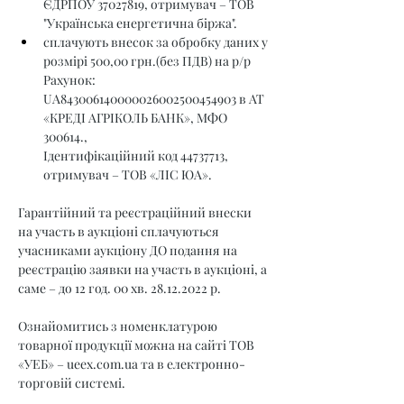
ЄДРПОУ 37027819, отримувач – ТОВ 
"Українська енергетична біржа".
сплачують внесок за обробку даних у 
розмірі 500,00 грн.(без ПДВ) на р/р 
Рахунок: 
UA843006140000026002500454903 в АТ 
«КРЕДІ АГРІКОЛЬ БАНК», МФО 
300614., 
Ідентифікаційний код 44737713, 
отримувач – ТОВ «ЛІС ЮА».
Гарантійний та реєстраційний внески 
на участь в аукціоні сплачуються 
учасниками аукціону ДО подання на 
реєстрацію заявки на участь в аукціоні, а 
саме – до 12 год. 00 хв. 28.12.2022 р.
Ознайомитись з номенклатурою 
товарної продукції можна на сайті ТОВ 
«УЕБ» – 
ueex.com.ua
 та в електронно-
торговій системі.