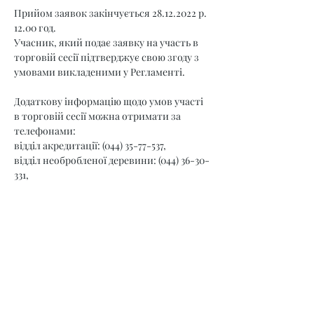
Прийом заявок закінчується 28.12.2022 р. 
12.00 год.
Учасник, який подає заявку на участь в 
торговій сесії підтверджує свою згоду з 
умовами викладеними у Регламенті.
Додаткову інформацію щодо умов участі 
в торговій сесії можна отримати за 
телефонами:
відділ акредитації: (044) 35-77-537,
відділ необробленої деревини: (044) 36-30-
331,
агент: (098) 800 22 11
Розпорядок роботи Агента: понеділок - 
неділя з 9.00 до 17:30.