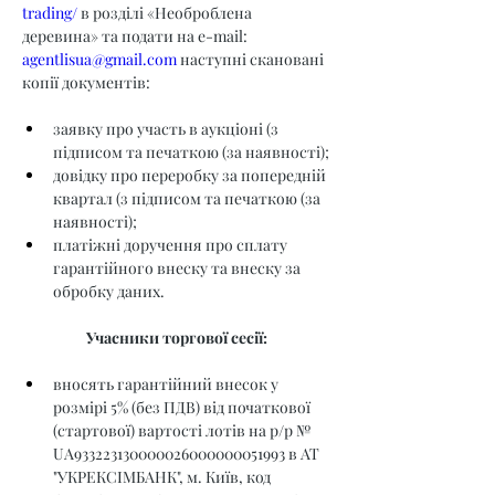
trading/
 в розділі «Необроблена 
деревина» та подати на e-mail: 
agentlisua@gmail.com
 наступні скановані 
копії документів:
заявку про участь в аукціоні (з 
підписом та печаткою (за наявності);
довідку про переробку за попередній 
квартал (з підписом та печаткою (за 
наявності);
платіжні доручення про сплату 
гарантійного внеску та внеску за 
обробку даних.
Учасники торгової сесії:
вносять гарантійний внесок у 
розмірі 5% (без ПДВ) від початкової 
(стартової) вартості лотів на р/р № 
UA933223130000026000000051993 в АТ 
"УКРЕКСІМБАНК", м. Київ, код 