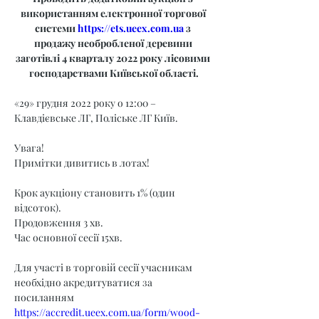
використанням електронної торгової 
системи 
https://ets.ueex.com.ua
 з 
продажу необробленої деревини 
заготівлі 4 кварталу 2022 року лісовими 
господарствами Київської області.
«29» грудня 2022 року о 12:00 – 
Клавдієвське ЛГ, Поліське ЛГ Київ.
Увага!
Примітки дивитись в лотах!
Крок аукціону становить 1% (один 
відсоток).
Продовження 3 хв.
Час основної сесії 15хв.
Для участі в торговій сесії учасникам 
необхідно акредитуватися за 
посиланням 
https://accredit.ueex.com.ua/form/wood-