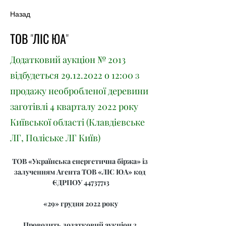
Назад
ТОВ "ЛІС ЮА"
Додатковий аукціон № 2013
відбудеться
29.12.2022
о 12:00 з
продажу необробленої деревини
заготівлі 4 кварталу 2022 року
Київської області (Клавдієвське
ЛГ, Поліське ЛГ Київ)
ТОВ «Українська енергетична біржа» із 
залученням Агента ТОВ «ЛІС ЮА» код 
ЄДРПОУ 44737713
«29» грудня 2022 року
Проводить додатковий аукціон з 