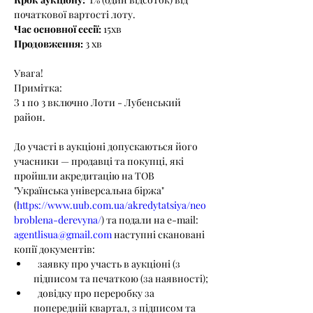
початкової вартості лоту. 
Час основної сесії: 
15хв
Продовження: 
3 хв
Увага! 
Примітка: 
З 1 по 3 включно Лоти - Лубенський 
район.
До участі в аукціоні допускаються його 
учасники — продавці та покупці, які 
пройшли акредитацію на ТОВ 
"Українська універсальна біржа" 
(
https://www.uub.com.ua/akredytatsiya/neo
broblena-derevyna/
) та подали на e-mail: 
agentlisua@gmail.com
 наступні скановані 
копії документів:
  заявку про участь в аукціоні (з 
підписом та печаткою (за наявності);
  довідку про переробку за 
попередній квартал, з підписом та 