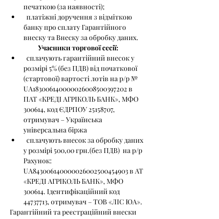
печаткою (за наявності);
  платіжні доручення з відміткою 
банку про сплату Гарантійного 
внеску та Внеску за обробку даних.
Учасники торгової сесії:
  сплачують гарантійний внесок у 
розмірі 5% (без ПДВ) від початкової 
(стартової) вартості лотів на р/р № 
UA183006140000026008500397202 в 
ПАТ «КРЕДІ АГРІКОЛЬ БАНК», МФО 
300614, код ЄДРПОУ 25158707, 
отримувач – Українська 
універсальна біржа
  сплачують внесок за обробку даних 
у розмірі 500,00 грн.(без ПДВ)  на р/р 
Рахунок: 
UA843006140000026002500454903 в АТ 
«КРЕДІ АГРІКОЛЬ БАНК», МФО 
300614. Ідентифікаційний код 
44737713, отримувач – ТОВ «ЛІС ЮА».
Гарантійний та реєстраційний внески 