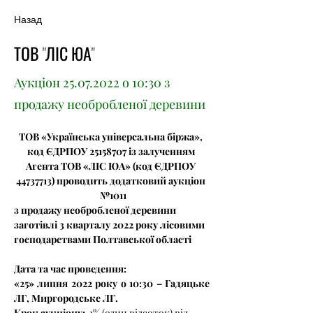
Назад
ТОВ "ЛІС ЮА"
Аукціон
25.07.2022
о 10:30 з
продажу необробленої деревини
ТОВ «Українська універсальна біржа», 
код ЄДРПОУ 25158707 із залученням 
Агента ТОВ «ЛІС ЮА» (код ЄДРПОУ 
44737713) проводить додатковий аукціон 
 №1011
з продажу необробленої деревини 
заготівлі 3 кварталу 2022 року лісовими 
господарствами Полтавської області
Дата та час проведення: 
«25» липня 2022 року о 10:30 – Гадяцьке 
ЛГ, Миргородське ЛГ.
Крок аукціону:
  1% (один відсоток) від 