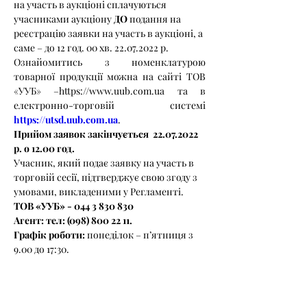
на участь в аукціоні сплачуються 
учасниками аукціону 
ДО
 подання на 
реєстрацію заявки на участь в аукціоні, а 
саме – до 12 год. 00 хв. 22.07.2022 р.
Ознайомитись з номенклатурою 
товарної продукції можна на сайті ТОВ 
«УУБ» –https://www.uub.com.ua та в 
електронно-торговій системі 
https://utsd.uub.com.ua
.
Прийом заявок закінчується  22.07.2022 
р. о 12.00 год.
Учасник, який подає заявку на участь в 
торговій сесії, підтверджує свою згоду з 
умовами, викладеними у Регламенті.
ТОВ «УУБ» - 044 3 830 830
Агент: тел: (098) 800 22 11.
Графік роботи:
 понеділок – п’ятниця з 
9.00 до 17:30.