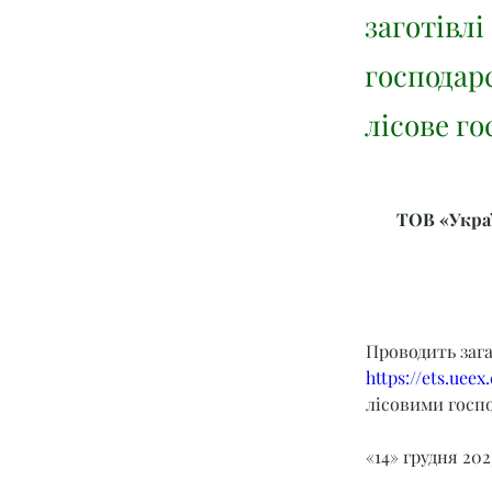
заготівлі
господар
лісове го
ТОВ «Украї
Проводить заг
https://ets.ueex
лісовими госпо
«14» грудня 202