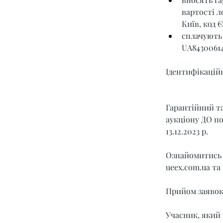
вартості л
Київ, код 
сплачують 
UA8430061
Ідентифікаційн
Гарантійний та
аукціону ДО под
13.12.2023 р.
Ознайомитись 
ueex.com.ua
 та
Прийом заявок з
Учасник, який 