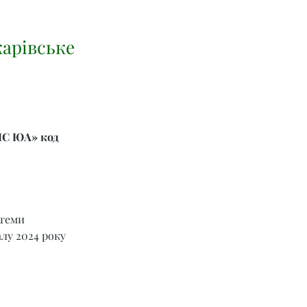
карівське
ІС ЮА» код 
теми 
лу 2024 року 