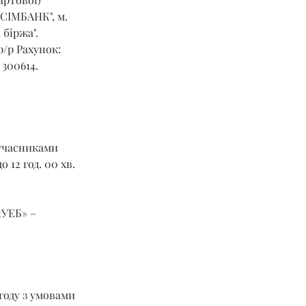
СІМБАНК", м. 
 біржа".
р/р Рахунок: 
300614.
учасниками 
 12 год. 00 хв. 
УЕБ» – 
году з умовами 