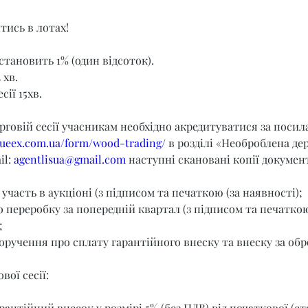
тись в лотах!
становить 1% (один відсоток).
 хв.
сії 15хв.
орговій сесії учасникам необхідно акредитуватися за поси
t.ueex.com.ua/form/wood-trading/
 в розділі «Необроблена де
l: 
agentlisua@gmail.com
 наступні скановані копії документ
 участь в аукціоні (з підписом та печаткою (за наявності);
о переробку за попередній квартал (з підписом та печаткою
;
оручення про сплату гарантійного внеску та внеску за обр
вої сесії:
рантійний внесок у розмірі 5% (без ПДВ) від початкової (ст