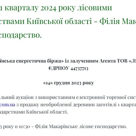
 1 кварталу 2024 року лісовими
ствами Київської області - Філія Ма
сподарство.
нська енергетична біржа» із залученням Агента ТОВ «Л
ЄДРПОУ 44737713
«14» грудня 2023 року
альний аукціон з використанням електронної торгової сис
.com.ua
 з продажу необробленої деревини заготівлі 1 кварта
дарствами Київської області.
3 року о 10:30 - Філія Макарівське лісове господарство.