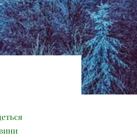
деться
евини