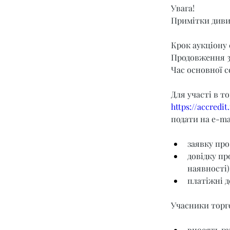
Увага!
Примітки диви
Крок аукціону 
Продовження 3
Час основної се
Для участі в т
https://accredi
подати на e-mai
заявку про
довідку пр
наявності)
платіжні д
Учасники торго
вносять га