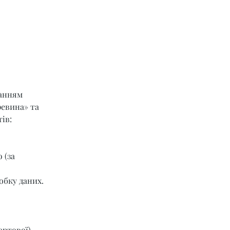
ланням 
ревина» та 
ів:
 (за 
обку даних.
артової) 