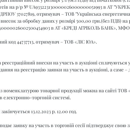
отів на р/р № UA933223130000026000000051993 в АТ "УКРЕК
ЄДРПОУ 37027819, отримувач – ТОВ "Українська енергетична
внесок за обробку даних у розмірі 500,00 грн.(без ПДВ) на 
40000026002500454903 в АТ «КРЕДІ АГРІКОЛЬ БАНК», МФО 
ий код 44737713, отримувач – ТОВ «ЛІС ЮА».
 реєстраційний внески на участь в аукціоні сплачуються 
ання на реєстрацію заявки на участь в аукціоні, а саме – до
з номенклатурою товарної продукції можна на сайті ТОВ «
 в електронно-торговій системі.
акінчується 13.12.2023 р. 12.00 год.
подає заявку на участь в торговій сесії підтверджує свою з