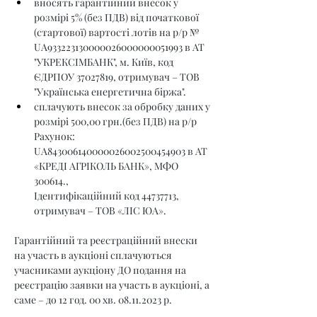
вносять гарантійний внесок у 
розмірі 5% (без ПДВ) від початкової 
(стартової) вартості лотів на р/р № 
UA933223130000026000000051993 в АТ 
"УКРЕКСІМБАНК", м. Київ, код 
ЄДРПОУ 37027819, отримувач – ТОВ 
"Українська енергетична біржа".
сплачують внесок за обробку даних у 
розмірі 500,00 грн.(без ПДВ) на р/р 
Рахунок: 
UA843006140000026002500454903 в АТ 
«КРЕДІ АГРІКОЛЬ БАНК», МФО 
300614., 
Ідентифікаційний код 44737713, 
отримувач – ТОВ «ЛІС ЮА».
Гарантійний та реєстраційний внески 
на участь в аукціоні сплачуються 
учасниками аукціону ДО подання на 
реєстрацію заявки на участь в аукціоні, а 
саме – до 12 год. 00 хв. 08.11.2023 р.