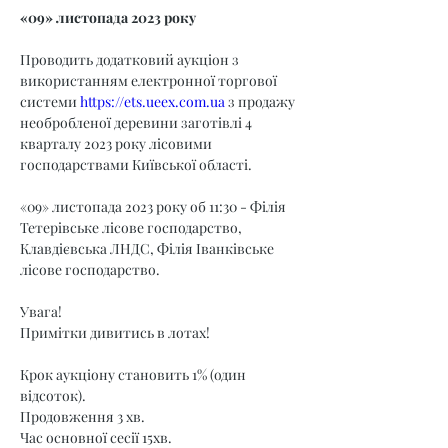
«09» листопада 2023 року
Проводить додатковий аукціон з 
використанням електронної торгової 
системи 
https://ets.ueex.com.ua
 з продажу 
необробленої деревини заготівлі 4 
кварталу 2023 року лісовими 
господарствами Київської області.
«09» листопада 2023 року об 11:30 - Філія 
Тетерівське лісове господарство, 
Клавдієвська ЛНДС, Філія Іванківське 
лісове господарство.
Увага!
Примітки дивитись в лотах!
Крок аукціону становить 1% (один 
відсоток).
Продовження 3 хв.
Час основної сесії 15хв.