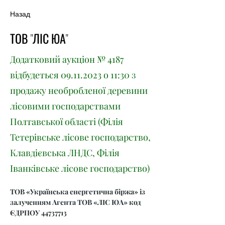
Назад
ТОВ "ЛІС ЮА"
Додатковий аукціон № 4187
відбудеться
09.11.2023
о 11:30 з
продажу необробленої деревини
лісовими господарствами
Полтавської області (Філія
Тетерівське лісове господарство,
Клавдієвська ЛНДС, Філія
Іванківське лісове господарство)
ТОВ «Українська енергетична біржа» із 
залученням Агента ТОВ «ЛІС ЮА» код 
ЄДРПОУ 44737713