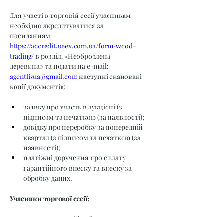
Для участі в торговій сесії учасникам 
необхідно акредитуватися за 
посиланням 
https://accredit.ueex.com.ua/form/wood-
trading/
 в розділі «Необроблена 
деревина» та подати на e-mail: 
agentlisua@gmail.com
 наступні скановані 
копії документів:
заявку про участь в аукціоні (з 
підписом та печаткою (за наявності);
довідку про переробку за попередній 
квартал (з підписом та печаткою (за 
наявності);
платіжні доручення про сплату 
гарантійного внеску та внеску за 
обробку даних.
Учасники торгової сесії: