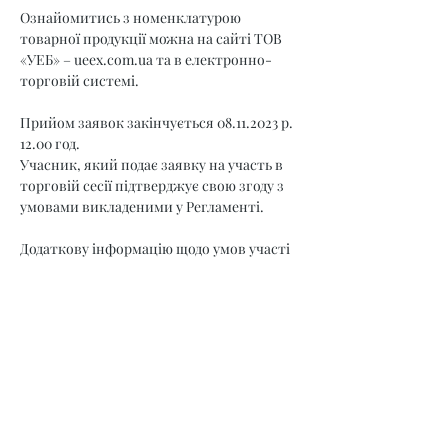
Ознайомитись з номенклатурою 
товарної продукції можна на сайті ТОВ 
«УЕБ» – 
ueex.com.ua
 та в електронно-
торговій системі.
Прийом заявок закінчується 08.11.2023 р. 
12.00 год.
Учасник, який подає заявку на участь в 
торговій сесії підтверджує свою згоду з 
умовами викладеними у Регламенті.
Додаткову інформацію щодо умов участі 
в торговій сесії можна отримати за 
телефонами:
відділ акредитації: (044) 35-77-537,
відділ необробленої деревини: (044) 36-30-
331,
агент: (098) 800 22 11
Розпорядок роботи Агента: понеділок - 
неділя з 9.00 до 17:30.