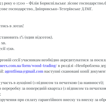
23 року о 15:00 - Філія Бориспільське лісове господарство,
сове господарство, Дніпровсько-Тетерівське ДЛМГ.
тись в лотах!
становить 1% (один відсоток).
 хв.
сії 15хв.
орговій сесії учасникам необхідно акредитуватися за поси
t.ueex.com.ua/form/wood-trading/
 в розділі «Необроблена де
l: 
agentlisua@gmail.com
 наступні скановані копії документ
 участь в аукціоні (з підписом та печаткою (за наявності);
о переробку за попередній квартал (з підписом та печаткою
;
оручення про сплату гарантійного внеску та внеску за обр