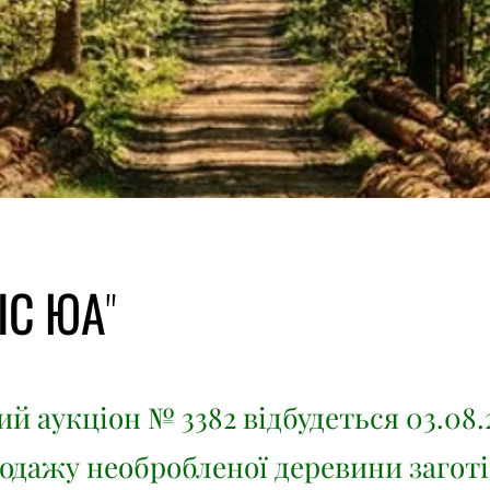
ІС ЮА"
й аукціон № 3382 відбудеться 03.08.
родажу необробленої деревини заготі