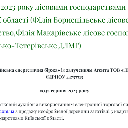
 2023 року лісовими господарствами
 області (Філія Бориспільське лісов
ство,Філія Макарівське лісове госпо
ько-Тетерівське ДЛМГ)
нська енергетична біржа» із залученням Агента ТОВ «Л
ЄДРПОУ 44737713
«03» серпня 2023 року
атковий аукціон з використанням електронної торгової с
.com.ua
 з продажу необробленої деревини заготівлі 3 кварта
дарствами Київської області.