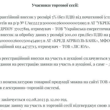
Учасники торгової сесії:
рантійний внесок у розмірі 5% (без ПДВ) від початкової (ст
отів на р/р № UA933223130000026000000051993 в АТ "УКРЕК
ЄДРПОУ 37027819, отримувач – ТОВ "Українська енергетична
внесок за обробку даних у розмірі 500,00 грн.(без ПДВ) на 
40000026002500454903 в АТ «КРЕДІ АГРІКОЛЬ БАНК», МФО 3
ційний код 44737713, отримувач – ТОВ «ЛІС ЮА».
 реєстраційний внески на участь в аукціоні сплачуються 
ання на реєстрацію заявки на участь в аукціоні, а саме – до
з номенклатурою товарної продукції можна на сайті ТОВ «
 в електронно-торговій системі.
акінчується 02.08.2023 р. 12.00 год.
подає заявку на участь в торговій сесії підтверджує свою з