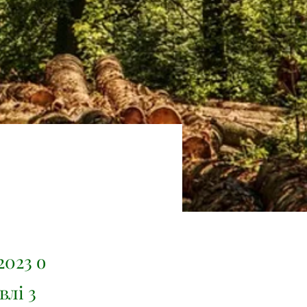
2023 о
влі 3