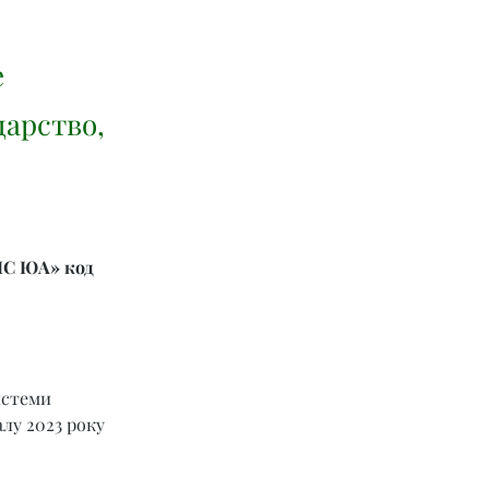
е
дарство,
ІС ЮА» код 
истеми 
лу 2023 року 