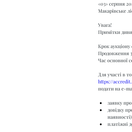
«03» серпня 20
Макарівське лі
Увага!
Примітки диви
Крок аукціону 
Продовження 3
Час основної се
Для участі в т
https://accredi
подати на e-mai
заявку про
довідку пр
наявності)
платіжні д