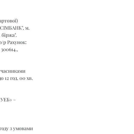
артової) 
СІМБАНК", м. 
 біржа".
р/р Рахунок: 
00614., 
учасниками 
 12 год. 00 хв. 
УЕБ» – 
году з умовами 