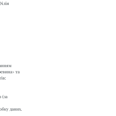
Філія 
ланням 
ревина» та 
ів:
 (за 
обку даних.