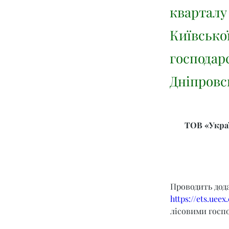
кварталу
Київської
господар
Дніпровс
ТОВ «Украї
Проводить дод
https://ets.ueex
лісовими госпо