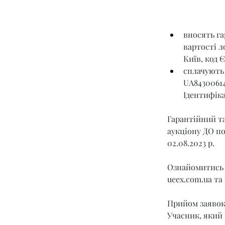
вносять га
вартості л
Київ, код 
сплачують 
UA8430061
Ідентифіка
Гарантійний та
аукціону ДО под
02.08.2023 р.
Ознайомитись 
ueex.com.ua
 та
Прийом заявок з
Учасник, який 