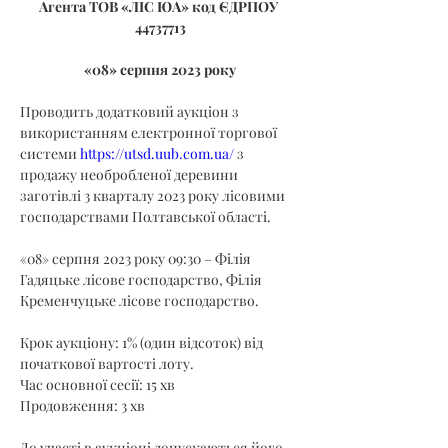
Агента ТОВ «ЛІС ЮА» код ЄДРПОУ 
44737713
«08» серпня 2023 року
Проводить додатковий аукціон з 
використанням електронної торгової 
системи 
https://utsd.uub.com.ua/
 з 
продажу необробленої деревини 
заготівлі 3 кварталу 2023 року лісовими 
господарствами Полтавської області.
«08» серпня 2023 року 09:30 – Філія 
Гадяцьке лісове господарство, Філія 
Кременчуцьке лісове господарство.
Крок аукціону: 1% (один відсоток) від 
початкової вартості лоту.
Час основної сесії: 15 хв
Продовження: 3 хв
До участі в аукціоні допускаються його 