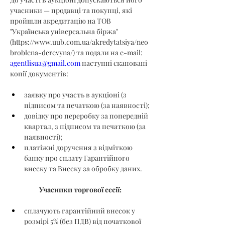
учасники — продавці та покупці, які 
пройшли акредитацію на ТОВ 
"Українська універсальна біржа" 
(
https://www.uub.com.ua/akredytatsiya/neo
broblena-derevyna/
) та подали на e-mail: 
agentlisua@gmail.com
 наступні скановані 
копії документів:
заявку про участь в аукціоні (з 
підписом та печаткою (за наявності);
довідку про переробку за попередній 
квартал, з підписом та печаткою (за 
наявності);
платіжні доручення з відміткою 
банку про сплату Гарантійного 
внеску та Внеску за обробку даних.
Учасники торгової сесії:
сплачують гарантійний внесок у 
розмірі 5% (без ПДВ) від початкової 