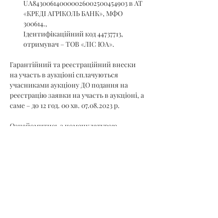
UA843006140000026002500454903 в АТ 
«КРЕДІ АГРІКОЛЬ БАНК», МФО 
300614., 
Ідентифікаційний код 44737713, 
отримувач – ТОВ «ЛІС ЮА».
Гарантійний та реєстраційний внески 
на участь в аукціоні сплачуються 
учасниками аукціону ДО подання на 
реєстрацію заявки на участь в аукціоні, а 
саме – до 12 год. 00 хв. 07.08.2023 р.
Ознайомитись з номенклатурою 
товарної продукції можна на сайті ТОВ 
«УУБ» – 
https://www.uub.com.ua
 та в 
електронно-торговій системі 
https://utsd.uub.com.ua
.
Прийом заявок закінчується 07.08.2023 р. 
12.00 год.
Учасник, який подає заявку на участь в 
торговій сесії підтверджує свою згоду з 