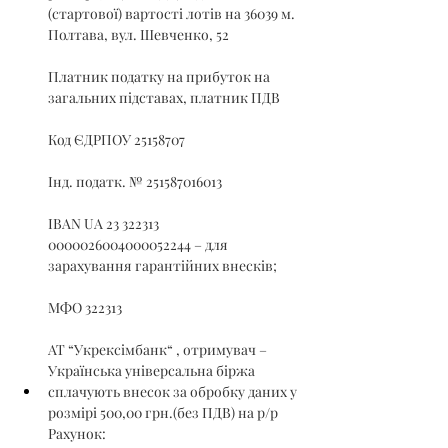
(стартової) вартості лотів на 36039 м. 
Полтава, вул. Шевченко, 52
Платник податку на прибуток на 
загальних підставах, платник ПДВ
Код ЄДРПОУ 25158707
Інд. податк. № 251587016013
IBAN UA 23 322313 
0000026004000052244 – для 
зарахування гарантійних внесків;
МФО 322313
АТ “Укрексімбанк“ , отримувач – 
Українська універсальна біржа
сплачують внесок за обробку даних у 
розмірі 500,00 грн.(без ПДВ) на р/р 
Рахунок: 