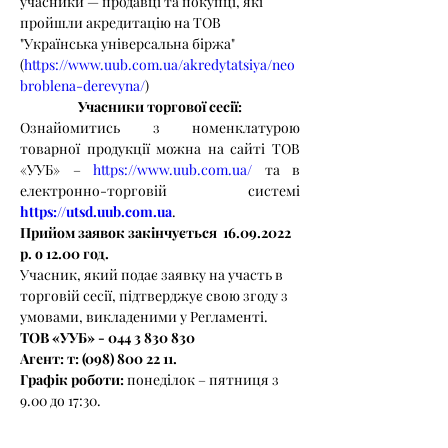
учасники — продавці та покупці, які 
пройшли акредитацію на ТОВ 
"Українська універсальна біржа"
(
https://www.uub.com.ua/akredytatsiya/neo
broblena-derevyna/
) 
Учасники торгової сесії:
Ознайомитись з номенклатурою 
товарної продукції можна на сайті ТОВ 
«УУБ» – 
https://www.uub.com.ua/
 та в 
електронно-торговій системі 
https://utsd.uub.com.ua
.
Прийом заявок закінчується  16.09.2022 
р. о 12.00 год.
Учасник, який подає заявку на участь в 
торговій сесії, підтверджує свою згоду з 
умовами, викладеними у Регламенті.
ТОВ «УУБ» - 044 3 830 830
Агент: т: (098) 800 22 11.
Графік роботи:
 понеділок – пятниця з 
9.00 до 17:30.