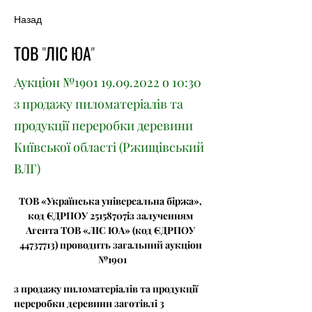
Назад
ТОВ "ЛІС ЮА"
Аукціон №1901
19.09.2022
о 10:30
з продажу пиломатеріалів та
продукції переробки деревини
Київської області (Ржищівський
ВЛГ)
ТОВ «Українська універсальна біржа», 
код ЄДРПОУ 25158707із залученням 
Агента ТОВ «ЛІС ЮА» (код ЄДРПОУ 
44737713) проводить загальний аукціон 
 №1901
з продажу пиломатеріалів та продукції 
переробки деревини заготівлі 3 