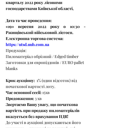
кварталу 2022 року лісовими 
господарствами Київської області,
Дата та час проведення:
«19» вересня 2022 року о 10:30 - 
Ржищівський військовий лісгосп.
Електронна торгова система: 
https://utsd.uub.com.ua
Продукція:
Пиломатеріал обрізний / Edged timber
Заготовки для європіддонів / EURO pallet 
blanks
Крок аукціону:
  1% (один відсоток) від 
початкової вартості лоту. 
Час основної сесії: 
15хв
Продовження: 
3 хв
Звертаємо Вашу увагу, що початкова 
вартість при продажу пиломатеріалів 
вказується без врахування ПДВ!
До участі в аукціоні допускаються його 