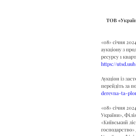
ТОВ «Україн
«08» січня 202
аукціону з про
ресурсу 1 квар
https://utsd.uu
Аукціон із зас
перейдіть за п
derevna-ta-plom
«08» січня 2024
України», Філі
«Київський ліс
господарство» 