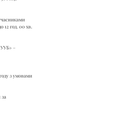
учасниками 
 12 год. 00 хв. 
«УУБ» –
году з умовами 
 за 