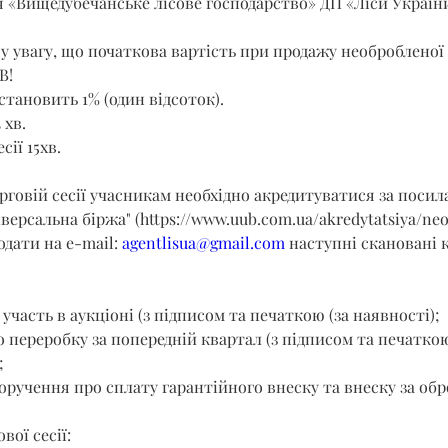
я «Вищедубечанське лісове господарство» ДП «Ліси Україн
 увагу, що початкова вартість при продажу необробленої 
В!
становить 1% (один відсоток).
 хв.
сії 15хв.
орговій сесії учасникам необхідно акредитуватися за поси
іверсальна біржа" (
https://www.uub.com.ua/akredytatsiya/ne
подати на e-mail: 
agentlisua@gmail.com
 наступні скановані к
 участь в аукціоні (з підписом та печаткою (за наявності);
о переробку за попередній квартал (з підписом та печаткою
;
оручення про сплату гарантійного внеску та внеску за обр
вої сесії: