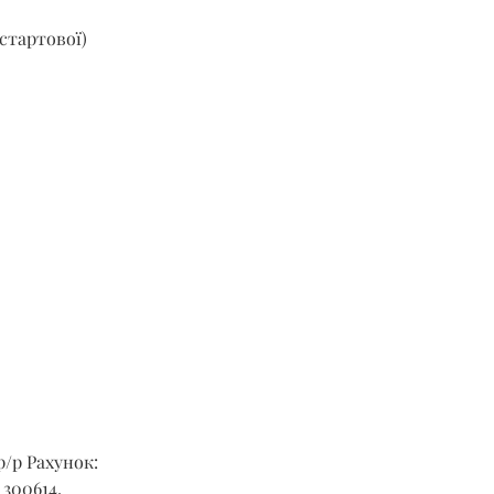
стартової) 
р/р Рахунок: 
300614, 