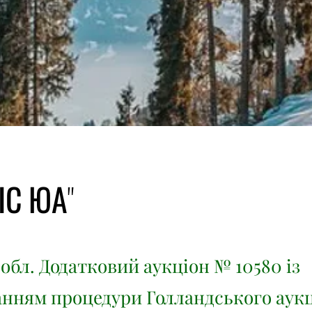
ІС ЮА"
обл. Додатковий аукціон № 10580 із
анням процедури Голландського аук