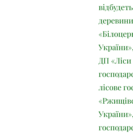
відбудеть
деревини 
«Білоцер
України»
ДП «Ліси 
господар
лісове го
«Ржищівс
України»
господар