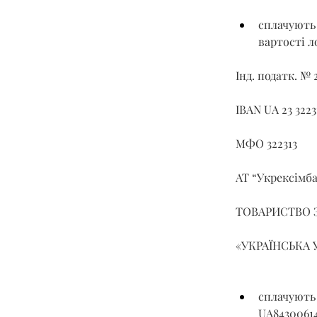
сплачують 
вартості л
Інд. податк. № 
IBAN UA 23 32
МФО 322313
АТ “Укрексімб
ТОВАРИСТВО 
«УКРАЇНСЬКА 
сплачують 
UA8430061