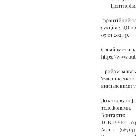
Ідентифіка
Гарантійний та
аукціону ДО под
05.01.2024 р.
Ознайомитись 
https://www.uu
Прийом заявок з
Учасник, який 
викладеними у 
Додаткову інфо
телефонами:
Контакти:
ТОВ «УУБ» - 04
Агент – (067) 34