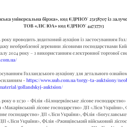
ська універсальна біржа», код ЄДРПОУ 25158707 із залуч
ТОВ «ЛІС ЮА» код ЄДРПОУ 44737713
4 року проводить додатковий аукціон із застосуванням Гол
дажу необробленої деревини лісовими господарствами Київ
талу 2024 року – з використанням електронної торгової си
b.com.ua/
тосуванням Голландського аукціону для детального ознайо
осиланням - 
https://www.uub.com.ua/torgy-ta-auktsiony/neo
aterial/gollandskyj-auktsion/
 року о 11:30 – Філія «Білоцерківське лісове господарство»
я «Макарівський лісове господарство» ДП «Ліси України», 
ове господарство» ДП «Ліси України», Філія «Богуславське 
ДП «Ліси України», Філія «Ржищівський військовий лісгос