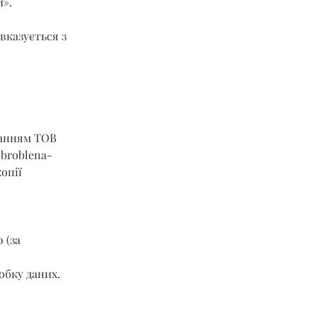
и».
вказується з 
ланням ТОВ 
obroblena-
опії 
 (за 
обку даних.