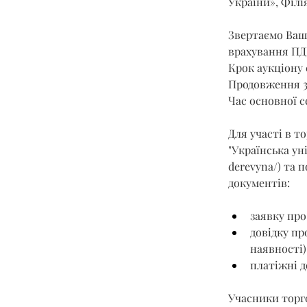
України», Філі
Звертаємо Вашу
врахування ПД
Крок аукціону 
Продовження 3
Час основної се
Для участі в т
"Українська ун
derevyna/
) та 
документів:
заявку про
довідку пр
наявності)
платіжні д
Учасники торго