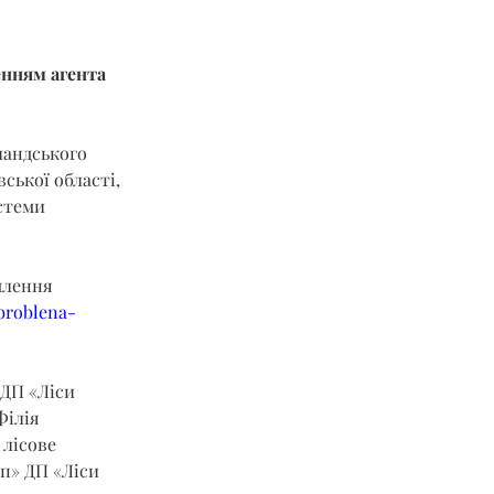
енням агента 
ландського 
ської області, 
стеми 
млення 
broblena-
 ДП «Ліси 
Філія 
лісове 
п» ДП «Ліси 