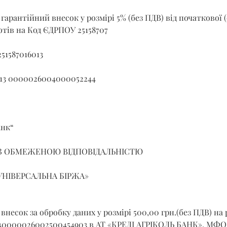
гарантійний внесок у розмірі 5% (без ПДВ) від початкової (
отів на Код ЄДРПОУ 25158707
251587016013
2313 0000026004000052244
анк“
З ОБМЕЖЕНОЮ ВІДПОВІДАЛЬНІСТЮ
УНІВЕРСАЛЬНА БІРЖА»
внесок за обробку даних у розмірі 500,00 грн.(без ПДВ) на 
40000026002500454903 в АТ «КРЕДІ АГРІКОЛЬ БАНК», МФО 