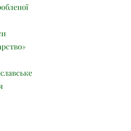
робленої
си
арство»
уславське
я