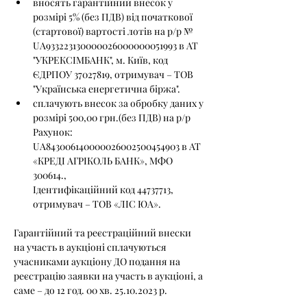
вносять гарантійний внесок у 
розмірі 5% (без ПДВ) від початкової 
(стартової) вартості лотів на р/р № 
UA933223130000026000000051993 в АТ 
"УКРЕКСІМБАНК", м. Київ, код 
ЄДРПОУ 37027819, отримувач – ТОВ 
"Українська енергетична біржа".
сплачують внесок за обробку даних у 
розмірі 500,00 грн.(без ПДВ) на р/р 
Рахунок: 
UA843006140000026002500454903 в АТ 
«КРЕДІ АГРІКОЛЬ БАНК», МФО 
300614., 
Ідентифікаційний код 44737713, 
отримувач – ТОВ «ЛІС ЮА».
Гарантійний та реєстраційний внески 
на участь в аукціоні сплачуються 
учасниками аукціону ДО подання на 
реєстрацію заявки на участь в аукціоні, а 
саме – до 12 год. 00 хв. 25.10.2023 р.