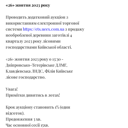
«26» жовтня 2023 року
Проводить додатковий аукціон з 
використанням електронної торгової 
системи 
https://ets.ueex.com.ua
 з продажу 
необробленої деревини заготівлі 4 
кварталу 2023 року лісовими 
господарствами Київської області.
«26» жовтня 2023 року о 13:30 - 
Дніпровсько-Тетерівське ДЛМГ, 
Клавдієвська ЛНДС, Філія Київське 
лісове господарство.
Увага!
Примітки дивитись в лотах!
Крок аукціону становить 1% (один 
відсоток).
Продовження 3 хв.
Час основної сесії 15хв.