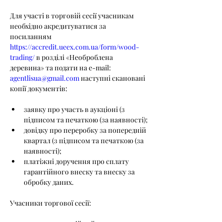
Для участі в торговій сесії учасникам 
необхідно акредитуватися за 
посиланням 
https://accredit.ueex.com.ua/form/wood-
trading/
 в розділі «Необроблена 
деревина» та подати на e-mail: 
agentlisua@gmail.com
 наступні скановані 
копії документів:
заявку про участь в аукціоні (з 
підписом та печаткою (за наявності);
довідку про переробку за попередній 
квартал (з підписом та печаткою (за 
наявності);
платіжні доручення про сплату 
гарантійного внеску та внеску за 
обробку даних.
Учасники торгової сесії: