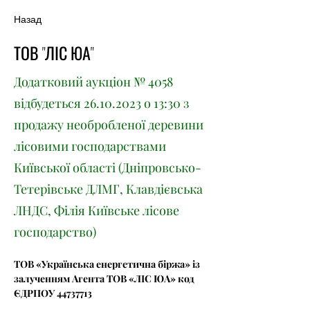
Назад
ТОВ "ЛІС ЮА"
Додатковий аукціон № 4058
відбудеться
26.10.2023
о 13:30 з
продажу необробленої деревини
лісовими господарствами
Київської області (Дніпровсько-
Тетерівське ДЛМГ, Клавдієвська
ЛНДС, Філія Київське лісове
господарство)
ТОВ «Українська енергетична біржа» із 
залученням Агента ТОВ «ЛІС ЮА» код 
ЄДРПОУ 44737713