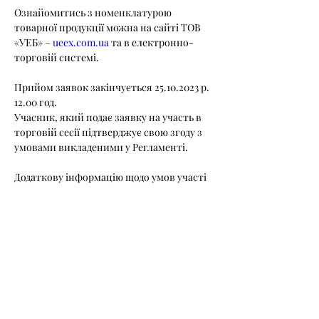
Ознайомитись з номенклатурою 
товарної продукції можна на сайті ТОВ 
«УЕБ» – 
ueex.com.ua
 та в електронно-
торговій системі.
Прийом заявок закінчується 25.10.2023 р. 
12.00 год.
Учасник, який подає заявку на участь в 
торговій сесії підтверджує свою згоду з 
умовами викладеними у Регламенті.
Додаткову інформацію щодо умов участі 
в торговій сесії можна отримати за 
телефонами:
відділ акредитації: (044) 35-77-537,
відділ необробленої деревини: (044) 36-30-
331,
агент: (098) 800 22 11
Розпорядок роботи Агента: понеділок - 
неділя з 9.00 до 17:30.