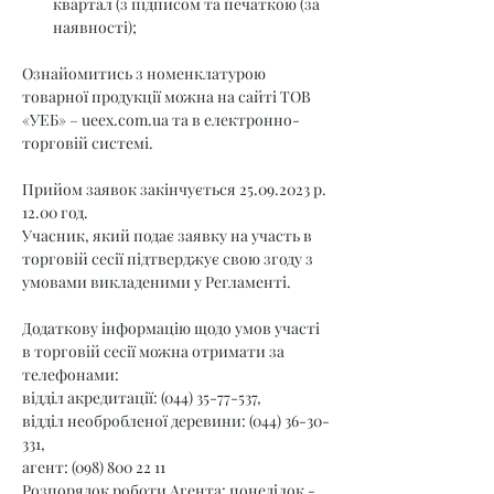
квартал (з підписом та печаткою (за 
наявності);
Ознайомитись з номенклатурою 
товарної продукції можна на сайті ТОВ 
«УЕБ» – 
ueex.com.ua
 та в електронно-
торговій системі.
Прийом заявок закінчується 25.09.2023 р. 
12.00 год.
Учасник, який подає заявку на участь в 
торговій сесії підтверджує свою згоду з 
умовами викладеними у Регламенті.
Додаткову інформацію щодо умов участі 
в торговій сесії можна отримати за 
телефонами:
відділ акредитації: (044) 35-77-537,
відділ необробленої деревини: (044) 36-30-
331,
агент: (098) 800 22 11
Розпорядок роботи Агента: понеділок - 