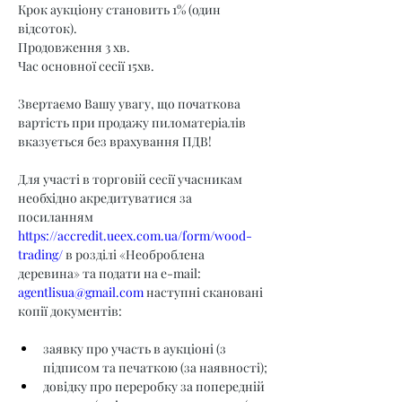
Крок аукціону становить 1% (один 
відсоток).
Продовження 3 хв.
Час основної сесії 15хв.
Звертаємо Вашу увагу, що початкова 
вартість при продажу пиломатеріалів 
вказується без врахування ПДВ!
Для участі в торговій сесії учасникам 
необхідно акредитуватися за 
посиланням 
https://accredit.ueex.com.ua/form/wood-
trading/
 в розділі «Необроблена 
деревина» та подати на e-mail: 
agentlisua@gmail.com
 наступні скановані 
копії документів:
заявку про участь в аукціоні (з 
підписом та печаткою (за наявності);
довідку про переробку за попередній 