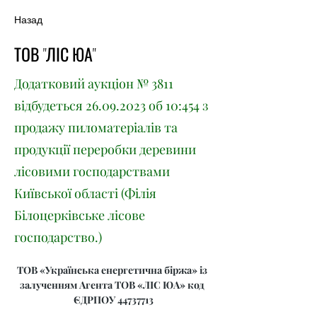
Назад
ТОВ "ЛІС ЮА"
Додатковий аукціон № 3811
відбудеться
26.09.2023
об 10:454 з
продажу пиломатеріалів та
продукції переробки деревини
лісовими господарствами
Київської області (Філія
Білоцерківське лісове
господарство.)
ТОВ «Українська енергетична біржа» із 
залученням Агента ТОВ «ЛІС ЮА» код 
ЄДРПОУ 44737713