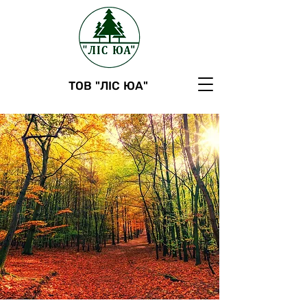
ТОВ "ЛІС ЮА"