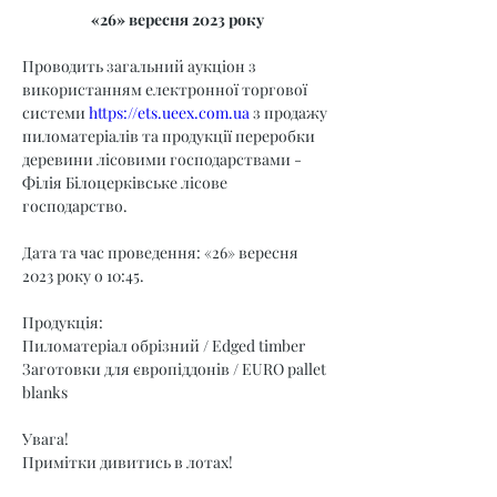
«26» вересня 2023 року
Проводить загальний аукціон з 
використанням електронної торгової 
системи 
https://ets.ueex.com.ua
 з продажу 
пиломатеріалів та продукції переробки 
деревини лісовими господарствами - 
Філія Білоцерківське лісове 
господарство.
Дата та час проведення: «26» вересня 
2023 року о 10:45.
Продукція:
Пиломатеріал обрізний / Edged timber
Заготовки для європіддонів / EURO pallet 
blanks
Увага!
Примітки дивитись в лотах!