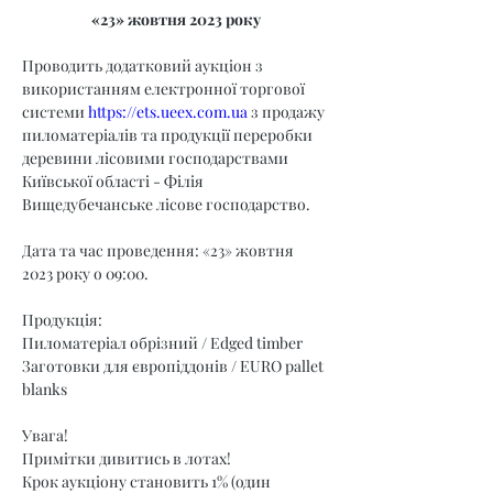
«23» жовтня 2023 року
Проводить додатковий аукціон з 
використанням електронної торгової 
системи 
https://ets.ueex.com.ua
 з продажу 
пиломатеріалів та продукції переробки 
деревини лісовими господарствами 
Київської області - Філія 
Вищедубечанське лісове господарство.
Дата та час проведення: «23» жовтня 
2023 року о 09:00.
Продукція:
Пиломатеріал обрізний / Edged timber
Заготовки для європіддонів / EURO pallet 
blanks
Увага!
Примітки дивитись в лотах!
Крок аукціону становить 1% (один 