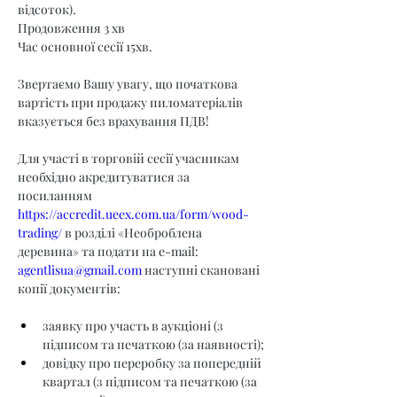
відсоток).
Продовження 3 хв
Час основної сесії 15хв.
Звертаємо Вашу увагу, що початкова 
вартість при продажу пиломатеріалів 
вказується без врахування ПДВ!
Для участі в торговій сесії учасникам 
необхідно акредитуватися за 
посиланням 
https://accredit.ueex.com.ua/form/wood-
trading/
 в розділі «Необроблена 
деревина» та подати на e-mail: 
agentlisua@gmail.com
 наступні скановані 
копії документів:
заявку про участь в аукціоні (з 
підписом та печаткою (за наявності);
довідку про переробку за попередній 
квартал (з підписом та печаткою (за 