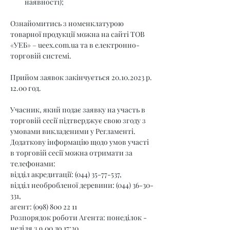
наявності);
Ознайомитись з номенклатурою 
товарної продукції можна на сайті ТОВ 
«УЕБ» – 
ueex.com.ua
 та в електронно-
торговій системі.
Прийом заявок закінчується 20.10.2023 р. 
12.00 год.
Учасник, який подає заявку на участь в 
торговій сесії підтверджує свою згоду з 
умовами викладеними у Регламенті.
Додаткову інформацію щодо умов участі 
в торговій сесії можна отримати за 
телефонами:
відділ акредитації: (044) 35-77-537,
відділ необробленої деревини: (044) 36-30-
331,
агент: (098) 800 22 11
Розпорядок роботи Агента: понеділок - 
неділя з 9.00 до 17:30.